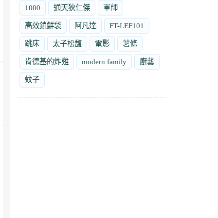
1000
通天狄仁傑
軍師
高效鎖鮮袋
阿凡達
FT-LEF101
跳床
太子松馥
電影
薯條
肯德基的炸雞
modern family
廚藝
蚊子