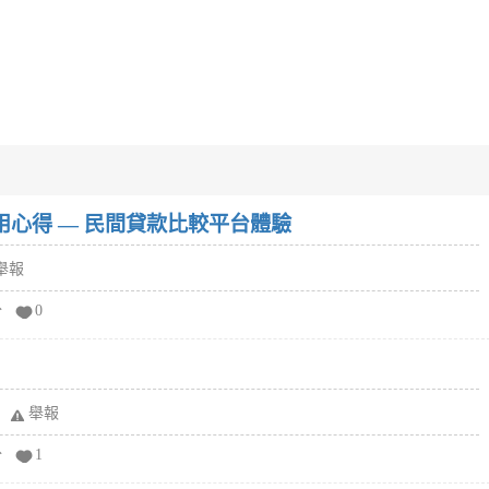
w）使用心得 — 民間貸款比較平台體驗
舉報
分
0
舉報
分
1