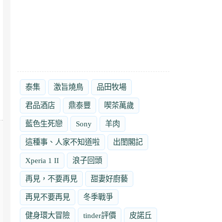
泰集
激旨燒鳥
品田牧場
君品酒店
鼎泰豐
喫茶萬歲
藍色生死戀
Sony
羊肉
這種事、人家不知道啦
出閨閣記
Xperia 1 II
浪子回頭
再見，不要再見
甜妻好廚藝
再見不要再見
冬季戰爭
健身環大冒險
tinder評價
皮諾丘