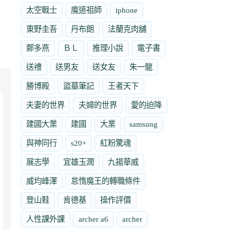
太空戰士
魔道祖師
iphone
東野圭吾
丹布朗
法蘭克肉舖
鄭多燕
ＢＬ
推理小說
電子書
送禮
送男友
送女友
朱一龍
勝博殿
盜墓筆記
王者天下
夫妻的世界
夫婦的世界
愛的迫降
建國大業
建國
大業
samsung
與神同行
s20+
紅粉驚魂
展志學
宜雄玉潤
九揚華威
威均峰澤
怠惰魔王的轉職條件
登山鞋
肯德基
操作評價
人性課外課
archer a6
archer