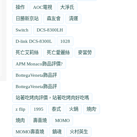
操作
AOC電視
大淨氏
日勝新京站
森友會
清運
Switch
DCS-8300LH
D-link DCS-8300L
1028
死亡艾莉絲
死亡愛麗絲
麥當勞
APM Monaco飾品評價?
BottegaVeneta飾品評
BottegaVeneta飾品評
站著吃烤肉評價，站著吃烤肉好吃嗎
z flip
1995
泰式
火鍋
燒肉'
燒肉
壽喜燒
MOMO
MOMO壽喜燒
鎮魂
火村英生