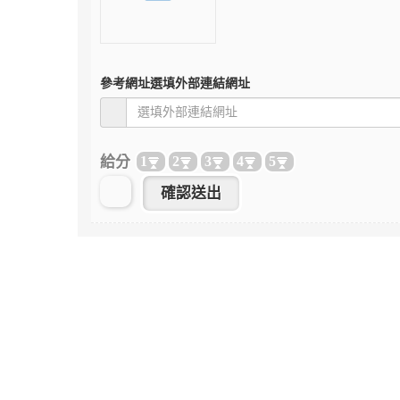
參考網址
選填外部連結網址
給分
1
2
3
4
5