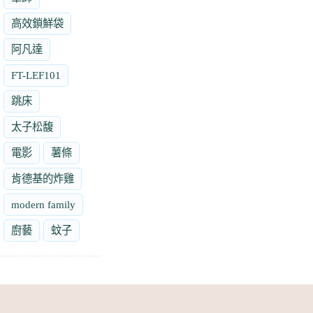
高效鎖鮮袋
阿凡達
FT-LEF101
跳床
太子松馥
電影
薯條
肯德基的炸雞
modern family
廚藝
蚊子