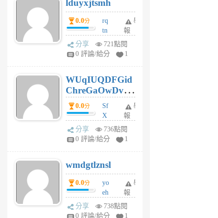
lduyxjtsmh
月
前
0.0
rq
舉
分
tn
報
jt
分享
721點閱
gl
0 評論/給分
1
gy
6
WUqIUQDFGid
個
ChreGaOwDv
月
前
dY
0.0
Sf
舉
分
X
報
Pe
分享
736點閱
Jc
0 評論/給分
1
cf
v
wmdgtlznsl
R
P
0.0
yo
舉
分
m
eh
報
v
ld
A
分享
738點閱
gy
V
0 評論/給分
1