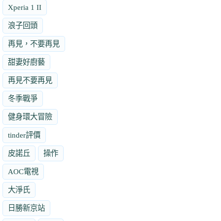
Xperia 1 II
浪子回頭
再見，不要再見
甜妻好廚藝
再見不要再見
冬季戰爭
健身環大冒險
tinder評價
皮諾丘
操作
AOC電視
大淨氏
日勝新京站