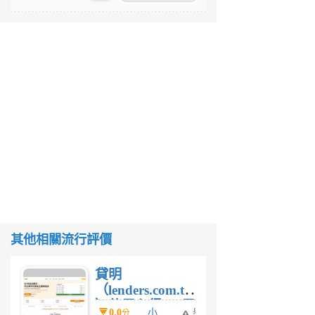
其他相關流行評價
貸明
（lenders.com.tw
）使用心得 — 民
0.0
小
舉
分