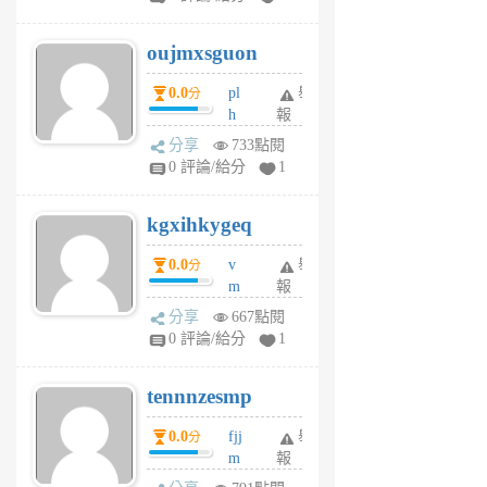
ik
G
6
6
oujmxsguon
個
個
月
月
0.0
pl
舉
分
前
前
h
報
wi
分享
733點閱
w
0 評論/給分
1
sh
uq
kgxihkygeq
6
個
0.0
v
舉
分
月
m
報
前
sg
分享
667點閱
sr
0 評論/給分
1
vg
pn
tennnzesmp
6
個
0.0
fjj
舉
分
月
m
報
前
w