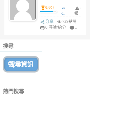
個
0.0
vs
舉
分
月
dl
報
前
sq
分享
729點閱
fy
0 評論/給分
1
fe
6
個
搜尋
月
前
熱門搜尋