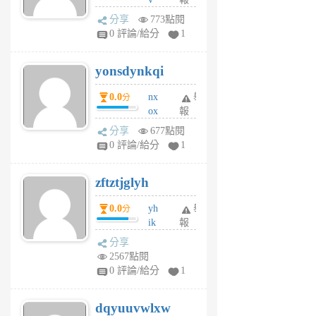
前
wt
分享
773點閱
sv
0 評論/給分
1
jd
j
yonsdynkqi
6
個
0.0
nx
舉
分
月
ox
報
前
rh
分享
677點閱
pe
0 評論/給分
1
er
6
zftztjglyh
個
月
0.0
yh
舉
分
前
ik
報
s
分享
m
2567點閱
tu
0 評論/給分
1
m
s
dqyuuvwlxw
6