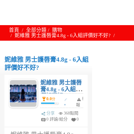
首頁
全部分類
購物
妮維雅 男士護唇膏4.8g - 6入組評價好不好?
妮維雅 男士護唇膏4.8g - 6入組
評價好不好?
妮維雅 男士護唇
膏4.8g - 6入組評
價好不好?
0.0
╭
舉
分
。
報
小
分享
368點閱
潔
0 評論/給分
0
。
╯