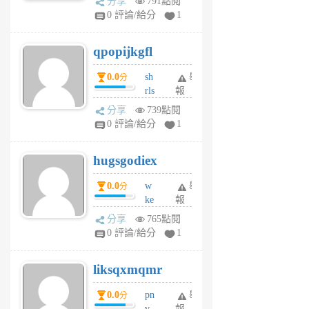
分享
791點閱
rs
0 評論/給分
1
uy
j
qpopijkgfl
6
個
0.0
sh
舉
分
月
rls
報
前
k
分享
739點閱
m
0 評論/給分
1
zt
g
hugsgodiex
6
個
0.0
w
舉
分
月
ke
報
前
rv
分享
765點閱
pj
0 評論/給分
1
qf
r
liksqxmqmr
6
個
0.0
pn
舉
分
月
v
報