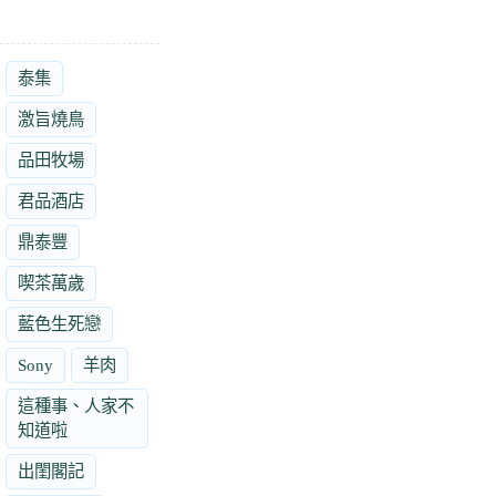
泰集
激旨燒鳥
品田牧場
君品酒店
鼎泰豐
喫茶萬歲
藍色生死戀
Sony
羊肉
這種事、人家不
知道啦
出閨閣記