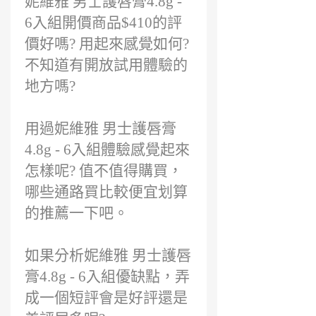
妮維雅 男士護唇膏4.8g -
2
年
6入組開價商品$410的評
前
價好嗎? 用起來感覺如何?
不知道有開放試用體驗的
地方嗎?
用過妮維雅 男士護唇膏
4.8g - 6入組體驗感覺起來
怎樣呢? 值不值得購買，
哪些通路買比較便宜划算
的推薦一下吧。
如果分析妮維雅 男士護唇
膏4.8g - 6入組優缺點，弄
成一個短評會是好評還是