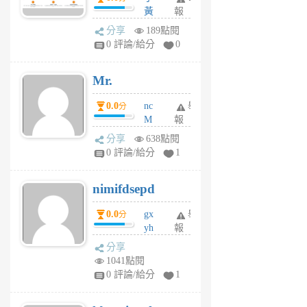
間貸款比較平台
黃
報
體驗
蜂
分享
189點閱
1
0 評論/給分
0
個
月
Mr.
前
0.0
nc
舉
分
M
報
U
分享
638點閱
F
0 評論/給分
1
C
M
nimifdsepd
U
5
0.0
gx
舉
分
個
yh
報
月
dq
前
分享
vo
1041點閱
jl
0 評論/給分
1
6
個