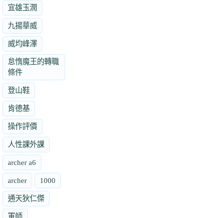
宜雄玉潤
九揚華威
威均峰澤
怠惰魔王的轉職
條件
登山鞋
肯德基
操作評價
人性課外課
archer a6
archer
1000
通天狄仁傑
軍師