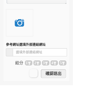
參考網址
選填外部連結網址
給分
1
2
3
4
5