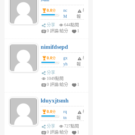
0.0
nc
舉
分
M
報
U
分享
644點閱
F
0 評論/給分
1
C
M
nimifdsepd
U
5
0.0
gx
舉
分
個
yh
報
月
dq
前
分享
vo
1049點閱
jl
0 評論/給分
1
6
個
lduyxjtsmh
月
前
0.0
rq
舉
分
tn
報
jt
分享
727點閱
gl
0 評論/給分
1