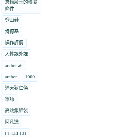
怠惰魔王的轉職
條件
登山鞋
肯德基
操作評價
人性課外課
archer a6
archer
1000
通天狄仁傑
軍師
高效鎖鮮袋
阿凡達
FT-LEF101