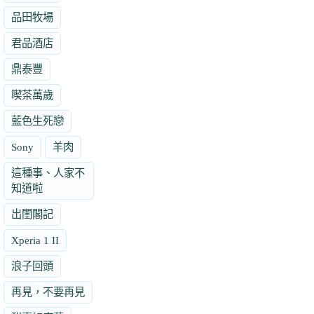
品田牧場
君品酒店
鼎泰豐
喫茶萬歲
藍色生死戀
Sony
羊肉
這種事、人家不
知道啦
出閨閣記
Xperia 1 II
浪子回頭
再見，不要再見