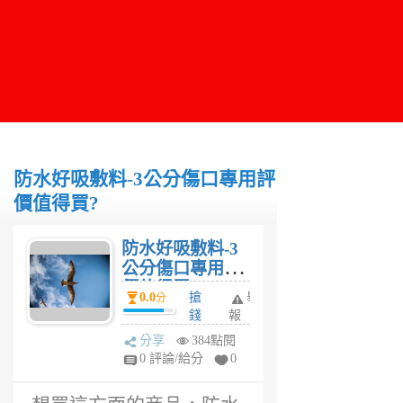
防水好吸敷料-3公分傷口專用評
價值得買?
防水好吸敷料-3
公分傷口專用評
價值得買?
0.0
搶
舉
分
錢
報
人
分享
384點閱
2
0 評論/給分
0
年
前