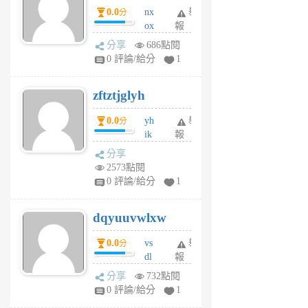
0.0
nx
舉
分
月
ox
報
前
rh
分享
686點閱
pe
0 評論/給分
1
er
6
zftztjglyh
個
月
0.0
yh
舉
分
前
ik
報
s
分享
m
2573點閱
tu
0 評論/給分
1
m
s
dqyuuvwlxw
6
個
0.0
vs
舉
分
月
dl
報
前
sq
分享
732點閱
fy
0 評論/給分
1
fe