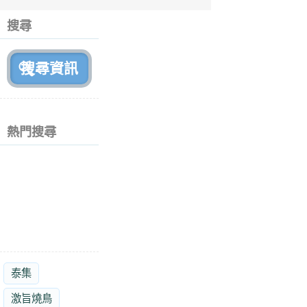
6
個
搜尋
月
前
熱門搜尋
泰集
激旨燒鳥