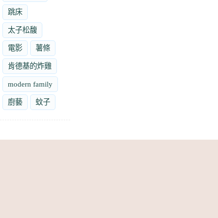
跳床
太子松馥
電影
薯條
肯德基的炸雞
modern family
廚藝
蚊子