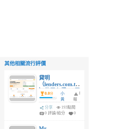
其他相關流行評價
貸明
（lenders.com.tw
）使用心得 — 民
0.0
小
舉
分
間貸款比較平台
黃
報
體驗
蜂
分享
193點閱
1
0 評論/給分
0
個
月
Mr.
前