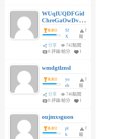
gy
6
WUqIUQDFGid
個
ChreGaOwDv
月
前
dY
0.0
Sf
舉
分
X
報
Pe
分享
742點閱
Jc
0 評論/給分
1
cf
v
wmdgtlznsl
R
P
0.0
yo
舉
分
m
eh
報
v
ld
A
分享
746點閱
gy
V
0 評論/給分
1
ik
G
6
6
oujmxsguon
個
個
月
月
0.0
pl
舉
分
前
前
h
報