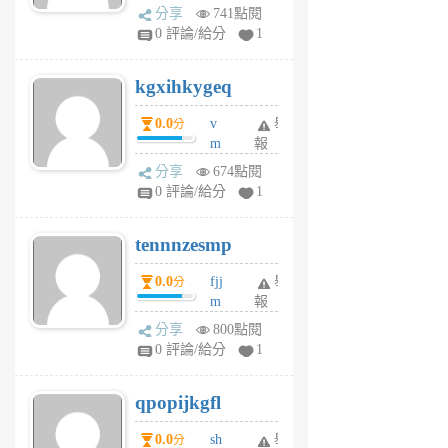
wi
分享
741點閱
w
0 評論/給分
1
sh
uq
kgxihkygeq
6
個
0.0
v
舉
分
月
m
報
前
sg
分享
674點閱
sr
0 評論/給分
1
vg
pn
tennnzesmp
6
個
0.0
fjj
舉
分
月
m
報
前
w
分享
800點閱
rs
0 評論/給分
1
uy
j
qpopijkgfl
6
個
0.0
sh
舉
分
月