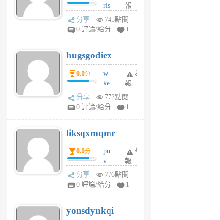
rls
報
前
k
分享
745點閱
m
0 評論/給分
1
zt
g
hugsgodiex
6
個
0.0
w
舉
分
月
ke
報
前
rv
分享
772點閱
pj
0 評論/給分
1
qf
r
liksqxmqmr
6
個
0.0
pn
舉
分
月
v
報
前
wt
分享
776點閱
sv
0 評論/給分
1
jd
j
yonsdynkqi
6
個