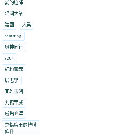
愛的迫降
建國大業
建國
大業
samsung
與神同行
s20+
紅粉驚魂
展志學
宜雄玉潤
九揚華威
威均峰澤
怠惰魔王的轉職
條件