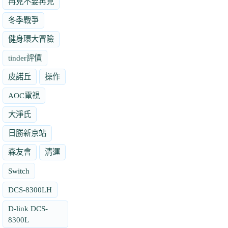
再見不要再見
冬季戰爭
健身環大冒險
tinder評價
皮諾丘
操作
AOC電視
大淨氏
日勝新京站
森友會
清運
Switch
DCS-8300LH
D-link DCS-
8300L