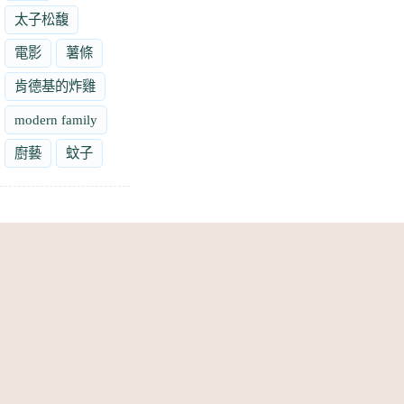
太子松馥
電影
薯條
肯德基的炸雞
modern family
廚藝
蚊子