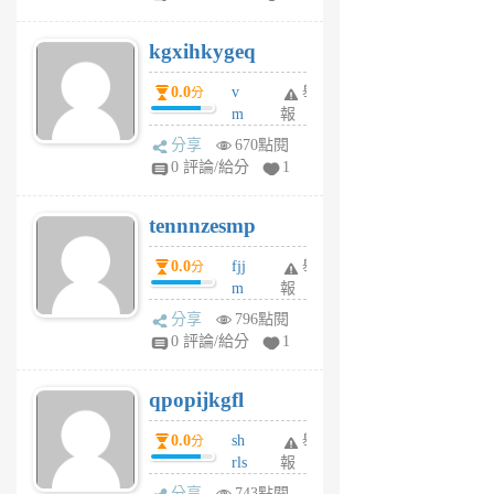
sh
uq
kgxihkygeq
6
個
0.0
v
舉
分
月
m
報
前
sg
分享
670點閱
sr
0 評論/給分
1
vg
pn
tennnzesmp
6
個
0.0
fjj
舉
分
月
m
報
前
w
分享
796點閱
rs
0 評論/給分
1
uy
j
qpopijkgfl
6
個
0.0
sh
舉
分
月
rls
報
前
k
分享
743點閱