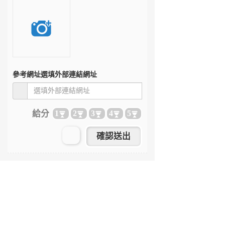
參考網址
選填外部連結網址
給分
1
2
3
4
5