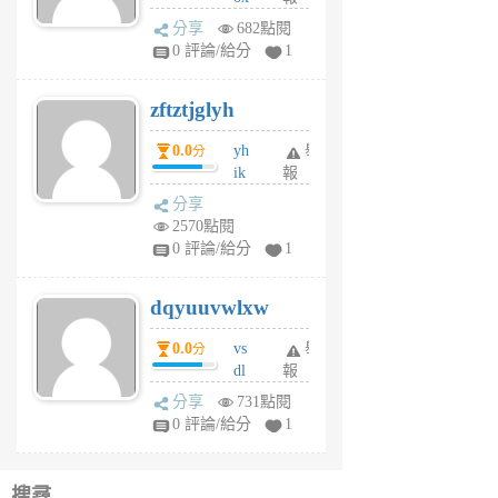
rh
分享
682點閱
pe
0 評論/給分
1
er
6
zftztjglyh
個
月
0.0
yh
舉
分
前
ik
報
s
分享
m
2570點閱
tu
0 評論/給分
1
m
s
dqyuuvwlxw
6
個
0.0
vs
舉
分
月
dl
報
前
sq
分享
731點閱
fy
0 評論/給分
1
fe
6
個
搜尋