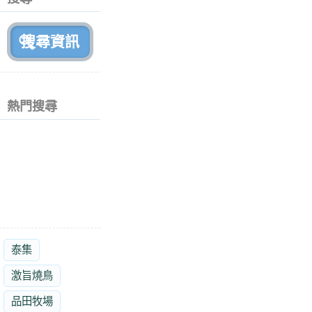
月
前
熱門搜尋
泰集
激旨燒鳥
品田牧場