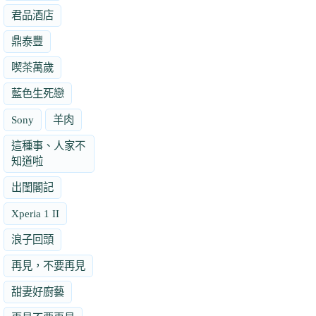
君品酒店
鼎泰豐
喫茶萬歲
藍色生死戀
Sony
羊肉
這種事、人家不
知道啦
出閨閣記
Xperia 1 II
浪子回頭
再見，不要再見
甜妻好廚藝