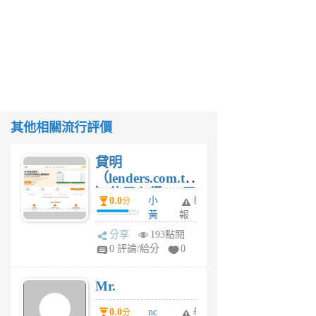
其他相關流行評價
貸明
（lenders.com.tw
）使用心得 — 民
0.0
小
舉
分
間貸款比較平台
黃
報
體驗
蜂
分享
193點閱
1
0 評論/給分
0
個
月
Mr.
前
0.0
nc
舉
分