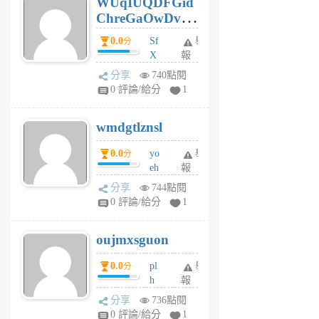
WUqIUQDFGid
個
ChreGaOwDv
月
前
dY
0.0
Sf
舉
分
X
報
Pe
分享
740點閱
Jc
0 評論/給分
1
cf
v
wmdgtlznsl
R
P
0.0
yo
舉
分
m
eh
報
v
ld
A
分享
744點閱
gy
V
0 評論/給分
1
ik
G
6
6
oujmxsguon
個
個
月
月
0.0
pl
舉
分
前
前
h
報
wi
分享
736點閱
w
0 評論/給分
1