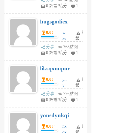
m
0 評論/給分
1
zt
g
hugsgodiex
6
個
0.0
w
舉
分
月
ke
報
前
rv
分享
768點閱
pj
0 評論/給分
1
qf
r
liksqxmqmr
6
個
0.0
pn
舉
分
月
v
報
前
wt
分享
776點閱
sv
0 評論/給分
1
jd
j
yonsdynkqi
6
個
0.0
nx
舉
分
月
ox
報
前