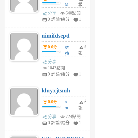
M
報
U
分享
640點閱
F
0 評論/給分
1
C
M
nimifdsepd
U
5
0.0
gx
舉
分
個
yh
報
月
dq
前
分享
vo
1043點閱
jl
0 評論/給分
1
6
個
lduyxjtsmh
月
前
0.0
rq
舉
分
tn
報
jt
分享
724點閱
gl
0 評論/給分
1
gy
6