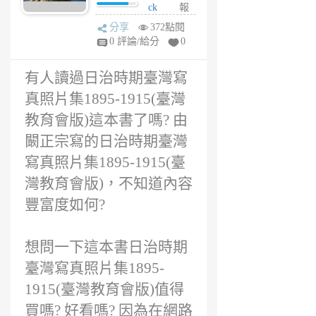
版)評價，日治時
ck
報
期臺灣寫真照片
1
分享
372點閱
集1895-1915(臺
年
0 評論/給分
0
灣教育會版)感
前
想?
有人讀過日治時期臺灣寫
真照片集1895-1915(臺灣
教育會版)這本書了嗎? 由
闞正宗寫的日治時期臺灣
寫真照片集1895-1915(臺
灣教育會版)，不知道內容
豐富度如何?
想問一下這本書日治時期
臺灣寫真照片集1895-
1915(臺灣教育會版)值得
買嗎? 好看嗎? 因為在網路