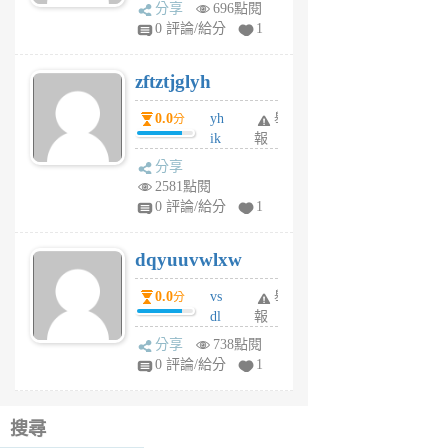
rh
分享
696點閱
pe
0 評論/給分
1
er
6
zftztjglyh
個
月
0.0
yh
舉
分
前
ik
報
s
分享
m
2581點閱
tu
0 評論/給分
1
m
s
dqyuuvwlxw
6
個
0.0
vs
舉
分
月
dl
報
前
sq
分享
738點閱
fy
0 評論/給分
1
fe
6
個
搜尋
月