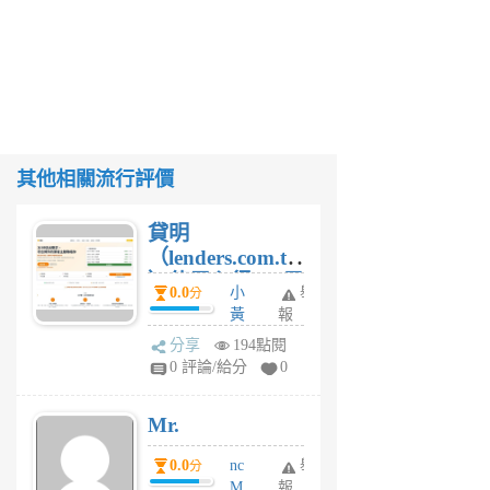
其他相關流行評價
貸明
（lenders.com.tw
）使用心得 — 民
0.0
小
舉
分
間貸款比較平台
黃
報
體驗
蜂
分享
194點閱
1
0 評論/給分
0
個
月
Mr.
前
0.0
nc
舉
分
M
報