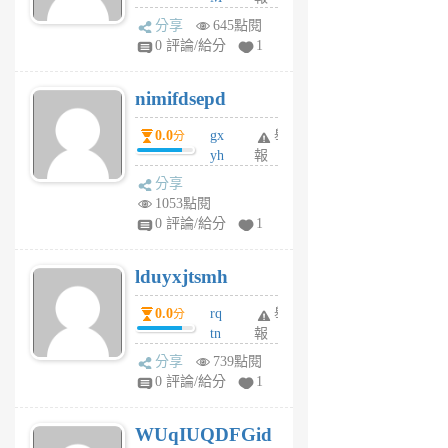
U
分享
645點閱
F
0 評論/給分
1
C
M
nimifdsepd
U
5
0.0
gx
舉
分
個
yh
報
月
dq
前
分享
vo
1053點閱
jl
0 評論/給分
1
6
個
lduyxjtsmh
月
前
0.0
rq
舉
分
tn
報
jt
分享
739點閱
gl
0 評論/給分
1
gy
6
WUqIUQDFGid
個