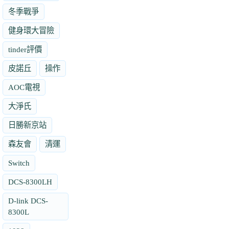
冬季戰爭
健身環大冒險
tinder評價
皮諾丘
操作
AOC電視
大淨氏
日勝新京站
森友會
清運
Switch
DCS-8300LH
D-link DCS-
8300L