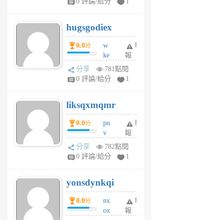
0 評論/給分
1
zt
g
hugsgodiex
6
個
0.0
w
舉
分
月
ke
報
前
rv
分享
781點閱
pj
0 評論/給分
1
qf
r
liksqxmqmr
6
個
0.0
pn
舉
分
月
v
報
前
wt
分享
782點閱
sv
0 評論/給分
1
jd
j
yonsdynkqi
6
個
0.0
nx
舉
分
月
ox
報
前