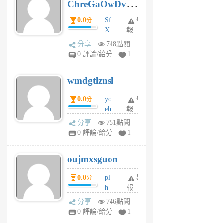
ChreGaOwDv
月
前
dY
0.0
Sf
舉
分
X
報
Pe
分享
748點閱
Jc
0 評論/給分
1
cf
v
wmdgtlznsl
R
P
0.0
yo
舉
分
m
eh
報
v
ld
A
分享
751點閱
gy
V
0 評論/給分
1
ik
G
6
6
oujmxsguon
個
個
月
月
0.0
pl
舉
分
前
前
h
報
wi
分享
746點閱
w
0 評論/給分
1
sh