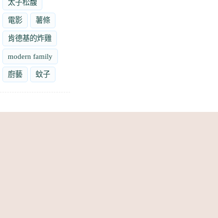
太子松馥
電影
薯條
肯德基的炸雞
modern family
廚藝
蚊子