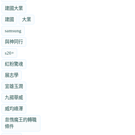
建國大業
建國
大業
samsung
與神同行
s20+
紅粉驚魂
展志學
宜雄玉潤
九揚華威
威均峰澤
怠惰魔王的轉職
條件