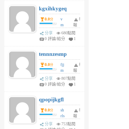
uq
kgxihkygeq
6
個
0.0
v
舉
分
月
m
報
前
sg
分享
680點閱
sr
0 評論/給分
1
vg
pn
tennnzesmp
6
個
0.0
fjj
舉
分
月
m
報
前
w
分享
807點閱
rs
0 評論/給分
1
uy
j
qpopijkgfl
6
個
0.0
sh
舉
分
月
rls
報
前
k
分享
753點閱
m