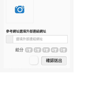
參考網址
選填外部連結網址
給分
1
2
3
4
5