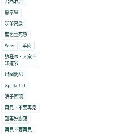
君品酒店
鼎泰豐
喫茶萬歲
藍色生死戀
Sony
羊肉
這種事、人家不
知道啦
出閨閣記
Xperia 1 II
浪子回頭
再見，不要再見
甜妻好廚藝
再見不要再見