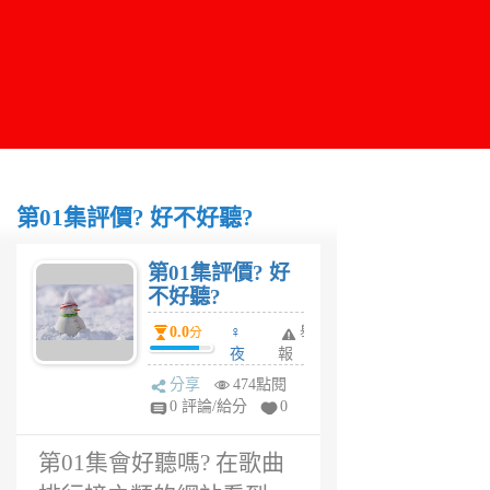
第01集評價? 好不好聽?
第01集評價? 好
不好聽?
0.0
♀
舉
分
夜
報
妤
分享
474點閱
1
0 評論/給分
0
年
前
第01集會好聽嗎? 在歌曲