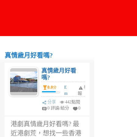
真情歲月好看嗎?
真情歲月好看
嗎?
0.0
E
舉
分
m
報
m
分享
442點閱
a
0 評論/給分
0
1
年
港劇真情歲月好看嗎? 最
前
近港劇荒，想找一些香港