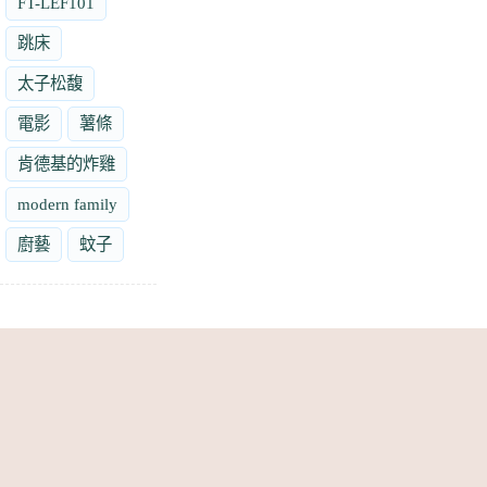
FT-LEF101
跳床
太子松馥
電影
薯條
肯德基的炸雞
modern family
廚藝
蚊子