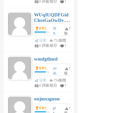
0 評論/給分
1
gy
6
WUqIUQDFGid
個
ChreGaOwDv
月
前
dY
0.0
Sf
舉
分
X
報
Pe
分享
751點閱
Jc
0 評論/給分
1
cf
v
wmdgtlznsl
R
P
0.0
yo
舉
分
m
eh
報
v
ld
A
分享
754點閱
gy
V
0 評論/給分
1
ik
G
6
6
oujmxsguon
個
個
月
月
0.0
pl
舉
分
前
前