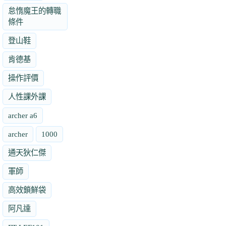
怠惰魔王的轉職
條件
登山鞋
肯德基
操作評價
人性課外課
archer a6
archer
1000
通天狄仁傑
軍師
高效鎖鮮袋
阿凡達