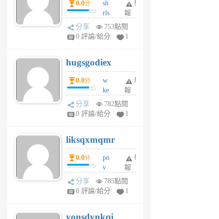
0.0
sh
舉
分
月
rls
報
前
k
分享
753點閱
m
0 評論/給分
1
zt
g
hugsgodiex
6
個
0.0
w
舉
分
月
ke
報
前
rv
分享
782點閱
pj
0 評論/給分
1
qf
r
liksqxmqmr
6
個
0.0
pn
舉
分
月
v
報
前
wt
分享
785點閱
sv
0 評論/給分
1
jd
j
yonsdynkqi
6