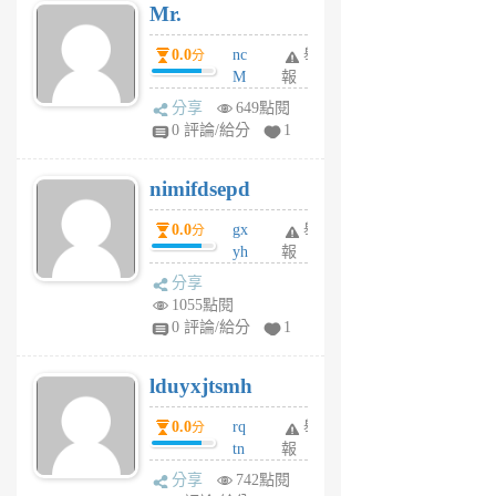
Mr.
前
0.0
nc
舉
分
M
報
U
分享
649點閱
F
0 評論/給分
1
C
M
nimifdsepd
U
5
0.0
gx
舉
分
個
yh
報
月
dq
前
分享
vo
1055點閱
jl
0 評論/給分
1
6
個
lduyxjtsmh
月
前
0.0
rq
舉
分
tn
報
jt
分享
742點閱
gl