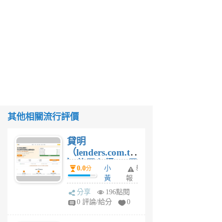
其他相關流行評價
貸明
（lenders.com.tw
）使用心得 — 民
0.0
小
舉
分
間貸款比較平台
黃
報
體驗
蜂
分享
196點閱
1
0 評論/給分
0
個
月