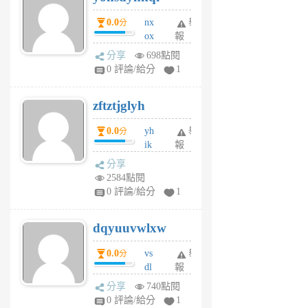
個
0.0
nx
舉
分
月
ox
報
前
rh
分享
698點閱
pe
0 評論/給分
1
er
6
zftztjglyh
個
月
0.0
yh
舉
分
前
ik
報
s
分享
m
2584點閱
tu
0 評論/給分
1
m
s
dqyuuvwlxw
6
個
0.0
vs
舉
分
月
dl
報
前
sq
分享
740點閱
fy
0 評論/給分
1