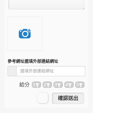
參考網址
選填外部連結網址
給分
1
2
3
4
5