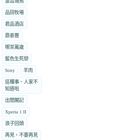
激旨燒鳥
品田牧場
君品酒店
鼎泰豐
喫茶萬歲
藍色生死戀
Sony
羊肉
這種事、人家不
知道啦
出閨閣記
Xperia 1 II
浪子回頭
再見，不要再見