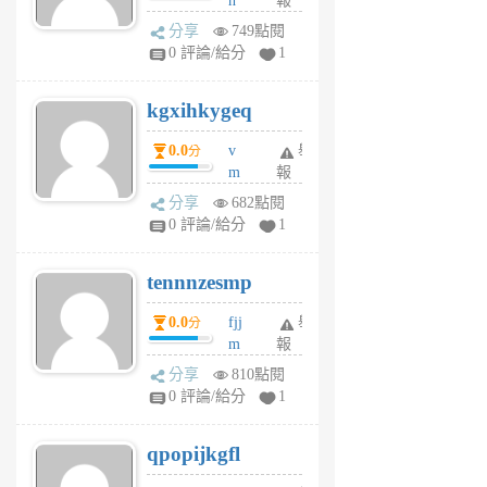
h
報
wi
分享
749點閱
w
0 評論/給分
1
sh
uq
kgxihkygeq
6
個
0.0
v
舉
分
月
m
報
前
sg
分享
682點閱
sr
0 評論/給分
1
vg
pn
tennnzesmp
6
個
0.0
fjj
舉
分
月
m
報
前
w
分享
810點閱
rs
0 評論/給分
1
uy
j
qpopijkgfl
6
個