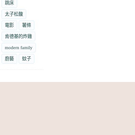
跳床
太子松馥
電影
薯條
肯德基的炸雞
modern family
廚藝
蚊子