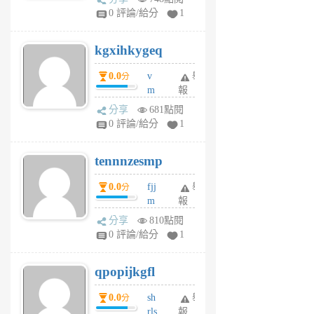
w
0 評論/給分
1
sh
uq
kgxihkygeq
6
個
0.0
v
舉
分
月
m
報
前
sg
分享
681點閱
sr
0 評論/給分
1
vg
pn
tennnzesmp
6
個
0.0
fjj
舉
分
月
m
報
前
w
分享
810點閱
rs
0 評論/給分
1
uy
j
qpopijkgfl
6
個
0.0
sh
舉
分
月
rls
報
前