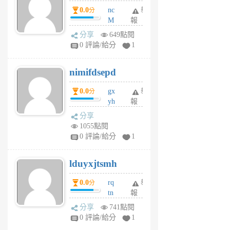
0.0
nc
舉
分
M
報
U
分享
649點閱
F
0 評論/給分
1
C
M
nimifdsepd
U
5
0.0
gx
舉
分
個
yh
報
月
dq
前
分享
vo
1055點閱
jl
0 評論/給分
1
6
個
lduyxjtsmh
月
前
0.0
rq
舉
分
tn
報
jt
分享
741點閱
gl
0 評論/給分
1
gy