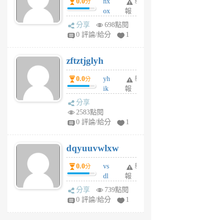
0.0
nx
舉
分
月
ox
報
前
rh
分享
698點閱
pe
0 評論/給分
1
er
6
zftztjglyh
個
月
0.0
yh
舉
分
前
ik
報
s
分享
m
2583點閱
tu
0 評論/給分
1
m
s
dqyuuvwlxw
6
個
0.0
vs
舉
分
月
dl
報
前
sq
分享
739點閱
fy
0 評論/給分
1
fe
6