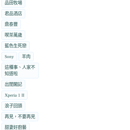
品田牧場
君品酒店
鼎泰豐
喫茶萬歲
藍色生死戀
Sony
羊肉
這種事、人家不
知道啦
出閨閣記
Xperia 1 II
浪子回頭
再見，不要再見
甜妻好廚藝