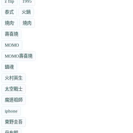
z flip
1995
泰式
火鍋
燒肉'
燒肉
壽喜燒
MOMO
MOMO壽喜燒
鎮魂
火村英生
太空戰士
魔道祖師
iphone
東野圭吾
丹布朗