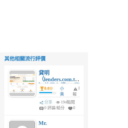
其他相關流行評價
貸明
（lenders.com.tw
）使用心得 — 民
0.0
小
舉
分
間貸款比較平台
黃
報
體驗
蜂
分享
194點閱
1
0 評論/給分
0
個
月
Mr.
前