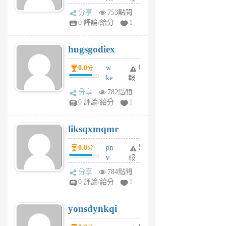
k
分享
753點閱
m
0 評論/給分
1
zt
g
hugsgodiex
6
個
0.0
w
舉
分
月
ke
報
前
rv
分享
782點閱
pj
0 評論/給分
1
qf
r
liksqxmqmr
6
個
0.0
pn
舉
分
月
v
報
前
wt
分享
784點閱
sv
0 評論/給分
1
jd
j
yonsdynkqi
6
個