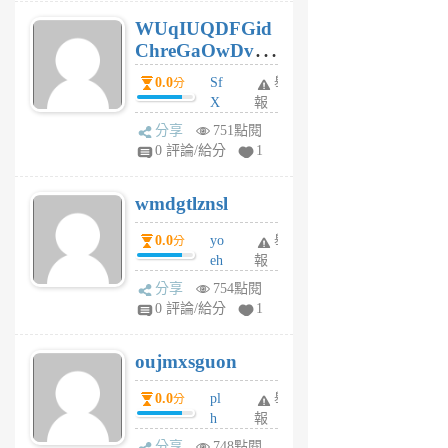
6
WUqIUQDFGid
個
ChreGaOwDv
月
前
dY
0.0
Sf
舉
分
X
報
Pe
分享
751點閱
Jc
0 評論/給分
1
cf
v
wmdgtlznsl
R
P
0.0
yo
舉
分
m
eh
報
v
ld
A
分享
754點閱
gy
V
0 評論/給分
1
ik
G
6
6
oujmxsguon
個
個
月
月
0.0
pl
舉
分
前
前
h
報
wi
分享
748點閱