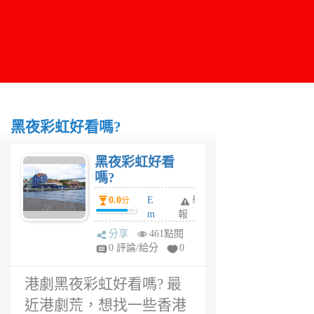
黑夜彩虹好看嗎?
黑夜彩虹好看
嗎?
0.0
E
舉
分
m
報
m
分享
461點閱
a
0 評論/給分
0
1
年
港劇黑夜彩虹好看嗎? 最
前
近港劇荒，想找一些香港