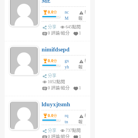
Mr.
前
0.0
nc
舉
分
M
報
U
分享
645點閱
F
0 評論/給分
1
C
M
nimifdsepd
U
5
0.0
gx
舉
分
個
yh
報
月
dq
前
分享
vo
1052點閱
jl
0 評論/給分
1
6
個
lduyxjtsmh
月
前
0.0
rq
舉
分
tn
報
jt
分享
737點閱
gl
0 評論/給分
1