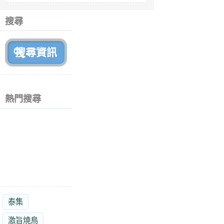
6
個
搜尋
月
前
熱門搜尋
泰集
激旨燒鳥