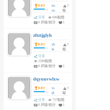
個
0.0
nx
舉
分
月
ox
報
前
rh
分享
696點閱
pe
0 評論/給分
1
er
6
zftztjglyh
個
月
0.0
yh
舉
分
前
ik
報
s
分享
m
2580點閱
tu
0 評論/給分
1
m
s
dqyuuvwlxw
6
個
0.0
vs
舉
分
月
dl
報
前
sq
分享
737點閱
fy
0 評論/給分
1
fe