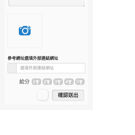
參考網址
選填外部連結網址
給分
1
2
3
4
5