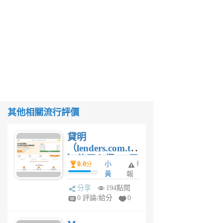
其他相關流行評價
貸明
（lenders.com.tw
）使用心得 — 民
0.0
小
舉
分
間貸款比較平台
黃
報
體驗
蜂
分享
194點閱
1
0 評論/給分
0
個
月