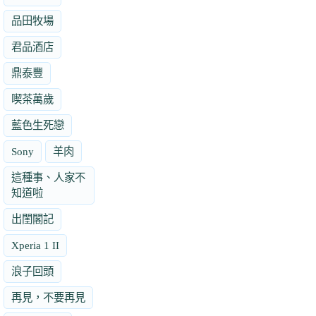
品田牧場
君品酒店
鼎泰豐
喫茶萬歲
藍色生死戀
Sony
羊肉
這種事、人家不
知道啦
出閨閣記
Xperia 1 II
浪子回頭
再見，不要再見