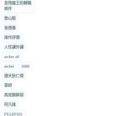
怠惰魔王的轉職
條件
登山鞋
肯德基
操作評價
人性課外課
archer a6
archer
1000
通天狄仁傑
軍師
高效鎖鮮袋
阿凡達
FT-LEF101