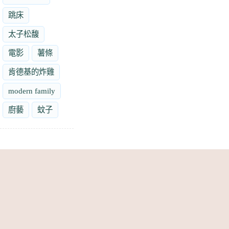
跳床
太子松馥
電影
薯條
肯德基的炸雞
modern family
廚藝
蚊子