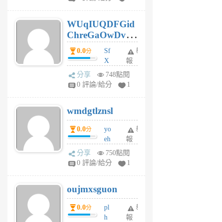
gy
6
WUqIUQDFGid
個
ChreGaOwDv
月
前
dY
0.0
Sf
舉
分
X
報
Pe
分享
748點閱
Jc
0 評論/給分
1
cf
v
wmdgtlznsl
R
P
0.0
yo
舉
分
m
eh
報
v
ld
A
分享
750點閱
gy
V
0 評論/給分
1
ik
G
6
6
oujmxsguon
個
個
月
月
0.0
pl
舉
分
前
前
h
報