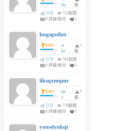
rls
報
前
k
分享
752點閱
m
0 評論/給分
1
zt
g
hugsgodiex
6
個
0.0
w
舉
分
月
ke
報
前
rv
分享
781點閱
pj
0 評論/給分
1
qf
r
liksqxmqmr
6
個
0.0
pn
舉
分
月
v
報
前
wt
分享
779點閱
sv
0 評論/給分
1
jd
j
yonsdynkqi
6