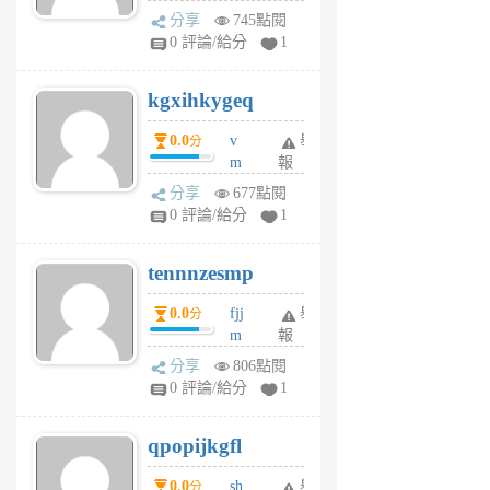
wi
分享
745點閱
w
0 評論/給分
1
sh
uq
kgxihkygeq
6
個
0.0
v
舉
分
月
m
報
前
sg
分享
677點閱
sr
0 評論/給分
1
vg
pn
tennnzesmp
6
個
0.0
fjj
舉
分
月
m
報
前
w
分享
806點閱
rs
0 評論/給分
1
uy
j
qpopijkgfl
6
個
0.0
sh
舉
分
月