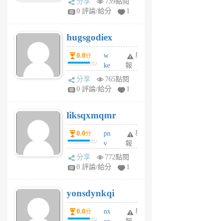
分享
739點閱
m
0 評論/給分
1
zt
g
hugsgodiex
6
個
0.0
w
舉
分
月
ke
報
前
rv
分享
765點閱
pj
0 評論/給分
1
qf
r
liksqxmqmr
6
個
0.0
pn
舉
分
月
v
報
前
wt
分享
772點閱
sv
0 評論/給分
1
jd
j
yonsdynkqi
6
個
0.0
nx
舉
分
月