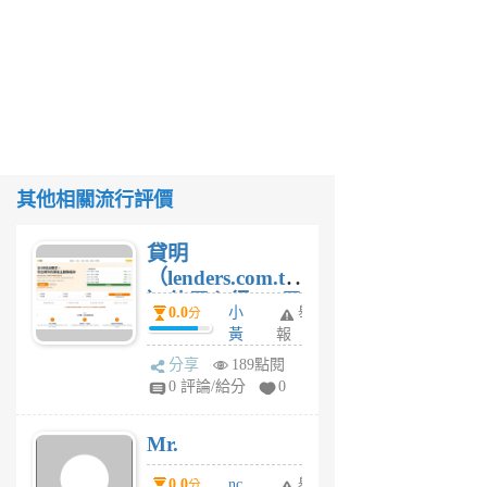
其他相關流行評價
貸明
（lenders.com.tw
）使用心得 — 民
0.0
小
舉
分
間貸款比較平台
黃
報
體驗
蜂
分享
189點閱
4
0 評論/給分
0
星
期
Mr.
前
0.0
nc
舉
分