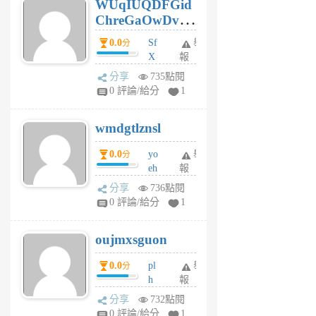
WUqIUQDFGid
個
ChreGaOwDv
月
前
dY
0.0
Sf
舉
分
X
報
Pe
分享
735點閱
Jc
0 評論/給分
1
cf
v
wmdgtlznsl
R
P
0.0
yo
舉
分
m
eh
報
v
ld
A
分享
736點閱
gy
V
0 評論/給分
1
ik
G
6
6
oujmxsguon
個
個
月
月
0.0
pl
舉
分
前
前
h
報
wi
分享
732點閱
w
0 評論/給分
1