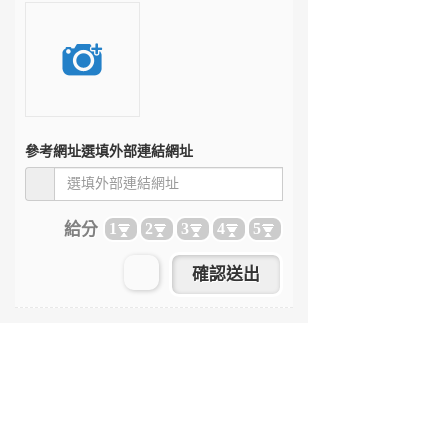
參考網址
選填外部連結網址
給分
1
2
3
4
5