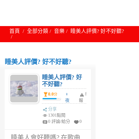
首頁
全部分類
音樂
睡美人評價? 好不好聽?
睡美人評價? 好不好聽?
睡美人評價? 好
不好聽?
0.0
♀
舉
分
夜
報
妤
分享
1
1301點閱
年
0 評論/給分
0
前
睡美人會好聽嗎? 在歌曲