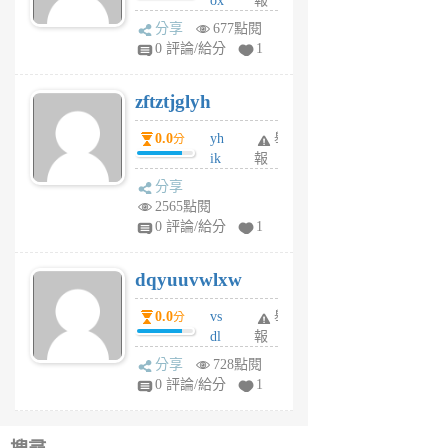
ox
報
前
rh
分享
677點閱
pe
0 評論/給分
1
er
6
zftztjglyh
個
月
0.0
yh
舉
分
前
ik
報
s
分享
m
2565點閱
tu
0 評論/給分
1
m
s
dqyuuvwlxw
6
個
0.0
vs
舉
分
月
dl
報
前
sq
分享
728點閱
fy
0 評論/給分
1
fe
6
個