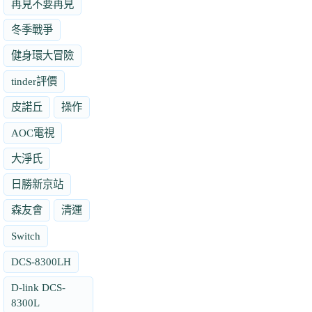
再見不要再見
冬季戰爭
健身環大冒險
tinder評價
皮諾丘
操作
AOC電視
大淨氏
日勝新京站
森友會
清運
Switch
DCS-8300LH
D-link DCS-
8300L