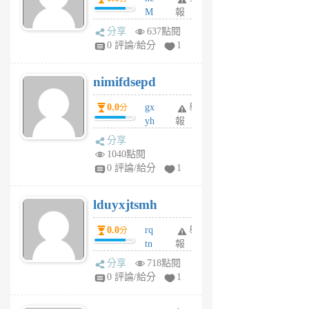
M
報
U
分享
637點閱
F
0 評論/給分
1
C
M
nimifdsepd
U
5
0.0
gx
舉
分
個
yh
報
月
dq
前
分享
vo
1040點閱
jl
0 評論/給分
1
6
個
lduyxjtsmh
月
前
0.0
rq
舉
分
tn
報
jt
分享
718點閱
gl
0 評論/給分
1
gy
6