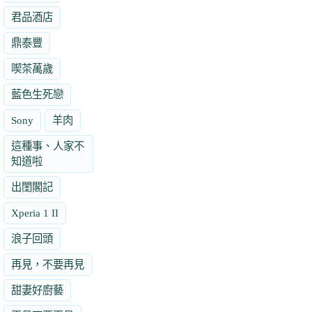
君品酒店
鼎泰豐
喫茶萬歲
藍色生死戀
Sony
羊肉
這種事、人家不
知道啦
出閨閣記
Xperia 1 II
浪子回頭
再見，不要再見
甜妻好廚藝