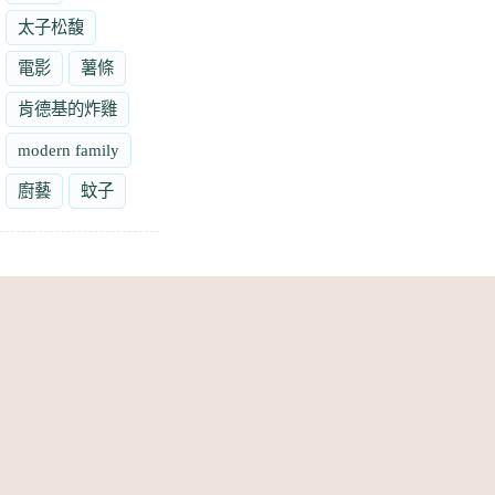
太子松馥
電影
薯條
肯德基的炸雞
modern family
廚藝
蚊子