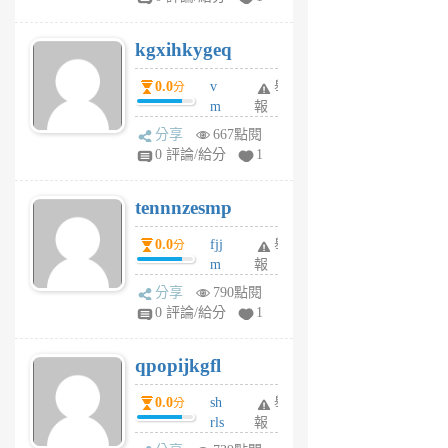
sh
uq
kgxihkygeq
6
個
0.0
v
舉
分
月
m
報
前
sg
分享
667點閱
sr
0 評論/給分
1
vg
pn
tennnzesmp
6
個
0.0
fjj
舉
分
月
m
報
前
w
分享
790點閱
rs
0 評論/給分
1
uy
j
qpopijkgfl
6
個
0.0
sh
舉
分
月
rls
報
前
k