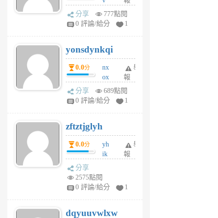
v
報
前
wt
分享
777點閱
sv
0 評論/給分
1
jd
j
yonsdynkqi
6
個
0.0
nx
舉
分
月
ox
報
前
rh
分享
689點閱
pe
0 評論/給分
1
er
6
zftztjglyh
個
月
0.0
yh
舉
分
前
ik
報
s
分享
m
2575點閱
tu
0 評論/給分
1
m
s
dqyuuvwlxw
6