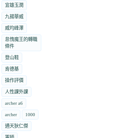
宜雄玉潤
九揚華威
威均峰澤
怠惰魔王的轉職
條件
登山鞋
肯德基
操作評價
人性課外課
archer a6
archer
1000
通天狄仁傑
軍師