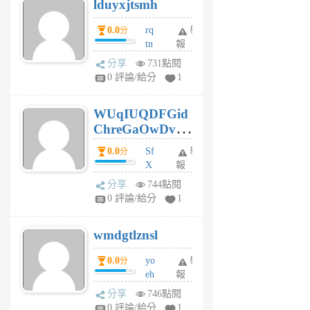
lduyxjtsmh
月
前
0.0
rq
舉
分
tn
報
jt
分享
731點閱
gl
0 評論/給分
1
gy
6
WUqIUQDFGid
個
ChreGaOwDv
月
前
dY
0.0
Sf
舉
分
X
報
Pe
分享
744點閱
Jc
0 評論/給分
1
cf
v
wmdgtlznsl
R
P
0.0
yo
舉
分
m
eh
報
v
ld
A
分享
746點閱
gy
V
0 評論/給分
1