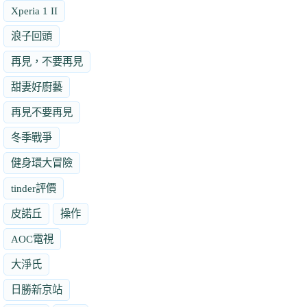
Xperia 1 II
浪子回頭
再見，不要再見
甜妻好廚藝
再見不要再見
冬季戰爭
健身環大冒險
tinder評價
皮諾丘
操作
AOC電視
大淨氏
日勝新京站