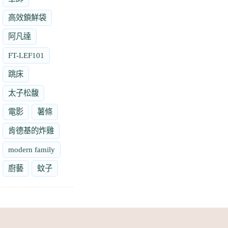
高效鎖鮮袋
阿凡達
FT-LEF101
跳床
太子松馥
電影
薯條
肯德基的炸雞
modern family
廚藝
蚊子