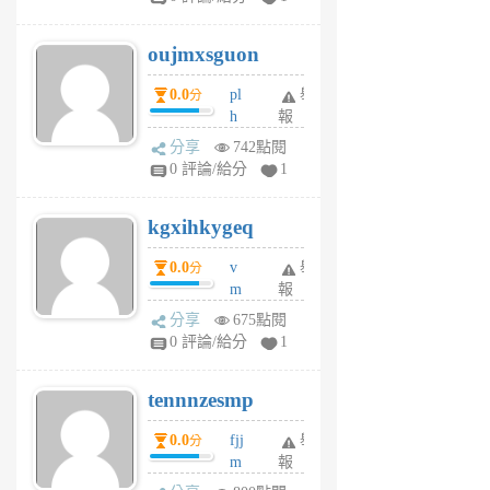
ik
G
6
6
oujmxsguon
個
個
月
月
0.0
pl
舉
分
前
前
h
報
wi
分享
742點閱
w
0 評論/給分
1
sh
uq
kgxihkygeq
6
個
0.0
v
舉
分
月
m
報
前
sg
分享
675點閱
sr
0 評論/給分
1
vg
pn
tennnzesmp
6
個
0.0
fjj
舉
分
月
m
報
前
w