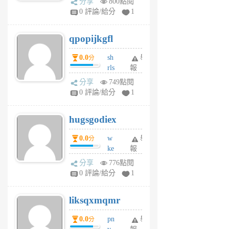
分享
800點閱
rs
0 評論/給分
1
uy
j
qpopijkgfl
6
個
0.0
sh
舉
分
月
rls
報
前
k
分享
749點閱
m
0 評論/給分
1
zt
g
hugsgodiex
6
個
0.0
w
舉
分
月
ke
報
前
rv
分享
776點閱
pj
0 評論/給分
1
qf
r
liksqxmqmr
6
個
0.0
pn
舉
分
月