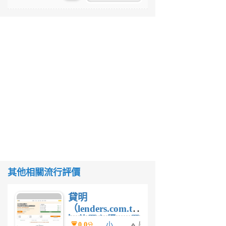
其他相關流行評價
貸明
（lenders.com.tw
）使用心得 — 民
0.0
小
舉
分