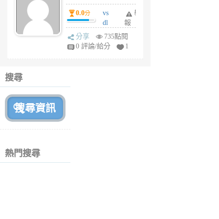
個
0.0
vs
舉
分
月
dl
報
前
sq
分享
735點閱
fy
0 評論/給分
1
fe
6
個
搜尋
月
前
熱門搜尋