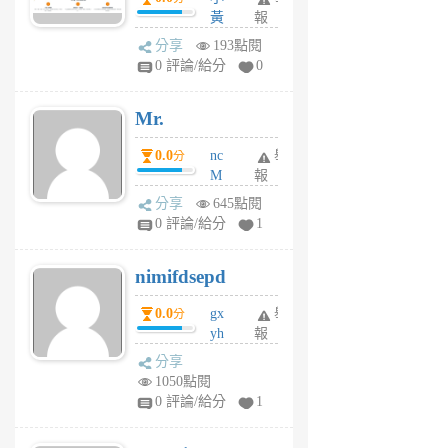
間貸款比較平台
黃
報
體驗
蜂
分享
193點閱
1
0 評論/給分
0
個
月
Mr.
前
0.0
nc
舉
分
M
報
U
分享
645點閱
F
0 評論/給分
1
C
M
nimifdsepd
U
5
0.0
gx
舉
分
個
yh
報
月
dq
前
分享
vo
1050點閱
jl
0 評論/給分
1
6
個