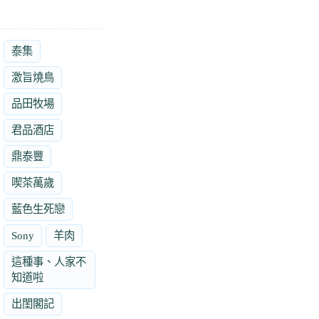
泰集
激旨燒鳥
品田牧場
君品酒店
鼎泰豐
喫茶萬歲
藍色生死戀
Sony
羊肉
這種事、人家不
知道啦
出閨閣記