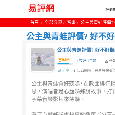
評價推
首頁
全部分類
音樂
公主與青蛙評價? 
公主與青蛙評價? 好不好
公主與青蛙評價? 好不好聽
0.0
分
♀夜妤 1年前
舉
分享
1322點閱
0 評論/給
公主與青蛙會好聽嗎? 在歌曲排行
思，演唱者是心藍姊姊說故事，打
字幕音樂影片來聽聽。
有無心藍姊姊說故事歌迷可以分享