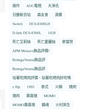
操作
AOC電視
大淨氏
日勝新京站
森友會
清運
Switch
DCS-8300LH
D-link DCS-8300L
1028
死亡艾莉絲
死亡愛麗絲
麥當勞
APM Monaco飾品評價?
BottegaVeneta飾品評
BottegaVeneta飾品評
站著吃烤肉評價，站著吃烤肉好吃嗎
z flip
1995
泰式
火鍋
燒肉'
燒肉
壽喜燒
MOMO
MOMO壽喜燒
鎮魂
火村英生