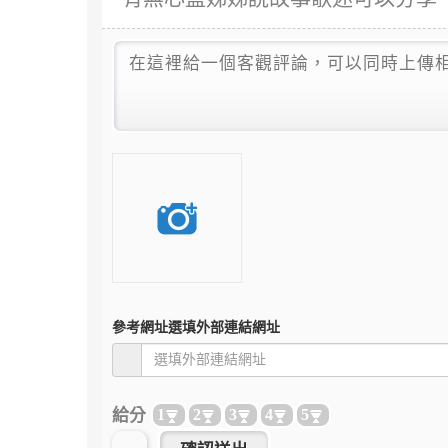
參考網址
選填外部連結網址
給分
1
2
3
4
5