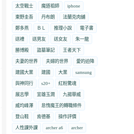
太空戰士
魔道祖師
iphone
東野圭吾
丹布朗
法蘭克肉舖
鄭多燕
ＢＬ
推理小說
電子書
送禮
送男友
送女友
朱一龍
勝博殿
盜墓筆記
王者天下
夫妻的世界
夫婦的世界
愛的迫降
建國大業
建國
大業
samsung
與神同行
s20+
紅粉驚魂
展志學
宜雄玉潤
九揚華威
威均峰澤
怠惰魔王的轉職條件
登山鞋
肯德基
操作評價
人性課外課
archer a6
archer