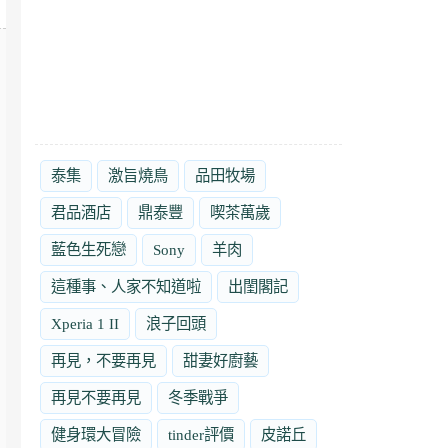
泰集
激旨燒鳥
品田牧場
君品酒店
鼎泰豐
喫茶萬歲
藍色生死戀
Sony
羊肉
這種事、人家不知道啦
出閨閣記
Xperia 1 II
浪子回頭
再見，不要再見
甜妻好廚藝
再見不要再見
冬季戰爭
健身環大冒險
tinder評價
皮諾丘