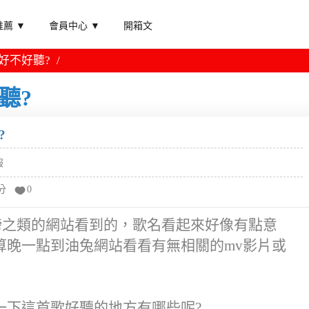
薦 ▼
會員中心 ▼
開箱文
好不好聽?
聽?
?
報
分
0
榜之類的網站看到的，歌名看起來好像有點意
算晚一點到油兔網站看看有無相關的mv影片或
一下這首歌好聽的地方有哪些呢?