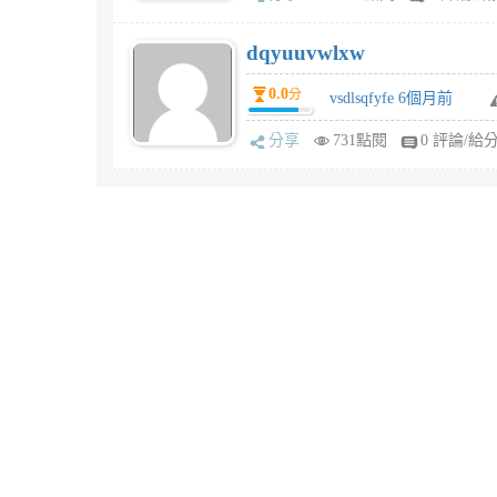
dqyuuvwlxw
0.0
分
vsdlsqfyfe 6個月前
分享
731點閱
0 評論/給