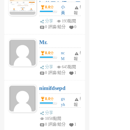
）使用心得 — 民
0.0
小
舉
分
間貸款比較平台
黃
報
體驗
蜂
分享
193點閱
1
0 評論/給分
0
個
月
Mr.
前
0.0
nc
舉
分
M
報
U
分享
645點閱
F
0 評論/給分
1
C
M
nimifdsepd
U
5
0.0
gx
舉
分
個
yh
報
月
dq
前
分享
vo
1050點閱
jl
0 評論/給分
1
6