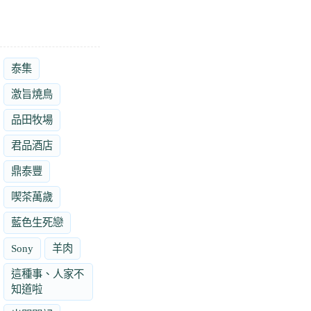
泰集
激旨燒鳥
品田牧場
君品酒店
鼎泰豐
喫茶萬歲
藍色生死戀
Sony
羊肉
這種事、人家不
知道啦