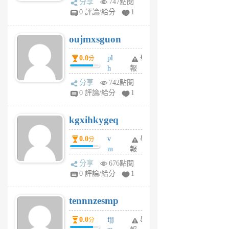
分享
747點閱
gy
V
0 評論/給分
1
ik
G
6
6
oujmxsguon
個
個
月
月
0.0
pl
舉
分
前
前
h
報
wi
分享
742點閱
w
0 評論/給分
1
sh
uq
kgxihkygeq
6
個
0.0
v
舉
分
月
m
報
前
sg
分享
676點閱
sr
0 評論/給分
1
vg
pn
tennnzesmp
6
個
0.0
fjj
舉
分
月