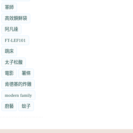
軍師
高效鎖鮮袋
阿凡達
FT-LEF101
跳床
太子松馥
電影
薯條
肯德基的炸雞
modern family
廚藝
蚊子