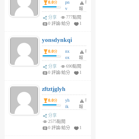
0.0
pn
舉
分
月
v
報
前
wt
分享
777點閱
sv
0 評論/給分
1
jd
j
yonsdynkqi
6
個
0.0
nx
舉
分
月
ox
報
前
rh
分享
690點閱
pe
0 評論/給分
1
er
6
zftztjglyh
個
月
0.0
yh
舉
分
前
ik
報
s
分享
m
2575點閱
tu
0 評論/給分
1
m
s