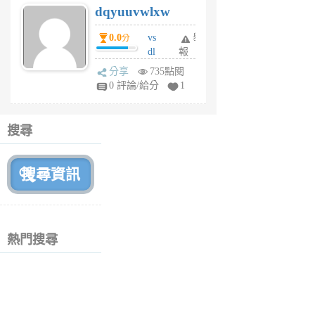
dqyuuvwlxw
6
個
0.0
vs
舉
分
月
dl
報
前
sq
分享
735點閱
fy
0 評論/給分
1
fe
6
個
搜尋
月
前
熱門搜尋