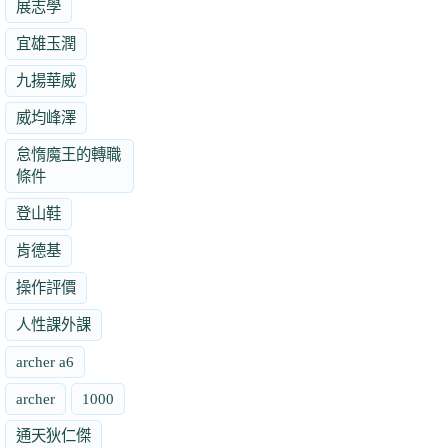
展志學
宜雄玉潤
九揚華威
威均峰澤
怠惰魔王的轉職
條件
登山鞋
肯德基
操作評價
人性課外課
archer a6
archer
1000
通天狄仁傑