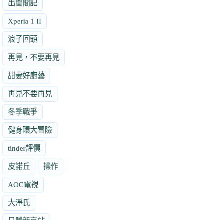
出閨閣記
Xperia 1 II
浪子回頭
再見，不要再見
甜妻好廚藝
再見不要再見
冬季戰爭
健身環大冒險
tinder評價
皮諾丘
操作
AOC電視
大淨氏