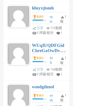
個
lduyxjtsmh
月
前
0.0
rq
舉
分
tn
報
jt
分享
731點閱
gl
0 評論/給分
1
gy
6
WUqIUQDFGid
個
ChreGaOwDv
月
前
dY
0.0
Sf
舉
分
X
報
Pe
分享
744點閱
Jc
0 評論/給分
1
cf
v
wmdgtlznsl
R
P
0.0
yo
舉
分
m
eh
報
v
ld
A