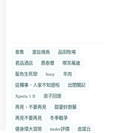
泰集
激旨燒鳥
品田牧場
君品酒店
鼎泰豐
喫茶萬歲
藍色生死戀
Sony
羊肉
這種事、人家不知道啦
出閨閣記
Xperia 1 II
浪子回頭
再見，不要再見
甜妻好廚藝
再見不要再見
冬季戰爭
健身環大冒險
tinder評價
皮諾丘