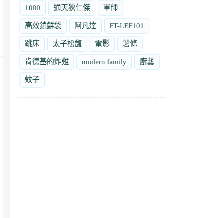
1000
通天狄仁傑
軍師
高效鎖鮮袋
阿凡達
FT-LEF101
跳床
太子松馥
電影
薯條
肯德基的炸雞
modern family
廚藝
蚊子