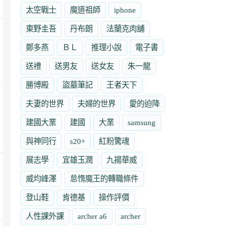
太空戰士
魔道祖師
iphone
東野圭吾
丹布朗
法蘭克肉舖
鄭多燕
ＢＬ
推理小說
電子書
送禮
送男友
送女友
朱一龍
勝博殿
盜墓筆記
王者天下
夫妻的世界
夫婦的世界
愛的迫降
建國大業
建國
大業
samsung
與神同行
s20+
紅粉驚魂
展志學
宜雄玉潤
九揚華威
威均峰澤
怠惰魔王的轉職條件
登山鞋
肯德基
操作評價
人性課外課
archer a6
archer