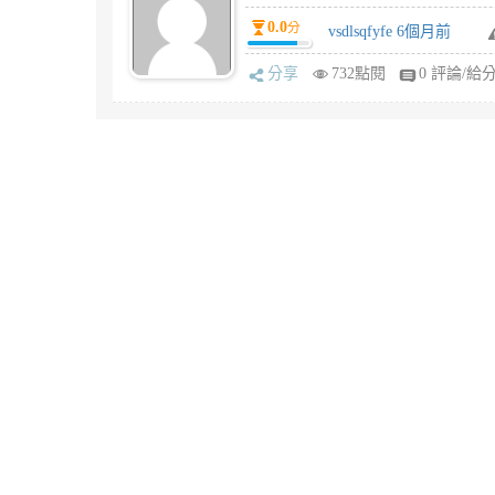
0.0
分
vsdlsqfyfe 6個月前
分享
732點閱
0 評論/給