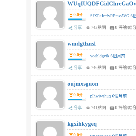
WUqIUQDFGidChreGaO
0.0
分
SfXPeJccfvRPmvAVG 
分享
742點閱
0 評論/給
wmdgtlznsl
0.0
分
yoehldgyik 6個月前
分享
746點閱
0 評論/給
oujmxsguon
0.0
分
plhwiwshuq 6個月前
分享
741點閱
0 評論/給
kgxihkygeq
0.0
分