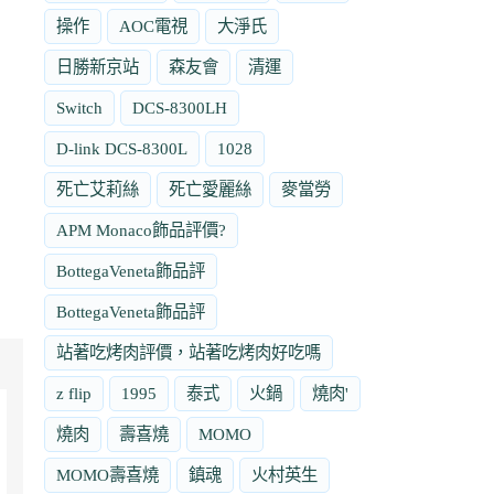
操作
AOC電視
大淨氏
日勝新京站
森友會
清運
Switch
DCS-8300LH
D-link DCS-8300L
1028
死亡艾莉絲
死亡愛麗絲
麥當勞
APM Monaco飾品評價?
BottegaVeneta飾品評
BottegaVeneta飾品評
站著吃烤肉評價，站著吃烤肉好吃嗎
z flip
1995
泰式
火鍋
燒肉'
燒肉
壽喜燒
MOMO
MOMO壽喜燒
鎮魂
火村英生