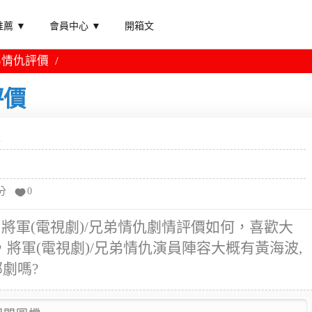
薦 ▼
會員中心 ▼
開箱文
弟情仇評價
評價
分
0
? 將軍(電視劇)/兄弟情仇劇情評價如何，喜歡大
將軍(電視劇)/兄弟情仇演員陣容大概有黃海波,
部劇嗎?