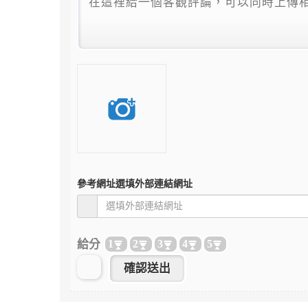
參考網址
選填外部連結網址
給分
1
2
3
4
5