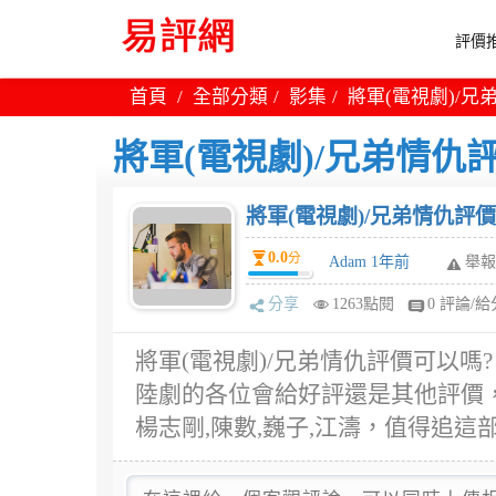
評價推
首頁
全部分類
影集
將軍(電視劇)/兄
將軍(電視劇)/兄弟情仇
將軍(電視劇)/兄弟情仇評價
0.0
分
Adam 1年前
舉報
分享
1263點閱
0 評論/給
將軍(電視劇)/兄弟情仇評價可以嗎
陸劇的各位會給好評還是其他評價，
楊志剛,陳數,巍子,江濤，值得追這