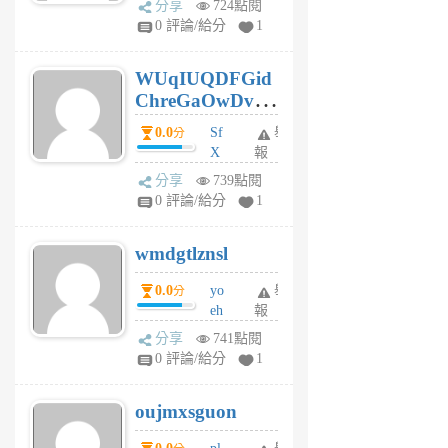
分享
724點閱
gl
0 評論/給分
1
gy
6
WUqIUQDFGid
個
ChreGaOwDv
月
前
dY
0.0
Sf
舉
分
X
報
Pe
分享
739點閱
Jc
0 評論/給分
1
cf
v
wmdgtlznsl
R
P
0.0
yo
舉
分
m
eh
報
v
ld
A
分享
741點閱
gy
V
0 評論/給分
1
ik
G
6
6
oujmxsguon
個
個
月
月