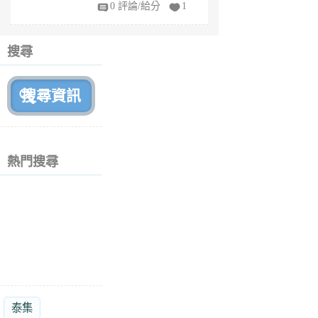
fy
0 評論/給分
1
fe
6
個
搜尋
月
前
熱門搜尋
泰集