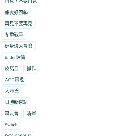
再見，不要再見
甜妻好廚藝
再見不要再見
冬季戰爭
健身環大冒險
tinder評價
皮諾丘
操作
AOC電視
大淨氏
日勝新京站
森友會
清運
Switch
DCS-8300LH