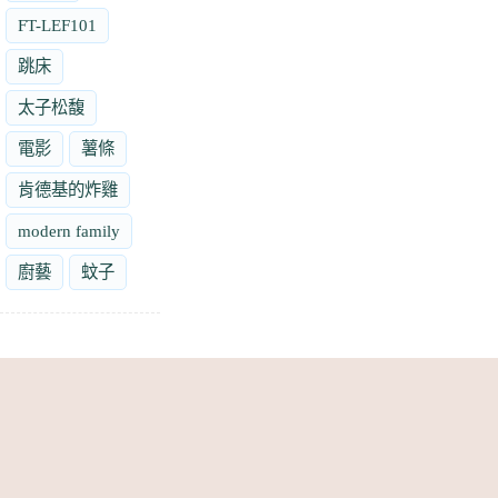
FT-LEF101
跳床
太子松馥
電影
薯條
肯德基的炸雞
modern family
廚藝
蚊子