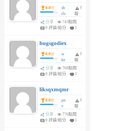
個
0.0
sh
舉
分
月
rls
報
前
k
分享
743點閱
m
0 評論/給分
1
zt
g
hugsgodiex
6
個
0.0
w
舉
分
月
ke
報
前
rv
分享
768點閱
pj
0 評論/給分
1
qf
r
liksqxmqmr
6
個
0.0
pn
舉
分
月
v
報
前
wt
分享
776點閱
sv
0 評論/給分
1
jd
j