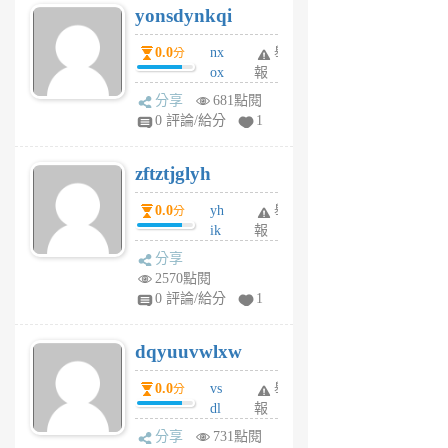
yonsdynkqi
6
個
0.0
nx
舉
分
月
ox
報
前
rh
分享
681點閱
pe
0 評論/給分
1
er
6
zftztjglyh
個
月
0.0
yh
舉
分
前
ik
報
s
分享
m
2570點閱
tu
0 評論/給分
1
m
s
dqyuuvwlxw
6
個
0.0
vs
舉
分
月
dl
報
前
sq
分享
731點閱