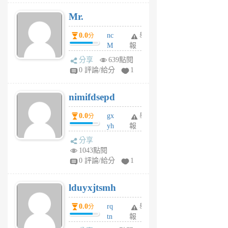
月
Mr.
前
0.0
nc
舉
分
M
報
U
分享
639點閱
F
0 評論/給分
1
C
M
nimifdsepd
U
5
0.0
gx
舉
分
個
yh
報
月
dq
前
分享
vo
1043點閱
jl
0 評論/給分
1
6
個
lduyxjtsmh
月
前
0.0
rq
舉
分
tn
報
jt