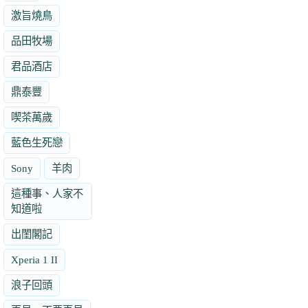
激旨燒鳥
品田牧場
君品酒店
鼎泰豐
喫茶萬歲
藍色生死戀
Sony
羊肉
這種事、人家不
知道啦
出閨閣記
Xperia 1 II
浪子回頭