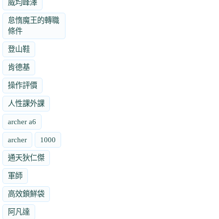
威均峰澤
怠惰魔王的轉職
條件
登山鞋
肯德基
操作評價
人性課外課
archer a6
archer
1000
通天狄仁傑
軍師
高效鎖鮮袋
阿凡達