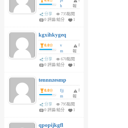
0.0
pl
舉
分
前
前
h
報
wi
分享
735點閱
w
0 評論/給分
1
sh
uq
kgxihkygeq
6
個
0.0
v
舉
分
月
m
報
前
sg
分享
670點閱
sr
0 評論/給分
1
vg
pn
tennnzesmp
6
個
0.0
fjj
舉
分
月
m
報
前
w
分享
795點閱
rs
0 評論/給分
1
uy
j
qpopijkgfl
6