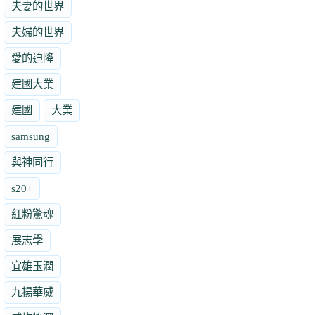
夫妻的世界
夫婦的世界
愛的迫降
建國大業
建國
大業
samsung
與神同行
s20+
紅粉驚魂
展志學
宜雄玉潤
九揚華威