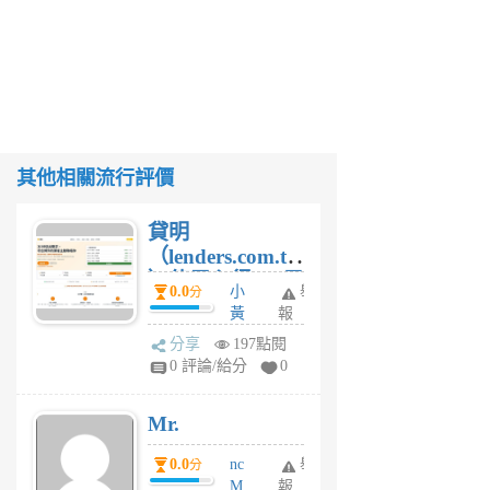
其他相關流行評價
貸明
（lenders.com.tw
）使用心得 — 民
0.0
小
舉
分
間貸款比較平台
黃
報
體驗
蜂
分享
197點閱
1
0 評論/給分
0
個
月
Mr.
前
0.0
nc
舉
分
M
報