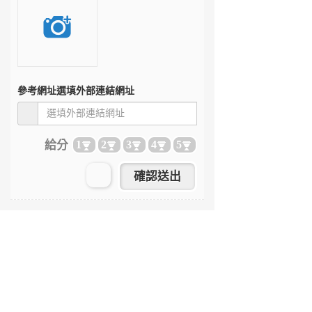
參考網址
選填外部連結網址
給分
1
2
3
4
5