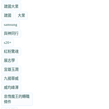
建國大業
建國
大業
samsung
與神同行
s20+
紅粉驚魂
展志學
宜雄玉潤
九揚華威
威均峰澤
怠惰魔王的轉職
條件