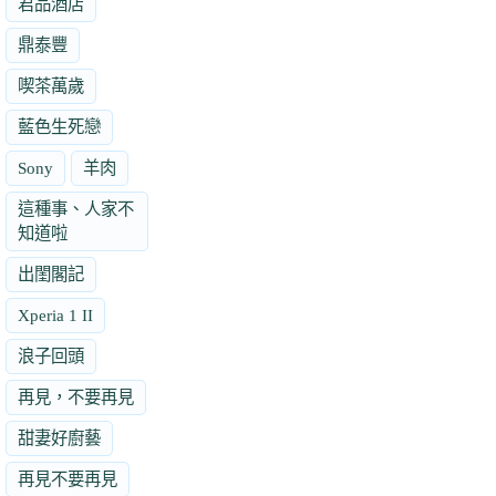
君品酒店
鼎泰豐
喫茶萬歲
藍色生死戀
Sony
羊肉
這種事、人家不
知道啦
出閨閣記
Xperia 1 II
浪子回頭
再見，不要再見
甜妻好廚藝
再見不要再見