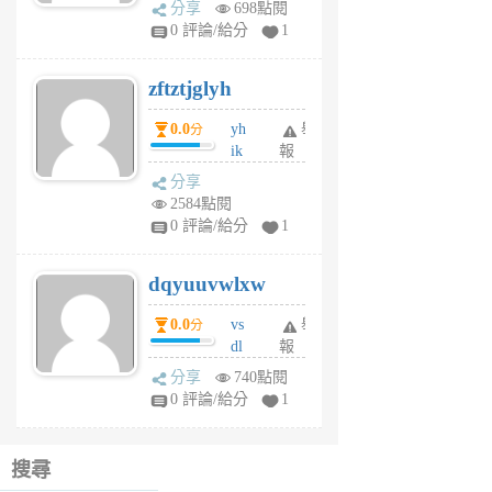
分享
698點閱
pe
0 評論/給分
1
er
6
zftztjglyh
個
月
0.0
yh
舉
分
前
ik
報
s
分享
m
2584點閱
tu
0 評論/給分
1
m
s
dqyuuvwlxw
6
個
0.0
vs
舉
分
月
dl
報
前
sq
分享
740點閱
fy
0 評論/給分
1
fe
6
個
搜尋
月