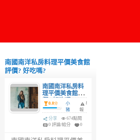
南國南洋私房料理平價美食館
評價? 好吃嗎?
南國南洋私房料
理平價美食館評
價? 好吃嗎?
0.0
小
舉
分
豬
報
妮
分享
674點閱
4
0 評論/給分
0
年
前