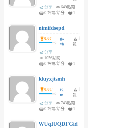
U
分享
649點閱
F
0 評論/給分
1
C
M
nimifdsepd
U
5
0.0
gx
舉
分
個
yh
報
月
dq
前
分享
vo
1056點閱
jl
0 評論/給分
1
6
個
lduyxjtsmh
月
前
0.0
rq
舉
分
tn
報
jt
分享
743點閱
gl
0 評論/給分
1
gy
6
WUqIUQDFGid
個