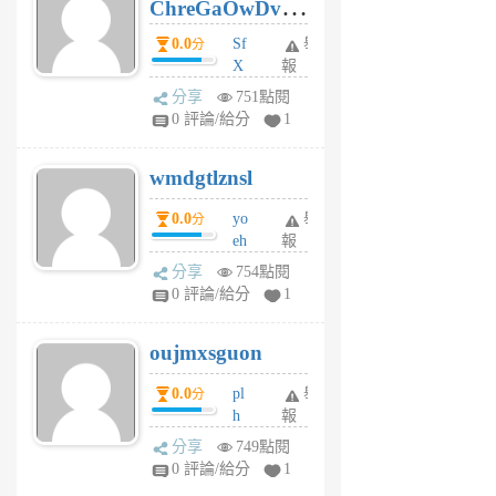
ChreGaOwDv
月
前
dY
0.0
Sf
舉
分
X
報
Pe
分享
751點閱
Jc
0 評論/給分
1
cf
v
wmdgtlznsl
R
P
0.0
yo
舉
分
m
eh
報
v
ld
A
分享
754點閱
gy
V
0 評論/給分
1
ik
G
6
6
oujmxsguon
個
個
月
月
0.0
pl
舉
分
前
前
h
報
wi
分享
749點閱
w
0 評論/給分
1
sh