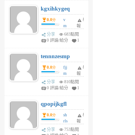
uq
kgxihkygeq
6
個
0.0
v
舉
分
月
m
報
前
sg
分享
683點閱
sr
0 評論/給分
1
vg
pn
tennnzesmp
6
個
0.0
fjj
舉
分
月
m
報
前
w
分享
810點閱
rs
0 評論/給分
1
uy
j
qpopijkgfl
6
個
0.0
sh
舉
分
月
rls
報
前
k
分享
753點閱
m