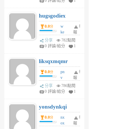
0 評論/給分
1
zt
g
hugsgodiex
6
個
0.0
w
舉
分
月
ke
報
前
rv
分享
782點閱
pj
0 評論/給分
1
qf
r
liksqxmqmr
6
個
0.0
pn
舉
分
月
v
報
前
wt
分享
786點閱
sv
0 評論/給分
1
jd
j
yonsdynkqi
6
個
0.0
nx
舉
分
月
ox
報
前
rh