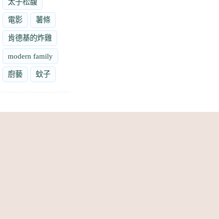
太子松馥
電影
薯條
肯德基的炸雞
modern family
廚藝
蚊子