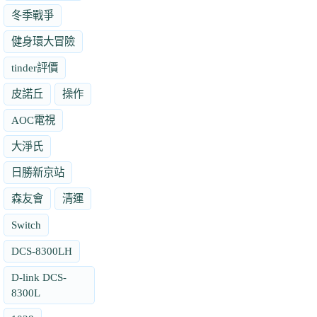
冬季戰爭
健身環大冒險
tinder評價
皮諾丘
操作
AOC電視
大淨氏
日勝新京站
森友會
清運
Switch
DCS-8300LH
D-link DCS-
8300L