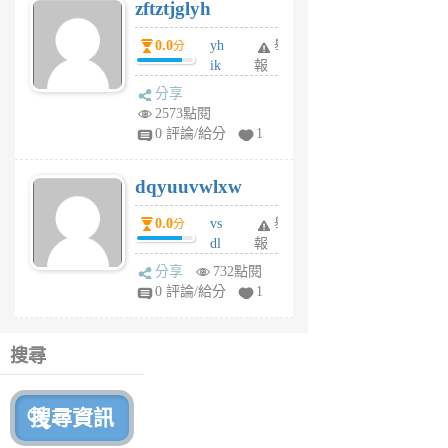
zftztjglyh
個
月
0.0
yh
舉
分
前
ik
報
s
分享
m
2573點閱
tu
0 評論/給分
1
m
s
dqyuuvwlxw
6
個
0.0
vs
舉
分
月
dl
報
前
sq
分享
732點閱
fy
0 評論/給分
1
fe
6
個
搜尋
月
前