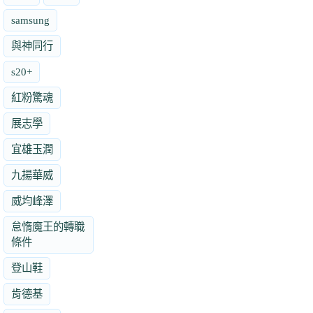
samsung
與神同行
s20+
紅粉驚魂
展志學
宜雄玉潤
九揚華威
威均峰澤
怠惰魔王的轉職
條件
登山鞋
肯德基