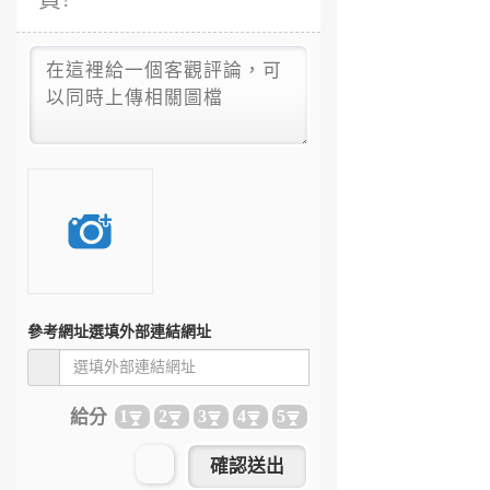
參考網址
選填外部連結網址
給分
1
2
3
4
5