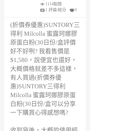
價好嗎?
年
1114點閱
前
1 評論/給分
0
(折價券優惠)SUNTORY三
得利 Milcolla 蜜露珂娜膠
原蛋白粉(30日份/盒評價
好不好咧? 我看售價是
$1,580，說便宜也還好，
大概價格就差不多這樣，
有人買過(折價券優
惠)SUNTORY三得利
Milcolla 蜜露珂娜膠原蛋
白粉(30日份/盒可以分享
一下購買心得感想嗎?
收到貨後，大概的使用經