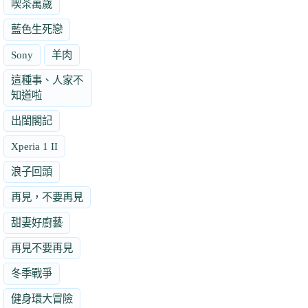
喫茶萬歲
藍色生死戀
Sony
羊肉
這種事、人家不
知道啦
出閨閣記
Xperia 1 II
浪子回頭
再見，不要再見
甜妻好廚藝
再見不要再見
冬季戰爭
健身環大冒險