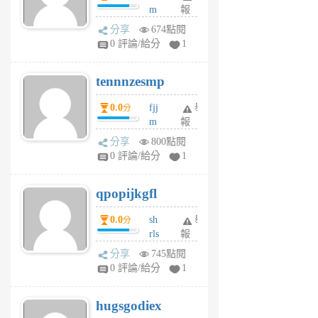
m
報
前
sg
分享
674點閱
sr
0 評論/給分
1
vg
pn
tennnzesmp
6
個
0.0
fjj
舉
分
月
m
報
前
w
分享
800點閱
rs
0 評論/給分
1
uy
j
qpopijkgfl
6
個
0.0
sh
舉
分
月
rls
報
前
k
分享
745點閱
m
0 評論/給分
1
zt
g
hugsgodiex
6