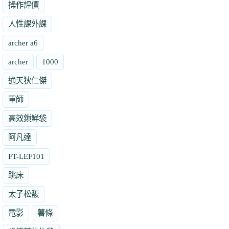
操作評價
人性課外課
archer a6
archer
1000
通天狄仁傑
軍師
高效鎖鮮袋
阿凡達
FT-LEF101
跳床
太子松馥
電影
薯條