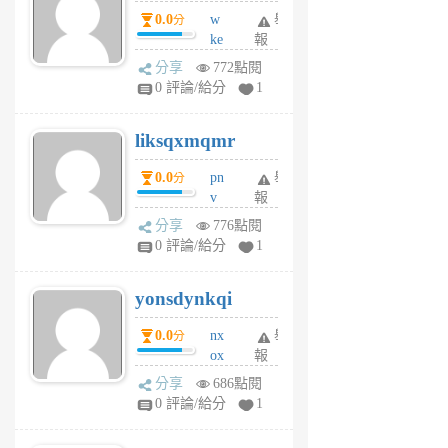
個
0.0
w
舉
分
月
ke
報
前
rv
分享
772點閱
pj
0 評論/給分
1
qf
r
liksqxmqmr
6
個
0.0
pn
舉
分
月
v
報
前
wt
分享
776點閱
sv
0 評論/給分
1
jd
j
yonsdynkqi
6
個
0.0
nx
舉
分
月
ox
報
前
rh
分享
686點閱
pe
0 評論/給分
1
er
6