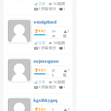
Pe
分享
742點閱
Jc
0 評論/給分
1
cf
v
wmdgtlznsl
R
P
0.0
yo
舉
分
m
eh
報
v
ld
A
分享
746點閱
gy
V
0 評論/給分
1
ik
G
6
6
oujmxsguon
個
個
月
月
0.0
pl
舉
分
前
前
h
報
wi
分享
741點閱
w
0 評論/給分
1
sh
uq
kgxihkygeq
6
個
0.0
v
舉
分
月