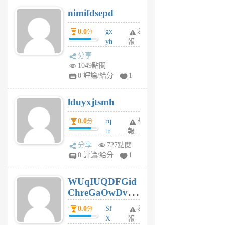
M
nimifdsepd
U
5
0.0
gx
舉
分
個
yh
報
月
dq
前
分享
vo
1049點閱
jl
0 評論/給分
1
6
個
lduyxjtsmh
月
前
0.0
rq
舉
分
tn
報
jt
分享
727點閱
gl
0 評論/給分
1
gy
6
WUqIUQDFGid
個
ChreGaOwDv
月
前
dY
0.0
Sf
舉
分
X
報