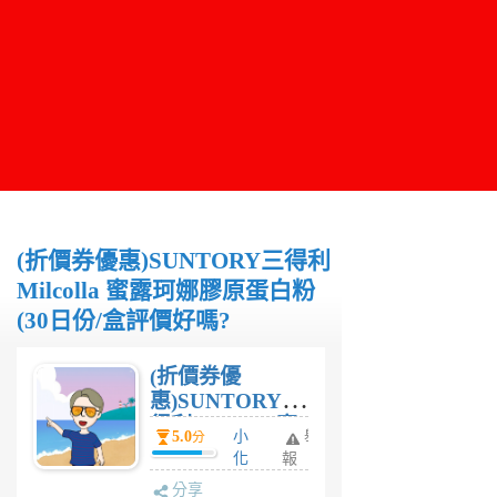
(折價券優惠)SUNTORY三得利
Milcolla 蜜露珂娜膠原蛋白粉
(30日份/盒評價好嗎?
(折價券優
惠)SUNTORY三
得利 Milcolla 蜜
5.0
小
舉
分
露珂娜膠原蛋白
化
報
粉(30日份/盒評
6
分享