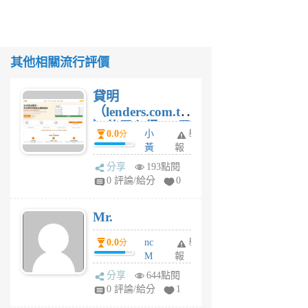
其他相關流行評價
貸明
（lenders.com.tw
）使用心得 — 民
0.0
小
舉
分
間貸款比較平台
黃
報
體驗
蜂
分享
193點閱
1
0 評論/給分
0
個
月
Mr.
前
0.0
nc
舉
分
M
報
U
分享
644點閱
F
0 評論/給分
1
C