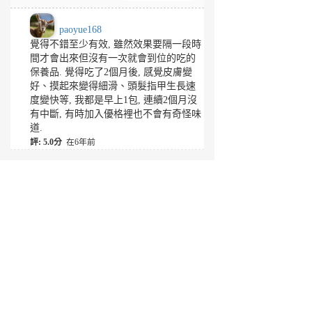
paoyue168
覺得不錯至少有效, 雖然效果要隔一段時
間才會出來但沒有一次就會到位的吃的
保養品. 覺得吃了2個月後, 感覺皮膚變
好、摸起來變得細滑、頭髮指甲生長速
度變快等, 我都是早上1包, 連續2個月沒
有中斷, 有時加入優格裡也不會有奇怪味
道.
評: 5.0分
在6年前