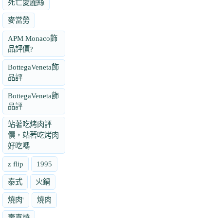
死亡愛麗絲
麥當勞
APM Monaco飾
品評價?
BottegaVeneta飾
品評
BottegaVeneta飾
品評
站著吃烤肉評
價，站著吃烤肉
好吃嗎
z flip
1995
泰式
火鍋
燒肉'
燒肉
壽喜燒