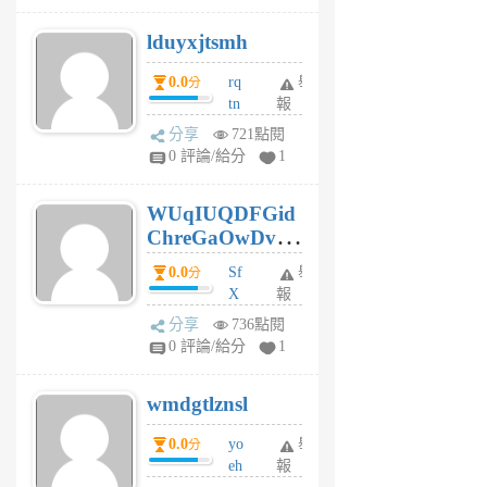
個
lduyxjtsmh
月
前
0.0
rq
舉
分
tn
報
jt
分享
721點閱
gl
0 評論/給分
1
gy
6
WUqIUQDFGid
個
ChreGaOwDv
月
前
dY
0.0
Sf
舉
分
X
報
Pe
分享
736點閱
Jc
0 評論/給分
1
cf
v
wmdgtlznsl
R
P
0.0
yo
舉
分
m
eh
報
v