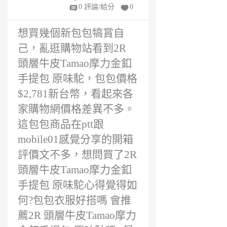
年
0 評論/給分
0
前
想買幾個新包包犒賞自
己，亂逛購物站看到2R
頭層牛皮Tamao摩力金釦
手提包 原味駝，包包價格
$2,781新台幣，看起來各
家購物網價格差異不多。
這包包商品在ptt跟
mobile01感覺分享的開箱
評價文不多，想問買了2R
頭層牛皮Tamao摩力金釦
手提包 原味駝心得覺得如
何?包包衣服好搭嗎 會推
薦2R 頭層牛皮Tamao摩力