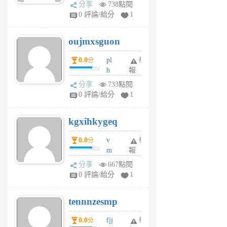
ld
A
分享
738點閱
gy
V
0 評論/給分
1
ik
G
6
6
oujmxsguon
個
個
月
月
0.0
pl
舉
分
前
前
h
報
wi
分享
733點閱
w
0 評論/給分
1
sh
uq
kgxihkygeq
6
個
0.0
v
舉
分
月
m
報
前
sg
分享
667點閱
sr
0 評論/給分
1
vg
pn
tennnzesmp
6
個
0.0
fjj
舉
分
月