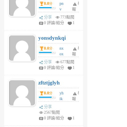
0.0
pn
舉
分
月
v
報
前
wt
分享
773點閱
sv
0 評論/給分
1
jd
j
yonsdynkqi
6
個
0.0
nx
舉
分
月
ox
報
前
rh
分享
677點閱
pe
0 評論/給分
1
er
6
zftztjglyh
個
月
0.0
yh
舉
分
前
ik
報
s
分享
m
2567點閱
tu
0 評論/給分
1
m