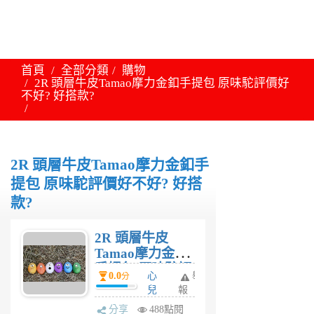
首頁
全部分類
購物
2R 頭層牛皮Tamao摩力金釦手提包 原味駝評價好
不好? 好搭款?
2R 頭層牛皮Tamao摩力金釦手
提包 原味駝評價好不好? 好搭
款?
2R 頭層牛皮
Tamao摩力金釦
手提包 原味駝評
0.0
心
舉
分
價好不好? 好搭
兒
報
款?
3
分享
488點閱