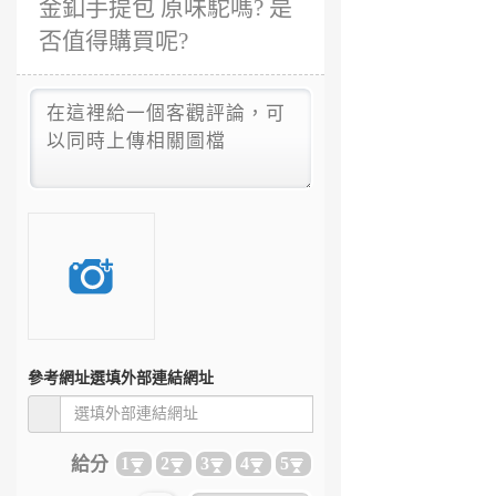
金釦手提包 原味駝嗎? 是
否值得購買呢?
參考網址
選填外部連結網址
給分
1
2
3
4
5