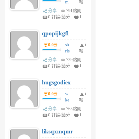
m
報
前
w
分享
791點閱
rs
0 評論/給分
1
uy
j
qpopijkgfl
6
個
0.0
sh
舉
分
月
rls
報
前
k
分享
739點閱
m
0 評論/給分
1
zt
g
hugsgodiex
6
個
0.0
w
舉
分
月
ke
報
前
rv
分享
765點閱
pj
0 評論/給分
1
qf
r
liksqxmqmr
6
個