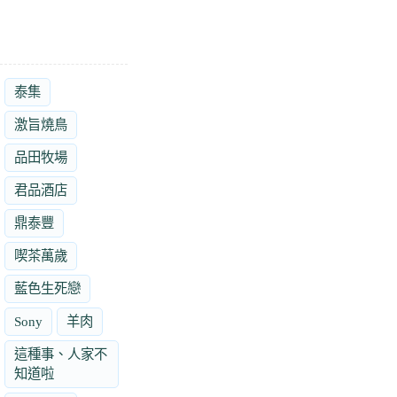
泰集
激旨燒鳥
品田牧場
君品酒店
鼎泰豐
喫茶萬歲
藍色生死戀
Sony
羊肉
這種事、人家不
知道啦