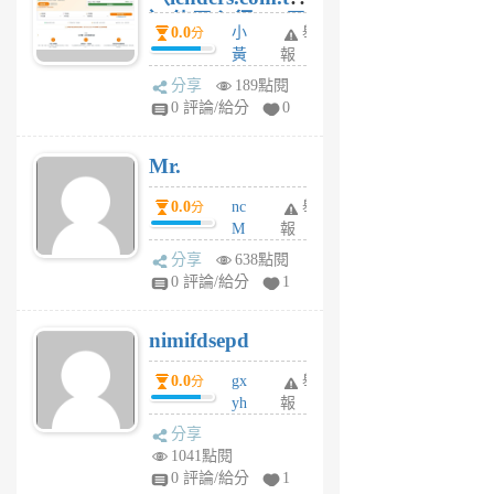
）使用心得 — 民
0.0
小
舉
分
間貸款比較平台
黃
報
體驗
蜂
分享
189點閱
1
0 評論/給分
0
個
月
Mr.
前
0.0
nc
舉
分
M
報
U
分享
638點閱
F
0 評論/給分
1
C
M
nimifdsepd
U
5
0.0
gx
舉
分
個
yh
報
月
dq
前
分享
vo
1041點閱
jl
0 評論/給分
1
6