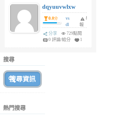
s
dqyuuvwlxw
6
個
0.0
vs
舉
分
月
dl
報
前
sq
分享
729點閱
fy
0 評論/給分
1
fe
6
個
搜尋
月
前
熱門搜尋