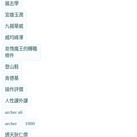
展志學
宜雄玉潤
九揚華威
威均峰澤
怠惰魔王的轉職
條件
登山鞋
肯德基
操作評價
人性課外課
archer a6
archer
1000
通天狄仁傑