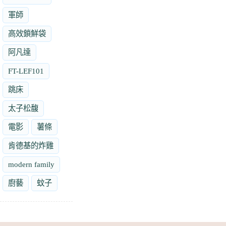
軍師
高效鎖鮮袋
阿凡達
FT-LEF101
跳床
太子松馥
電影
薯條
肯德基的炸雞
modern family
廚藝
蚊子