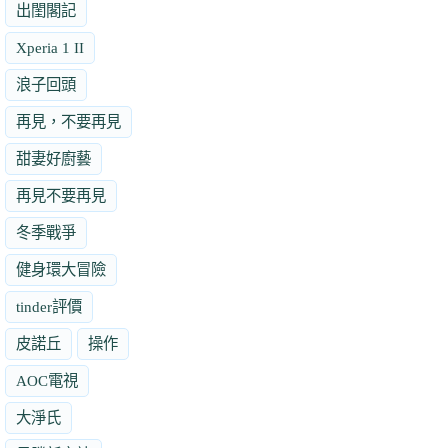
出閨閣記
Xperia 1 II
浪子回頭
再見，不要再見
甜妻好廚藝
再見不要再見
冬季戰爭
健身環大冒險
tinder評價
皮諾丘
操作
AOC電視
大淨氏