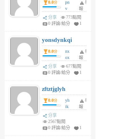
0.0
pn
舉
分
月
v
報
前
wt
分享
773點閱
sv
0 評論/給分
1
jd
j
yonsdynkqi
6
個
0.0
nx
舉
分
月
ox
報
前
rh
分享
677點閱
pe
0 評論/給分
1
er
6
zftztjglyh
個
月
0.0
yh
舉
分
前
ik
報
s
分享
m
2567點閱
tu
0 評論/給分
1
m
s