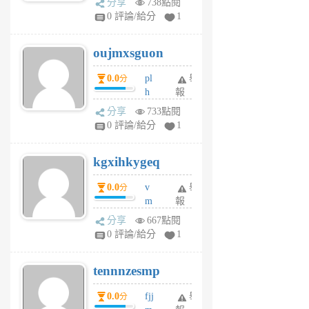
分享
738點閱
gy
V
0 評論/給分
1
ik
G
6
6
oujmxsguon
個
個
月
月
0.0
pl
舉
分
前
前
h
報
wi
分享
733點閱
w
0 評論/給分
1
sh
uq
kgxihkygeq
6
個
0.0
v
舉
分
月
m
報
前
sg
分享
667點閱
sr
0 評論/給分
1
vg
pn
tennnzesmp
6
個
0.0
fjj
舉
分
月