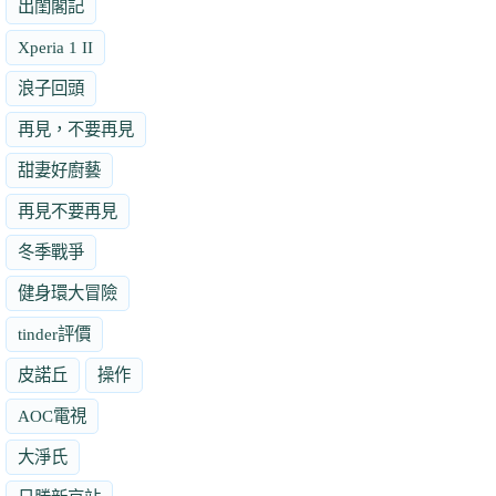
出閨閣記
Xperia 1 II
浪子回頭
再見，不要再見
甜妻好廚藝
再見不要再見
冬季戰爭
健身環大冒險
tinder評價
皮諾丘
操作
AOC電視
大淨氏