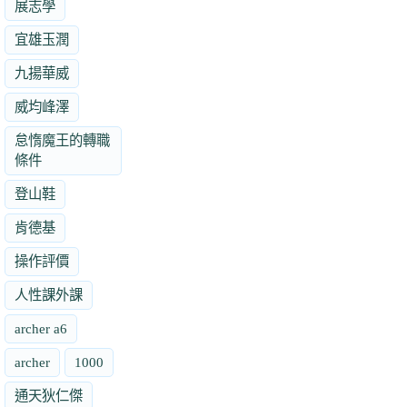
展志學
宜雄玉潤
九揚華威
威均峰澤
怠惰魔王的轉職
條件
登山鞋
肯德基
操作評價
人性課外課
archer a6
archer
1000
通天狄仁傑