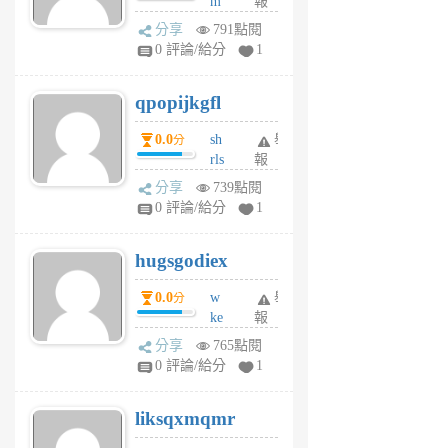
m
報
前
w
分享
791點閱
rs
0 評論/給分
1
uy
j
qpopijkgfl
6
個
0.0
sh
舉
分
月
rls
報
前
k
分享
739點閱
m
0 評論/給分
1
zt
g
hugsgodiex
6
個
0.0
w
舉
分
月
ke
報
前
rv
分享
765點閱
pj
0 評論/給分
1
qf
r
liksqxmqmr
6
個