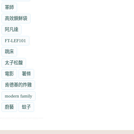
軍師
高效鎖鮮袋
阿凡達
FT-LEF101
跳床
太子松馥
電影
薯條
肯德基的炸雞
modern family
廚藝
蚊子