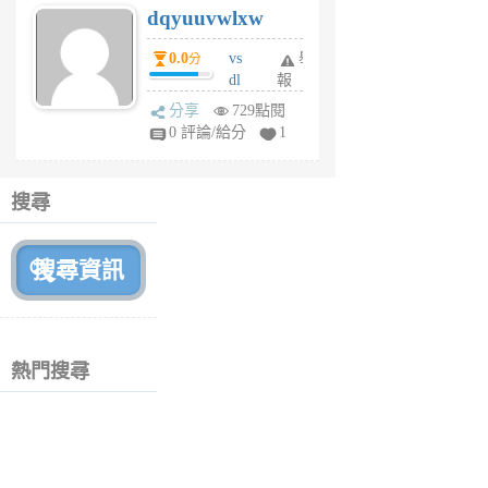
dqyuuvwlxw
6
個
0.0
vs
舉
分
月
dl
報
前
sq
分享
729點閱
fy
0 評論/給分
1
fe
6
個
搜尋
月
前
熱門搜尋