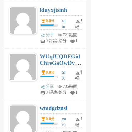
個
lduyxjtsmh
月
前
0.0
rq
舉
分
tn
報
jt
分享
721點閱
gl
0 評論/給分
1
gy
6
WUqIUQDFGid
個
ChreGaOwDv
月
前
dY
0.0
Sf
舉
分
X
報
Pe
分享
735點閱
Jc
0 評論/給分
1
cf
v
wmdgtlznsl
R
P
0.0
yo
舉
分
m
eh
報
v
ld
A