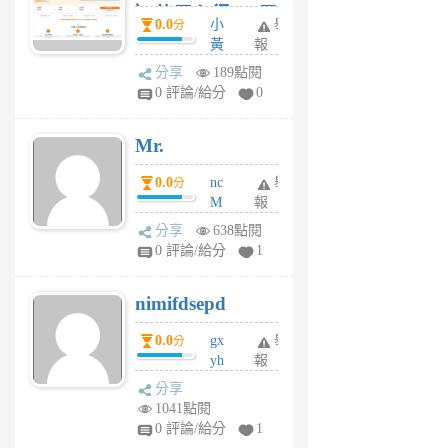
）使用心得 — 民
0.0
小
舉
分
間貸款比較平台
黃
報
體驗
蜂
分享
189點閱
1
0 評論/給分
0
個
月
Mr.
前
0.0
nc
舉
分
M
報
U
分享
638點閱
F
0 評論/給分
1
C
M
nimifdsepd
U
5
0.0
gx
舉
分
個
yh
報
月
dq
前
分享
vo
1041點閱
jl
0 評論/給分
1
6