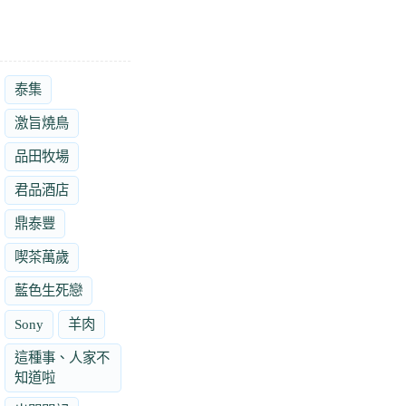
泰集
激旨燒鳥
品田牧場
君品酒店
鼎泰豐
喫茶萬歲
藍色生死戀
Sony
羊肉
這種事、人家不
知道啦