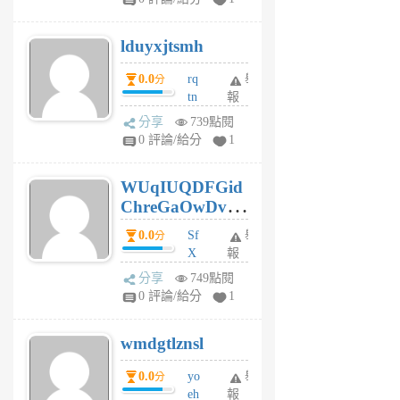
6
個
lduyxjtsmh
月
前
0.0
rq
舉
分
tn
報
jt
分享
739點閱
gl
0 評論/給分
1
gy
6
WUqIUQDFGid
個
ChreGaOwDv
月
前
dY
0.0
Sf
舉
分
X
報
Pe
分享
749點閱
Jc
0 評論/給分
1
cf
v
wmdgtlznsl
R
P
0.0
yo
舉
分
m
eh
報
v