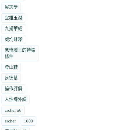
展志學
宜雄玉潤
九揚華威
威均峰澤
怠惰魔王的轉職
條件
登山鞋
肯德基
操作評價
人性課外課
archer a6
archer
1000