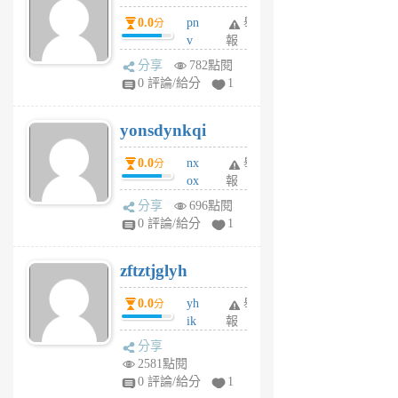
個
0.0
pn
舉
分
月
v
報
前
wt
分享
782點閱
sv
0 評論/給分
1
jd
j
yonsdynkqi
6
個
0.0
nx
舉
分
月
ox
報
前
rh
分享
696點閱
pe
0 評論/給分
1
er
6
zftztjglyh
個
月
0.0
yh
舉
分
前
ik
報
s
分享
m
2581點閱
tu
0 評論/給分
1
m