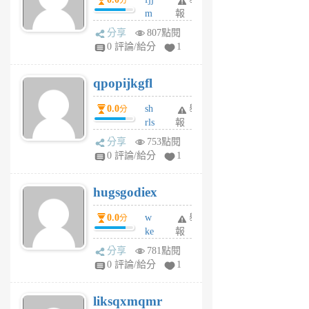
分
月
m
報
前
w
分享
807點閱
rs
0 評論/給分
1
uy
j
qpopijkgfl
6
個
0.0
sh
舉
分
月
rls
報
前
k
分享
753點閱
m
0 評論/給分
1
zt
g
hugsgodiex
6
個
0.0
w
舉
分
月
ke
報
前
rv
分享
781點閱
pj
0 評論/給分
1
qf
r
liksqxmqmr
6