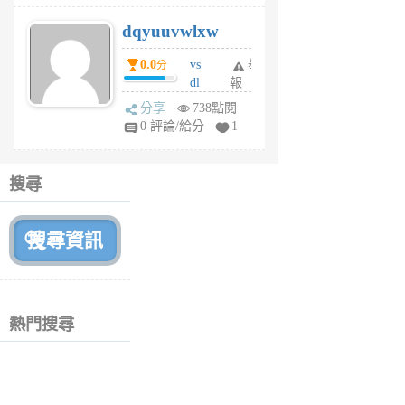
s
dqyuuvwlxw
6
個
0.0
vs
舉
分
月
dl
報
前
sq
分享
738點閱
fy
0 評論/給分
1
fe
6
個
搜尋
月
前
熱門搜尋