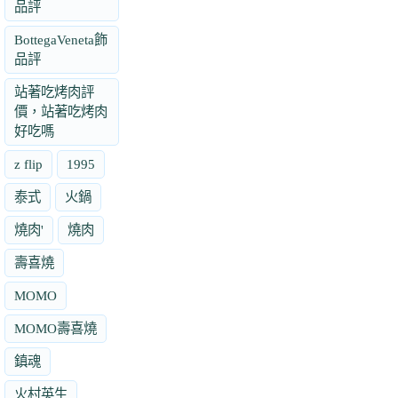
品評
BottegaVeneta飾
品評
站著吃烤肉評
價，站著吃烤肉
好吃嗎
z flip
1995
泰式
火鍋
燒肉'
燒肉
壽喜燒
MOMO
MOMO壽喜燒
鎮魂
火村英生