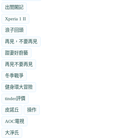
出閨閣記
Xperia 1 II
浪子回頭
再見，不要再見
甜妻好廚藝
再見不要再見
冬季戰爭
健身環大冒險
tinder評價
皮諾丘
操作
AOC電視
大淨氏