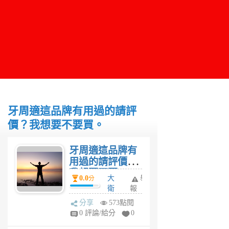
牙周適這品牌有用過的請評
價？我想要不要買。
牙周適這品牌有
用過的請評價？
我想要不要
0.0
大
舉
分
買。
衛
報
3
分享
573點閱
年
0 評論/給分
0
前