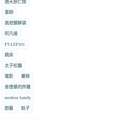
通天狄仁傑
軍師
高效鎖鮮袋
阿凡達
FT-LEF101
跳床
太子松馥
電影
薯條
肯德基的炸雞
modern family
廚藝
蚊子