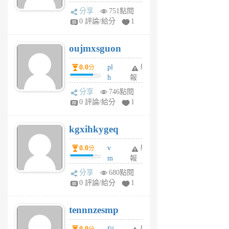
ld
A
分享
751點閱
gy
V
0 評論/給分
1
ik
G
6
6
oujmxsguon
個
個
月
月
0.0
pl
舉
分
前
前
h
報
wi
分享
746點閱
w
0 評論/給分
1
sh
uq
kgxihkygeq
6
個
0.0
v
舉
分
月
m
報
前
sg
分享
680點閱
sr
0 評論/給分
1
vg
pn
tennnzesmp
6
個
0.0
fjj
舉