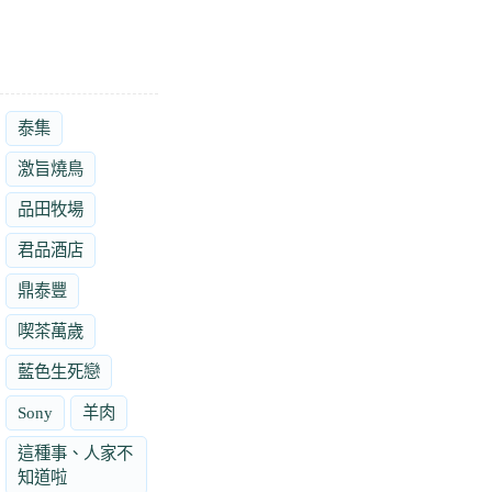
泰集
激旨燒鳥
品田牧場
君品酒店
鼎泰豐
喫茶萬歲
藍色生死戀
Sony
羊肉
這種事、人家不
知道啦