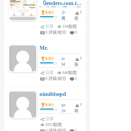
（lenders.com.tw
）使用心得 — 民
0.0
小
舉
分
間貸款比較平台
黃
報
體驗
蜂
分享
194點閱
1
0 評論/給分
0
個
月
Mr.
前
0.0
nc
舉
分
M
報
U
分享
646點閱
F
0 評論/給分
1
C
M
nimifdsepd
U
5
0.0
gx
舉
分
個
yh
報
月
dq
前
分享
vo
1053點閱
jl
0 評論/給分
1