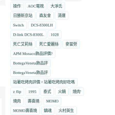
操作
AOC電視
大淨氏
日勝新京站
森友會
清運
Switch
DCS-8300LH
D-link DCS-8300L
1028
死亡艾莉絲
死亡愛麗絲
麥當勞
APM Monaco飾品評價?
BottegaVeneta飾品評
BottegaVeneta飾品評
站著吃烤肉評價，站著吃烤肉好吃嗎
z flip
1995
泰式
火鍋
燒肉'
燒肉
壽喜燒
MOMO
MOMO壽喜燒
鎮魂
火村英生