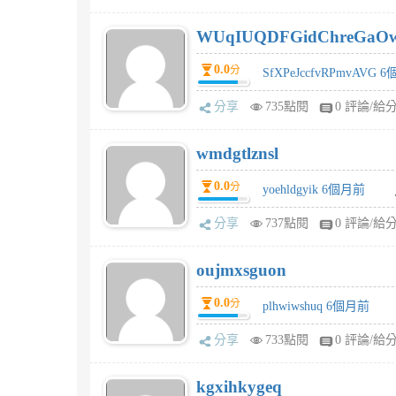
WUqIUQDFGidChreGaO
0.0
分
SfXPeJccfvRPmvAVG 
分享
735點閱
0 評論/給
wmdgtlznsl
0.0
分
yoehldgyik 6個月前
分享
737點閱
0 評論/給
oujmxsguon
0.0
分
plhwiwshuq 6個月前
分享
733點閱
0 評論/給
kgxihkygeq