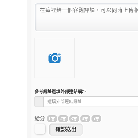
參考網址
選填外部連結網址
給分
1
2
3
4
5