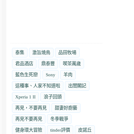
泰集
激旨燒鳥
品田牧場
君品酒店
鼎泰豐
喫茶萬歲
藍色生死戀
Sony
羊肉
這種事、人家不知道啦
出閨閣記
Xperia 1 II
浪子回頭
再見，不要再見
甜妻好廚藝
再見不要再見
冬季戰爭
健身環大冒險
tinder評價
皮諾丘