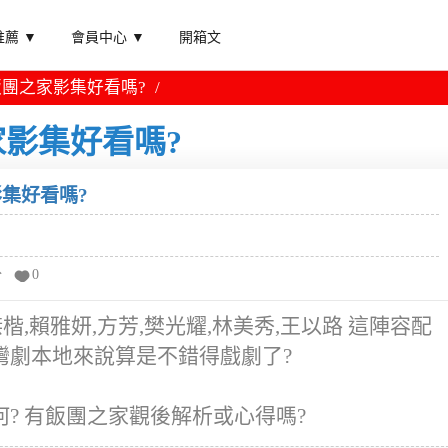
薦 ▼
會員中心 ▼
開箱文
團之家影集好看嗎?
影集好看嗎?
集好看嗎?
分
0
,賴雅妍,方芳,樊光耀,林美秀,王以路 這陣容配
灣劇本地來說算是不錯得戲劇了?
? 有飯團之家觀後解析或心得嗎?