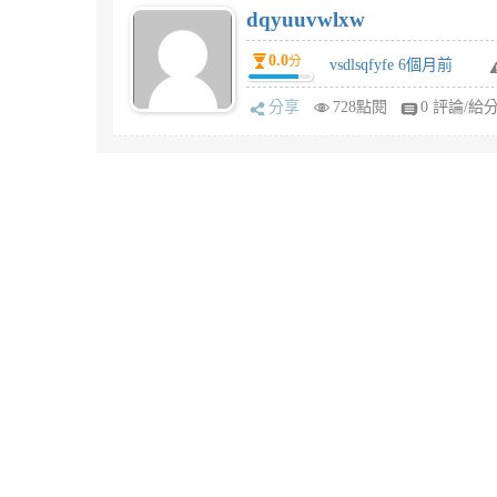
dqyuuvwlxw
0.0
分
vsdlsqfyfe 6個月前
分享
728點閱
0 評論/給