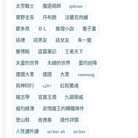
太空戰士
魔道祖師
iphone
東野圭吾
丹布朗
法蘭克肉舖
鄭多燕
ＢＬ
推理小說
電子書
送禮
送男友
送女友
朱一龍
勝博殿
盜墓筆記
王者天下
夫妻的世界
夫婦的世界
愛的迫降
建國大業
建國
大業
samsung
與神同行
s20+
紅粉驚魂
展志學
宜雄玉潤
九揚華威
威均峰澤
怠惰魔王的轉職條件
登山鞋
肯德基
操作評價
人性課外課
archer a6
archer