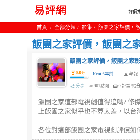
評價推
首頁
全部分類
影集
飯團之家評價，飯
飯團之家評價，飯團之家
飯團之家評價，飯團之家影
0.0
分
Kent 6年前
舉報
分享
901點閱
0 評論/給
飯團之家這部電視劇值得追嗎? 修傑楷
上飯團之家似乎也不算太差，以台
各位對這部飯團之家電視劇評價如何