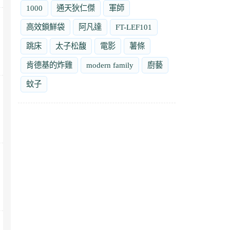
1000
通天狄仁傑
軍師
高效鎖鮮袋
阿凡達
FT-LEF101
跳床
太子松馥
電影
薯條
肯德基的炸雞
modern family
廚藝
蚊子