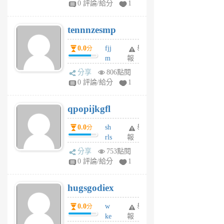
0 評論/給分
1
vg
pn
tennnzesmp
6
個
0.0
fjj
舉
分
月
m
報
前
w
分享
806點閱
rs
0 評論/給分
1
uy
j
qpopijkgfl
6
個
0.0
sh
舉
分
月
rls
報
前
k
分享
753點閱
m
0 評論/給分
1
zt
g
hugsgodiex
6
個
0.0
w
舉
分
月
ke
報
前