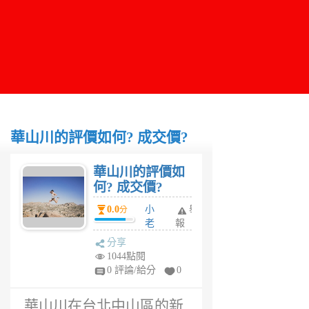
華山川的評價如何? 成交價?
華山川的評價如
何? 成交價?
0.0
小
舉
分
老
報
闆
分享
6
1044點閱
年
0 評論/給分
0
前
華山川在台北中山區的新