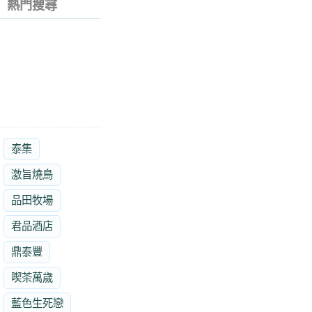
熱門搜尋
泰集
激旨燒鳥
品田牧場
君品酒店
鼎泰豐
喫茶萬歲
藍色生死戀