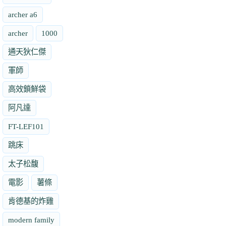
archer a6
archer
1000
通天狄仁傑
軍師
高效鎖鮮袋
阿凡達
FT-LEF101
跳床
太子松馥
電影
薯條
肯德基的炸雞
modern family