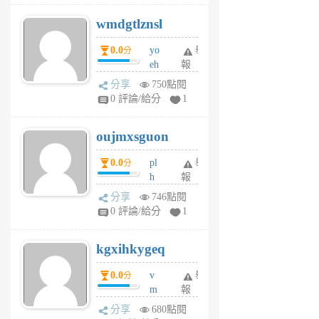
v
wmdgtlznsl
R
P
0.0
yo
舉
分
m
eh
報
v
ld
A
分享
750點閱
gy
V
0 評論/給分
1
ik
G
6
6
oujmxsguon
個
個
月
月
0.0
pl
舉
分
前
前
h
報
wi
分享
746點閱
w
0 評論/給分
1
sh
uq
kgxihkygeq
6
個
0.0
v
舉
分
月
m
報
前
sg
分享
680點閱
sr