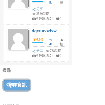
ik
報
s
分享
m
2580點閱
tu
0 評論/給分
1
m
s
dqyuuvwlxw
6
個
0.0
vs
舉
分
月
dl
報
前
sq
分享
738點閱
fy
0 評論/給分
1
fe
6
個
搜尋
月
前