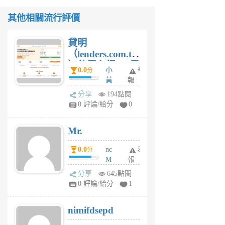
其他相關流行評價
貸明
（lenders.com.tw
）使用心得 — 民
0.0
小
舉
分
間貸款比較平台
黃
報
體驗
蜂
分享
194點閱
1
0 評論/給分
0
個
月
Mr.
前
0.0
nc
舉
分
M
報
U
分享
645點閱
F
0 評論/給分
1
C
M
nimifdsepd
U
5