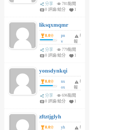
rv
分享
781點閱
pj
0 評論/給分
1
qf
r
liksqxmqmr
6
個
0.0
pn
舉
分
月
v
報
前
wt
分享
779點閱
sv
0 評論/給分
1
jd
j
yonsdynkqi
6
個
0.0
nx
舉
分
月
ox
報
前
rh
分享
696點閱
pe
0 評論/給分
1
er
6
zftztjglyh
個
月
0.0
yh
舉
分
前