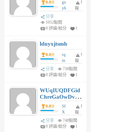
0.0
gx
舉
分
個
yh
報
月
dq
前
分享
vo
1052點閱
jl
0 評論/給分
1
6
個
lduyxjtsmh
月
前
0.0
rq
舉
分
tn
報
jt
分享
738點閱
gl
0 評論/給分
1
gy
6
WUqIUQDFGid
個
ChreGaOwDv
月
前
dY
0.0
Sf
舉
分
X
報
Pe
分享
748點閱
Jc
0 評論/給分
1
cf