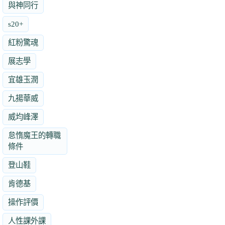
與神同行
s20+
紅粉驚魂
展志學
宜雄玉潤
九揚華威
威均峰澤
怠惰魔王的轉職
條件
登山鞋
肯德基
操作評價
人性課外課