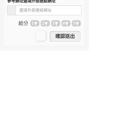
參考網址
選填外部連結網址
給分
1
2
3
4
5