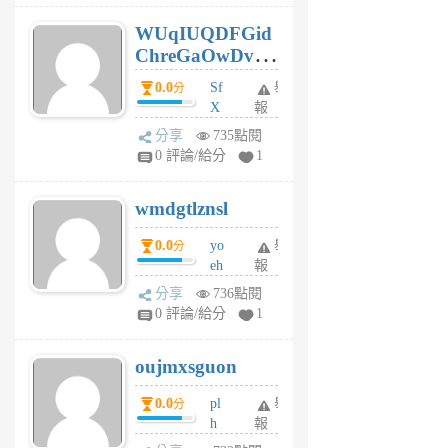
6
WUqIUQDFGid
個
ChreGaOwDv
月
前
dY
0.0
Sf
舉
分
X
報
Pe
分享
735點閱
Jc
0 評論/給分
1
cf
v
wmdgtlznsl
R
P
0.0
yo
舉
分
m
eh
報
v
ld
A
分享
736點閱
gy
V
0 評論/給分
1
ik
G
6
6
oujmxsguon
個
個
月
月
0.0
pl
舉
分
前
前
h
報
wi