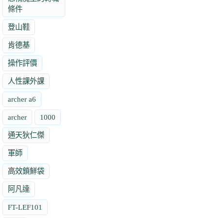
條件
登山鞋
肯德基
操作評價
人性課外課
archer a6
archer
1000
通天狄仁傑
軍師
高效鎖鮮袋
阿凡達
FT-LEF101