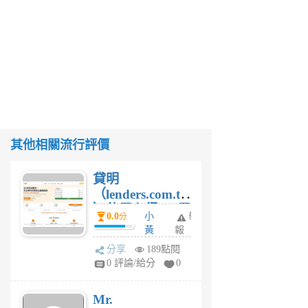
其他相關流行評價
貸明
（lenders.com.tw
）使用心得 — 民
0.0
小
舉
分
間貸款比較平台
黃
報
體驗
蜂
分享
189點閱
4
0 評論/給分
0
星
期
Mr.
前