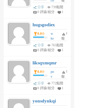
rls
報
前
k
分享
739點閱
m
0 評論/給分
1
zt
g
hugsgodiex
6
個
0.0
w
舉
分
月
ke
報
前
rv
分享
765點閱
pj
0 評論/給分
1
qf
r
liksqxmqmr
6
個
0.0
pn
舉
分
月
v
報
前
wt
分享
772點閱
sv
0 評論/給分
1
jd
j
yonsdynkqi
6
個