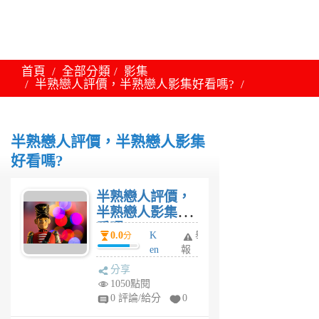
首頁
全部分類
影集
半熟戀人評價，半熟戀人影集好看嗎?
半熟戀人評價，半熟戀人影集
好看嗎?
半熟戀人評價，
半熟戀人影集好
看嗎?
0.0
K
舉
分
en
報
t
分享
6
1050點閱
年
0 評論/給分
0
前