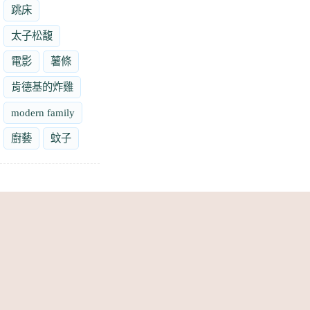
跳床
太子松馥
電影
薯條
肯德基的炸雞
modern family
廚藝
蚊子