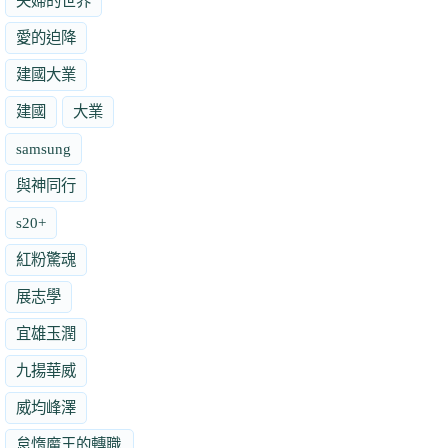
夫婦的世界
愛的迫降
建國大業
建國
大業
samsung
與神同行
s20+
紅粉驚魂
展志學
宜雄玉潤
九揚華威
威均峰澤
怠惰魔王的轉職