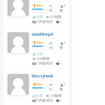
0.0
nc
舉
分
M
報
U
分享
637點閱
F
0 評論/給分
1
C
M
nimifdsepd
U
5
0.0
gx
舉
分
個
yh
報
月
dq
前
分享
vo
1040點閱
jl
0 評論/給分
1
6
個
lduyxjtsmh
月
前
0.0
rq
舉
分
tn
報
jt
分享
718點閱
gl
0 評論/給分
1
gy