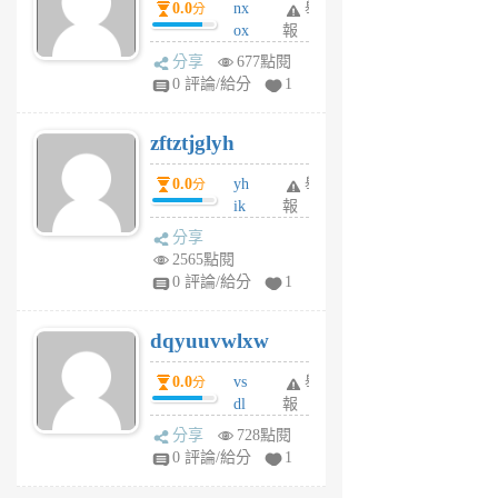
0.0
nx
舉
分
月
ox
報
前
rh
分享
677點閱
pe
0 評論/給分
1
er
6
zftztjglyh
個
月
0.0
yh
舉
分
前
ik
報
s
分享
m
2565點閱
tu
0 評論/給分
1
m
s
dqyuuvwlxw
6
個
0.0
vs
舉
分
月
dl
報
前
sq
分享
728點閱
fy
0 評論/給分
1
fe
6