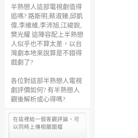
半熟戀人這部電視劇值得
追嗎? 路斯明,蔡淑臻,邱凱
偉,李維維,李沛旭,江峻銳,
樊光耀 這陣容配上半熟戀
人似乎也不算太差，以台
灣劇本地來說算是不錯得
戲劇了?
各位對這部半熟戀人電視
劇評價如何? 有半熟戀人
觀後解析或心得嗎?