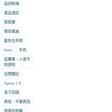
品田牧場
君品酒店
鼎泰豐
喫茶萬歲
藍色生死戀
Sony
羊肉
這種事、人家不
知道啦
出閨閣記
Xperia 1 II
浪子回頭
再見，不要再見
甜妻好廚藝