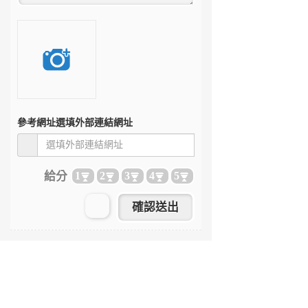
參考網址
選填外部連結網址
給分
1
2
3
4
5