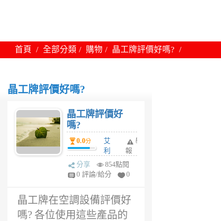
首頁
全部分類
購物
晶工牌評價好嗎?
晶工牌評價好嗎?
晶工牌評價好
嗎?
0.0
艾
舉
分
利
報
5
分享
854點閱
年
0 評論/給分
0
前
晶工牌在空調設備評價好
嗎? 各位使用這些產品的