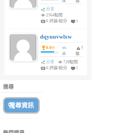
ik
報
s
分享
m
2564點閱
tu
0 評論/給分
1
m
s
dqyuuvwlxw
6
個
0.0
vs
舉
分
月
dl
報
前
sq
分享
728點閱
fy
0 評論/給分
1
fe
6
個
搜尋
月
前