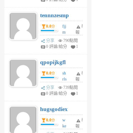
vg
pn
tennnzesmp
6
個
0.0
fjj
舉
分
月
m
報
前
w
分享
790點閱
rs
0 評論/給分
1
uy
j
qpopijkgfl
6
個
0.0
sh
舉
分
月
rls
報
前
k
分享
739點閱
m
0 評論/給分
1
zt
g
hugsgodiex
6
個
0.0
w
舉
分
月
ke
報
前
rv