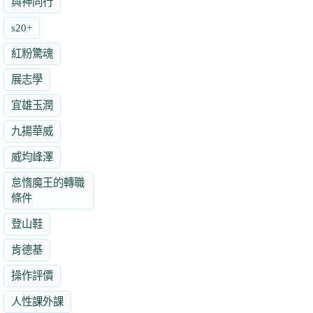
與神同行
s20+
紅粉驚魂
展志學
宜雄玉潤
九揚華威
威均峰澤
怠惰魔王的轉職
條件
登山鞋
肯德基
操作評價
人性課外課