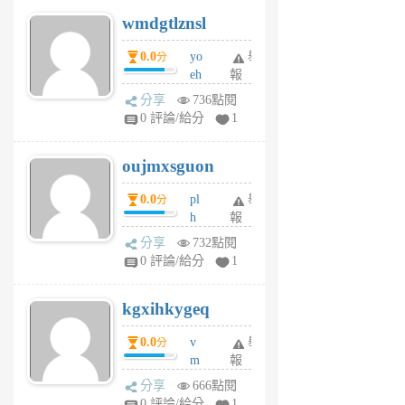
v
wmdgtlznsl
R
P
0.0
yo
舉
分
m
eh
報
v
ld
A
分享
736點閱
gy
V
0 評論/給分
1
ik
G
6
6
oujmxsguon
個
個
月
月
0.0
pl
舉
分
前
前
h
報
wi
分享
732點閱
w
0 評論/給分
1
sh
uq
kgxihkygeq
6
個
0.0
v
舉
分
月
m
報
前
sg
分享
666點閱
sr
0 評論/給分
1