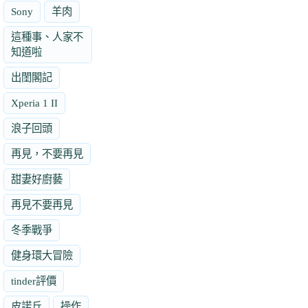
Sony
羊肉
這種事、人家不
知道啦
出閨閣記
Xperia 1 II
浪子回頭
再見，不要再見
甜妻好廚藝
再見不要再見
冬季戰爭
健身環大冒險
tinder評價
皮諾丘
操作