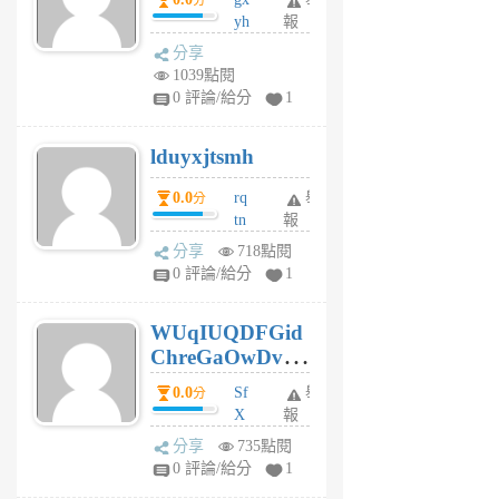
分
個
yh
報
月
dq
前
分享
vo
1039點閱
jl
0 評論/給分
1
6
個
lduyxjtsmh
月
前
0.0
rq
舉
分
tn
報
jt
分享
718點閱
gl
0 評論/給分
1
gy
6
WUqIUQDFGid
個
ChreGaOwDv
月
前
dY
0.0
Sf
舉
分
X
報
Pe
分享
735點閱
Jc
0 評論/給分
1
cf