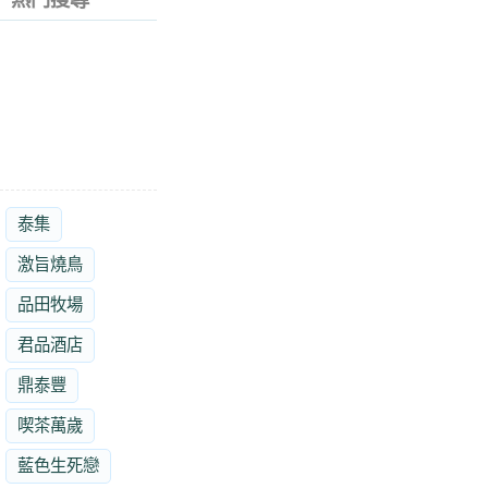
熱門搜尋
泰集
激旨燒鳥
品田牧場
君品酒店
鼎泰豐
喫茶萬歲
藍色生死戀