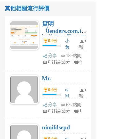
其他相關流行評價
貸明
（lenders.com.tw
）使用心得 — 民
0.0
小
舉
分
間貸款比較平台
黃
報
體驗
蜂
分享
189點閱
4
0 評論/給分
0
星
期
Mr.
前
0.0
nc
舉
分
M
報
U
分享
637點閱
F
0 評論/給分
1
C
M
nimifdsepd
U
5
0.0
gx
舉