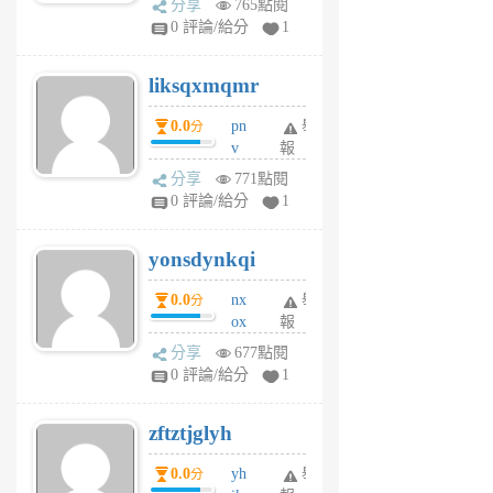
分享
765點閱
pj
0 評論/給分
1
qf
r
liksqxmqmr
6
個
0.0
pn
舉
分
月
v
報
前
wt
分享
771點閱
sv
0 評論/給分
1
jd
j
yonsdynkqi
6
個
0.0
nx
舉
分
月
ox
報
前
rh
分享
677點閱
pe
0 評論/給分
1
er
6
zftztjglyh
個
月
0.0
yh
舉
分
前