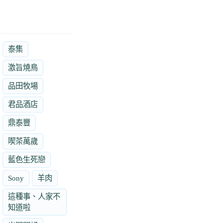
泰集
激旨燒鳥
品田牧場
君品酒店
鼎泰豐
喫茶萬歲
藍色生死戀
Sony
羊肉
這種事、人家不
知道啦