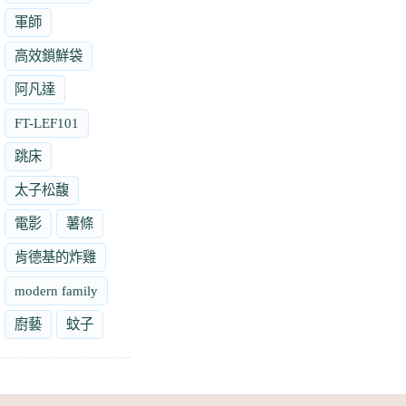
軍師
高效鎖鮮袋
阿凡達
FT-LEF101
跳床
太子松馥
電影
薯條
肯德基的炸雞
modern family
廚藝
蚊子