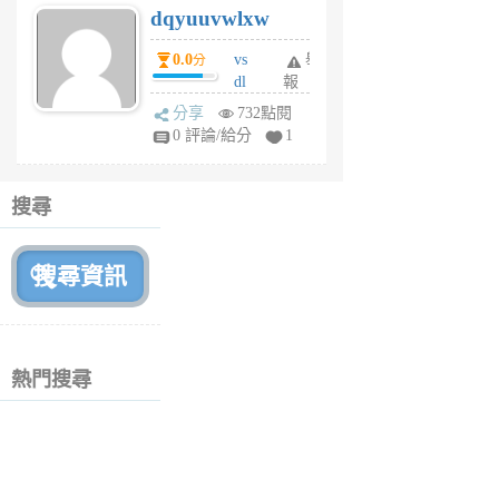
dqyuuvwlxw
6
個
0.0
vs
舉
分
月
dl
報
前
sq
分享
732點閱
fy
0 評論/給分
1
fe
6
個
搜尋
月
前
熱門搜尋