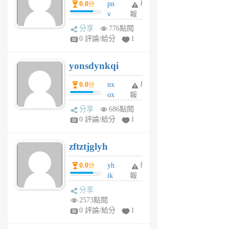
0.0
pn
舉
分
月
v
報
前
wt
分享
776點閱
sv
0 評論/給分
1
jd
j
yonsdynkqi
6
個
0.0
nx
舉
分
月
ox
報
前
rh
分享
686點閱
pe
0 評論/給分
1
er
6
zftztjglyh
個
月
0.0
yh
舉
分
前
ik
報
s
分享
m
2573點閱
tu
0 評論/給分
1
m
s