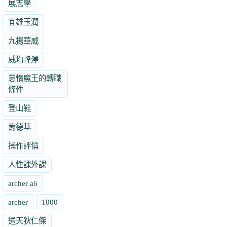
展志學
宜雄玉潤
九揚華威
威均峰澤
怠惰魔王的轉職
條件
登山鞋
肯德基
操作評價
人性課外課
archer a6
archer
1000
通天狄仁傑