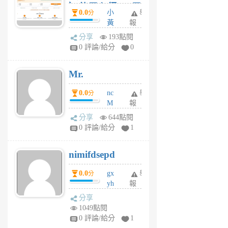
）使用心得 — 民
0.0
小
舉
分
間貸款比較平台
黃
報
體驗
蜂
分享
193點閱
1
0 評論/給分
0
個
月
Mr.
前
0.0
nc
舉
分
M
報
U
分享
644點閱
F
0 評論/給分
1
C
M
nimifdsepd
U
5
0.0
gx
舉
分
個
yh
報
月
dq
前
分享
vo
1049點閱
jl
0 評論/給分
1
6