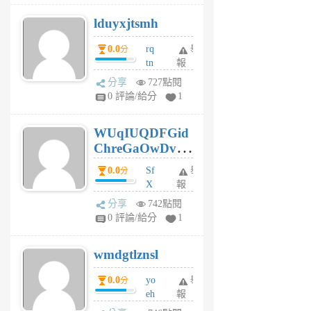
個
lduyxjtsmh
月
前
0.0
rq
舉
分
tn
報
jt
分享
727點閱
gl
0 評論/給分
1
gy
6
WUqIUQDFGid
個
ChreGaOwDv
月
前
dY
0.0
Sf
舉
分
X
報
Pe
分享
742點閱
Jc
0 評論/給分
1
cf
v
wmdgtlznsl
R
P
0.0
yo
舉
分
m
eh
報
v
ld
A