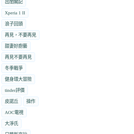
出閨閣記
Xperia 1 II
浪子回頭
再見，不要再見
甜妻好廚藝
再見不要再見
冬季戰爭
健身環大冒險
tinder評價
皮諾丘
操作
AOC電視
大淨氏