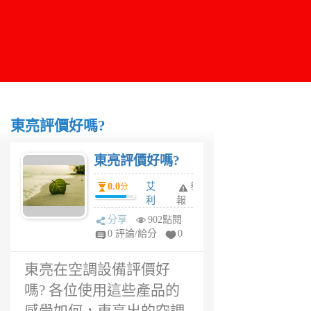
東亮評價好嗎?
東亮評價好嗎?
0.0
艾
舉
分
利
報
5
分享
902點閱
年
0 評論/給分
0
前
東亮在空調設備評價好
嗎? 各位使用這些產品的