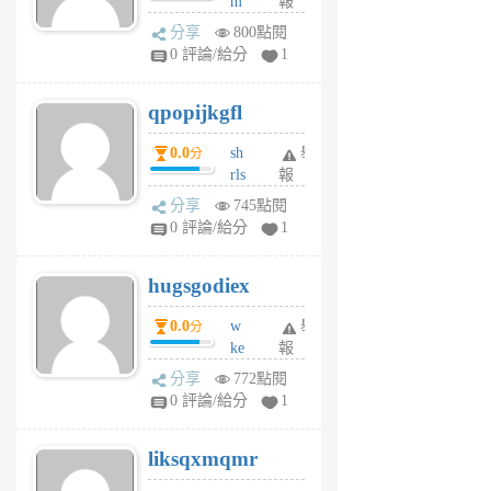
m
報
前
w
分享
800點閱
rs
0 評論/給分
1
uy
j
qpopijkgfl
6
個
0.0
sh
舉
分
月
rls
報
前
k
分享
745點閱
m
0 評論/給分
1
zt
g
hugsgodiex
6
個
0.0
w
舉
分
月
ke
報
前
rv
分享
772點閱
pj
0 評論/給分
1
qf
r
liksqxmqmr
6
個