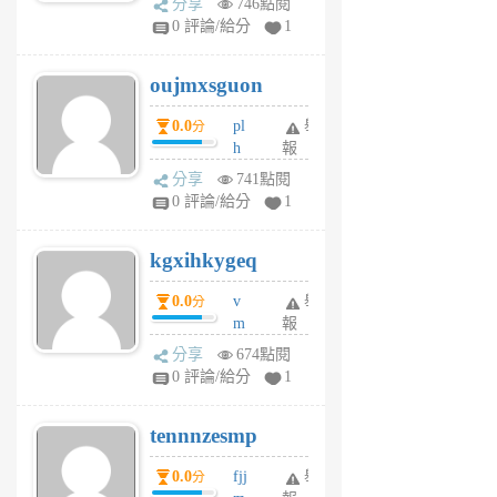
分享
746點閱
gy
V
0 評論/給分
1
ik
G
6
6
oujmxsguon
個
個
月
月
0.0
pl
舉
分
前
前
h
報
wi
分享
741點閱
w
0 評論/給分
1
sh
uq
kgxihkygeq
6
個
0.0
v
舉
分
月
m
報
前
sg
分享
674點閱
sr
0 評論/給分
1
vg
pn
tennnzesmp
6
個
0.0
fjj
舉
分
月