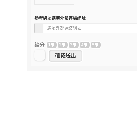
參考網址
選填外部連結網址
給分
1
2
3
4
5