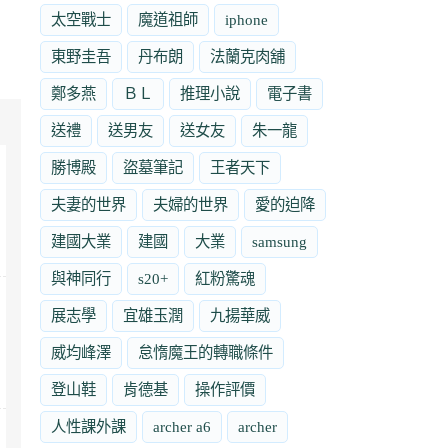
太空戰士
魔道祖師
iphone
東野圭吾
丹布朗
法蘭克肉舖
鄭多燕
ＢＬ
推理小說
電子書
送禮
送男友
送女友
朱一龍
勝博殿
盜墓筆記
王者天下
夫妻的世界
夫婦的世界
愛的迫降
建國大業
建國
大業
samsung
與神同行
s20+
紅粉驚魂
展志學
宜雄玉潤
九揚華威
威均峰澤
怠惰魔王的轉職條件
登山鞋
肯德基
操作評價
人性課外課
archer a6
archer