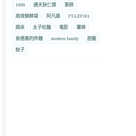
1000
通天狄仁傑
軍師
高效鎖鮮袋
阿凡達
FT-LEF101
跳床
太子松馥
電影
薯條
肯德基的炸雞
modern family
廚藝
蚊子