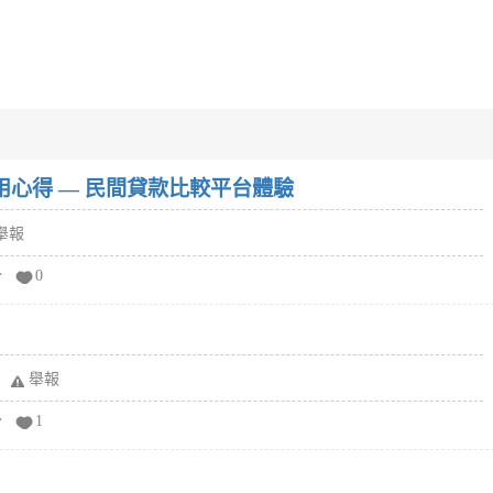
w）使用心得 — 民間貸款比較平台體驗
舉報
分
0
舉報
分
1