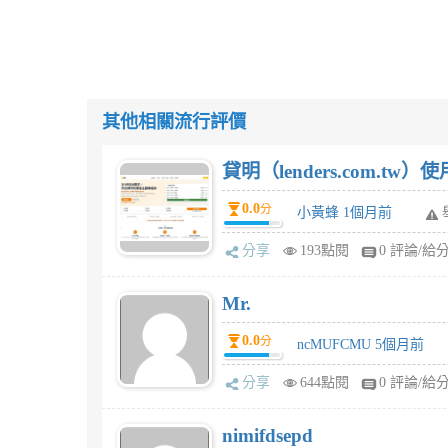
其他相關流行評價
貸明（lenders.com.t
0.0
分
小黃蜂 1個月前
分享
193點閱
0 評論/給
Mr.
0.0
分
ncMUFCMU 5個月前
分享
644點閱
0 評論/給
nimifdsepd