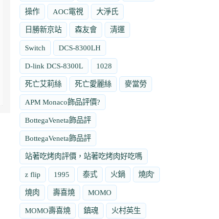
操作
AOC電視
大淨氏
日勝新京站
森友會
清運
Switch
DCS-8300LH
D-link DCS-8300L
1028
死亡艾莉絲
死亡愛麗絲
麥當勞
APM Monaco飾品評價?
BottegaVeneta飾品評
BottegaVeneta飾品評
站著吃烤肉評價，站著吃烤肉好吃嗎
z flip
1995
泰式
火鍋
燒肉'
燒肉
壽喜燒
MOMO
MOMO壽喜燒
鎮魂
火村英生