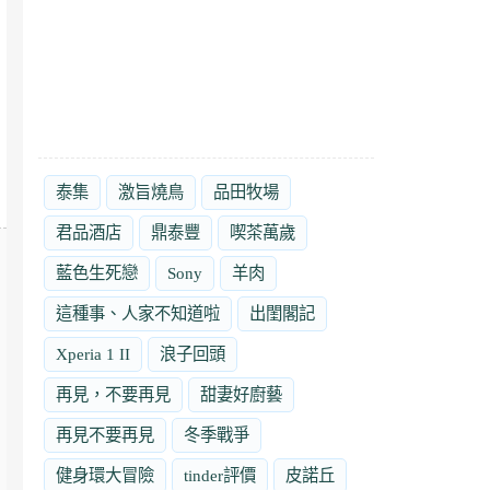
泰集
激旨燒鳥
品田牧場
君品酒店
鼎泰豐
喫茶萬歲
藍色生死戀
Sony
羊肉
這種事、人家不知道啦
出閨閣記
Xperia 1 II
浪子回頭
再見，不要再見
甜妻好廚藝
再見不要再見
冬季戰爭
健身環大冒險
tinder評價
皮諾丘