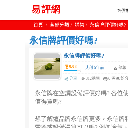
評價推
首頁
全部分類
購物
永信牌評價好嗎?
永信牌評價好嗎?
永信牌評價好嗎?
0.0
分
艾利 5年前
舉報
分享
812點閱
0 評論/給
永信牌在空調設備評價好嗎? 各位
值得買嗎?
想了解這品牌永信牌更多，永信牌特
電器或設備還算可以嗎? 例如冷氣