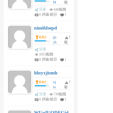
M
報
U
分享
646點閱
F
0 評論/給分
1
C
M
nimifdsepd
U
5
0.0
gx
舉
分
個
yh
報
月
dq
前
分享
vo
1053點閱
jl
0 評論/給分
1
6
個
lduyxjtsmh
月
前
0.0
rq
舉
分
tn
報
jt
分享
739點閱
gl
0 評論/給分
1
gy
6
WUqIUQDFGid
個