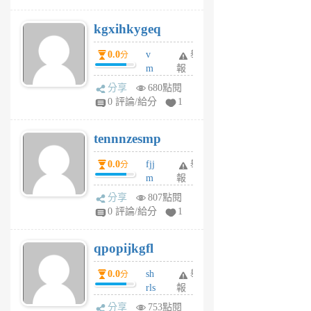
sh
uq
kgxihkygeq
6
個
0.0
v
舉
分
月
m
報
前
sg
分享
680點閱
sr
0 評論/給分
1
vg
pn
tennnzesmp
6
個
0.0
fjj
舉
分
月
m
報
前
w
分享
807點閱
rs
0 評論/給分
1
uy
j
qpopijkgfl
6
個
0.0
sh
舉
分
月
rls
報
前
k
分享
753點閱