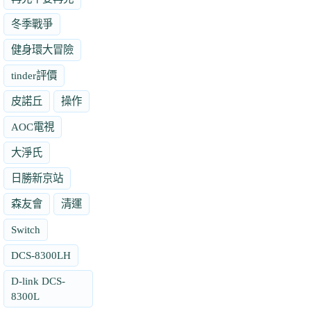
冬季戰爭
健身環大冒險
tinder評價
皮諾丘
操作
AOC電視
大淨氏
日勝新京站
森友會
清運
Switch
DCS-8300LH
D-link DCS-
8300L