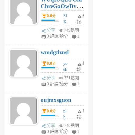
ChreGaOwDv
月
前
dY
0.0
Sf
舉
分
X
報
Pe
分享
749點閱
Jc
0 評論/給分
1
cf
v
wmdgtlznsl
R
P
0.0
yo
舉
分
m
eh
報
v
ld
A
分享
751點閱
gy
V
0 評論/給分
1
ik
G
6
6
oujmxsguon
個
個
月
月
0.0
pl
舉
分
前
前
h
報
wi
分享
746點閱
w
0 評論/給分
1