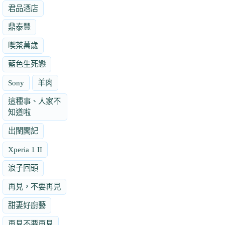
君品酒店
鼎泰豐
喫茶萬歲
藍色生死戀
Sony
羊肉
這種事、人家不
知道啦
出閨閣記
Xperia 1 II
浪子回頭
再見，不要再見
甜妻好廚藝
再見不要再見