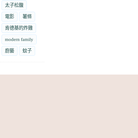
太子松馥
電影
薯條
肯德基的炸雞
modern family
廚藝
蚊子