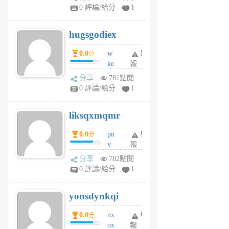
m
0 評論/給分
1
zt
g
hugsgodiex
6
個
0.0
w
舉
分
月
ke
報
前
rv
分享
781點閱
pj
0 評論/給分
1
qf
r
liksqxmqmr
6
個
0.0
pn
舉
分
月
v
報
前
wt
分享
782點閱
sv
0 評論/給分
1
jd
j
yonsdynkqi
6
個
0.0
nx
舉
分
月
ox
報
前