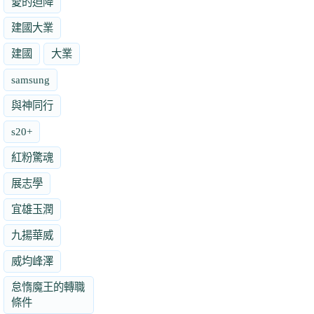
愛的迫降
建國大業
建國
大業
samsung
與神同行
s20+
紅粉驚魂
展志學
宜雄玉潤
九揚華威
威均峰澤
怠惰魔王的轉職
條件