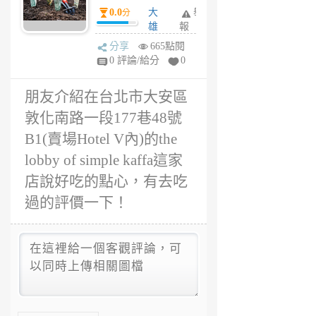
路一段177巷48
0.0
大
舉
分
號B1(賣場Hotel
雄
報
V內)的the lobby
4
分享
665點閱
of simple kaffa這
年
0 評論/給分
0
家店說好吃的點
前
心，有去吃過的
朋友介紹在台北市大安區
評價一下！
敦化南路一段177巷48號
B1(賣場Hotel V內)的the
lobby of simple kaffa這家
店說好吃的點心，有去吃
過的評價一下！