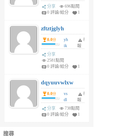
rh
分享
696點閱
pe
0 評論/給分
1
er
6
zftztjglyh
個
月
0.0
yh
舉
分
前
ik
報
s
分享
m
2581點閱
tu
0 評論/給分
1
m
s
dqyuuvwlxw
6
個
0.0
vs
舉
分
月
dl
報
前
sq
分享
738點閱
fy
0 評論/給分
1
fe
6
個
搜尋