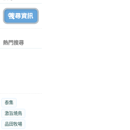
月
前
熱門搜尋
泰集
激旨燒鳥
品田牧場