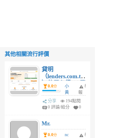
其他相關流行評價
貸明
（lenders.com.tw
）使用心得 — 民
0.0
小
舉
分
間貸款比較平台
黃
報
體驗
蜂
分享
194點閱
1
0 評論/給分
0
個
月
Mr.
前
0.0
nc
舉
分