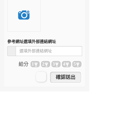
參考網址
選填外部連結網址
給分
1
2
3
4
5