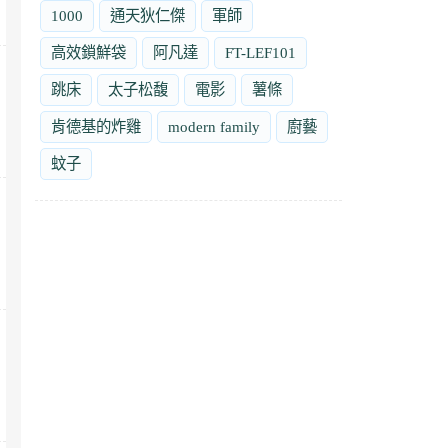
1000
通天狄仁傑
軍師
高效鎖鮮袋
阿凡達
FT-LEF101
跳床
太子松馥
電影
薯條
肯德基的炸雞
modern family
廚藝
蚊子