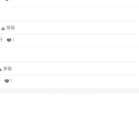
舉報
分
1
舉報
分
1