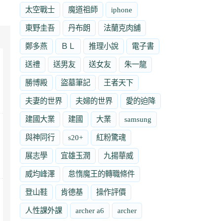
太空戰士
魔道祖師
iphone
東野圭吾
丹布朗
法蘭克肉舖
鄭多燕
ＢＬ
推理小說
電子書
送禮
送男友
送女友
朱一龍
勝博殿
盜墓筆記
王者天下
夫妻的世界
夫婦的世界
愛的迫降
建國大業
建國
大業
samsung
與神同行
s20+
紅粉驚魂
展志學
宜雄玉潤
九揚華威
威均峰澤
怠惰魔王的轉職條件
登山鞋
肯德基
操作評價
人性課外課
archer a6
archer