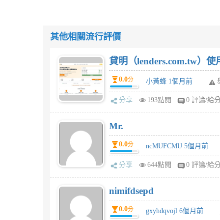
其他相關流行評價
貸明（lenders.com.t
0.0
分
小黃蜂 1個月前
分享
193點閱
0 評論/給
Mr.
0.0
分
ncMUFCMU 5個月前
分享
644點閱
0 評論/給
nimifdsepd
0.0
分
gxyhdqvojl 6個月前