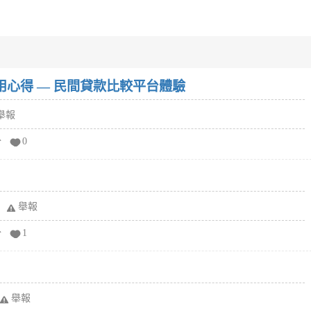
w）使用心得 — 民間貸款比較平台體驗
舉報
分
0
舉報
分
1
舉報