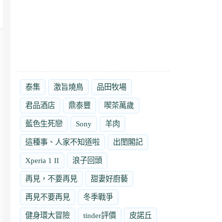
泰集
激旨燒鳥
品田牧場
君品酒店
鼎泰豐
喫茶萬歲
藍色生死戀
Sony
羊肉
這種事、人家不知道啦
出閨閣記
Xperia 1 II
浪子回頭
再見，不要再見
甜妻好廚藝
再見不要再見
冬季戰爭
健身環大冒險
tinder評價
皮諾丘