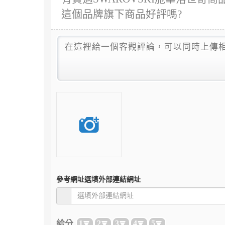
這個品牌旗下商品好評嗎?
參考網址
選填外部連結網址
給分
1
2
3
4
5