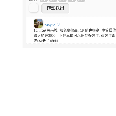
paoyue168
13. 以品牌來說, 知名度很高, CP 值也很高, 中等價
環大約在3000上下但耳環可以保存好幾年, 這幾
評: 5.0分
在6年前