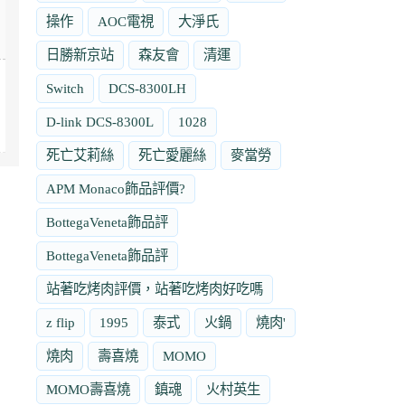
操作
AOC電視
大淨氏
日勝新京站
森友會
清運
Switch
DCS-8300LH
D-link DCS-8300L
1028
死亡艾莉絲
死亡愛麗絲
麥當勞
APM Monaco飾品評價?
BottegaVeneta飾品評
BottegaVeneta飾品評
站著吃烤肉評價，站著吃烤肉好吃嗎
z flip
1995
泰式
火鍋
燒肉'
燒肉
壽喜燒
MOMO
MOMO壽喜燒
鎮魂
火村英生