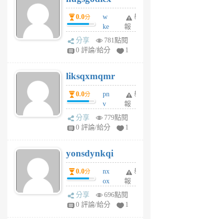
個
0.0
w
舉
分
月
ke
報
前
rv
分享
781點閱
pj
0 評論/給分
1
qf
r
liksqxmqmr
6
個
0.0
pn
舉
分
月
v
報
前
wt
分享
779點閱
sv
0 評論/給分
1
jd
j
yonsdynkqi
6
個
0.0
nx
舉
分
月
ox
報
前
rh
分享
696點閱
pe
0 評論/給分
1
er