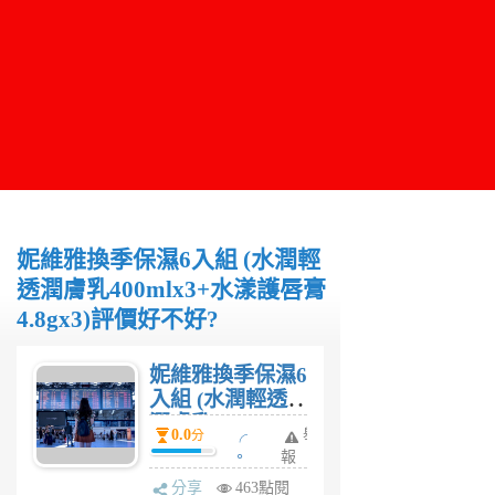
妮維雅換季保濕6入組 (水潤輕
透潤膚乳400mlx3+水漾護唇膏
4.8gx3)評價好不好?
妮維雅換季保濕6
入組 (水潤輕透
潤膚乳
0.0
╭
舉
分
400mlx3+水漾護
。
報
唇膏4.8gx3)評價
小
分享
463點閱