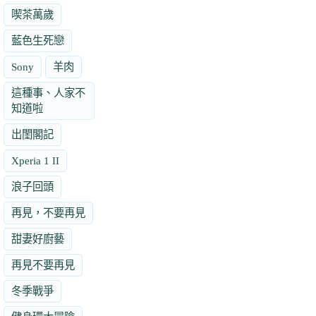
喫茶萬歲
藍色生死戀
Sony
羊肉
這種事、人家不
知道啦
出閨閣記
Xperia 1 II
浪子回頭
再見，不要再見
甜妻好廚藝
再見不要再見
冬季戰爭