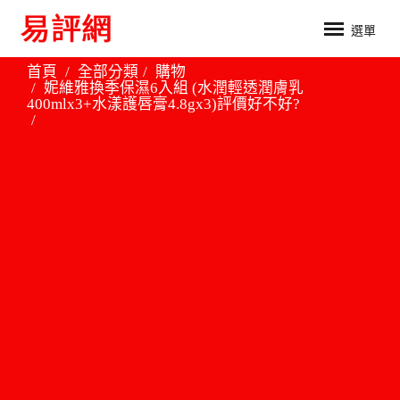
選單
首頁
全部分類
購物
妮維雅換季保濕6入組 (水潤輕透潤膚乳
400mlx3+水漾護唇膏4.8gx3)評價好不好?