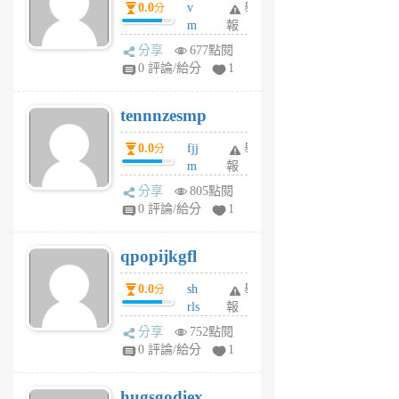
0.0
v
舉
分
月
m
報
前
sg
分享
677點閱
sr
0 評論/給分
1
vg
pn
tennnzesmp
6
個
0.0
fjj
舉
分
月
m
報
前
w
分享
805點閱
rs
0 評論/給分
1
uy
j
qpopijkgfl
6
個
0.0
sh
舉
分
月
rls
報
前
k
分享
752點閱
m
0 評論/給分
1
zt
g
hugsgodiex
6