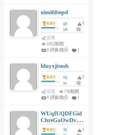
M
nimifdsepd
U
5
0.0
gx
舉
分
個
yh
報
月
dq
前
分享
vo
1052點閱
jl
0 評論/給分
1
6
個
lduyxjtsmh
月
前
0.0
rq
舉
分
tn
報
jt
分享
736點閱
gl
0 評論/給分
1
gy
6
WUqIUQDFGid
個
ChreGaOwDv
月
前
dY
0.0
Sf
舉
分