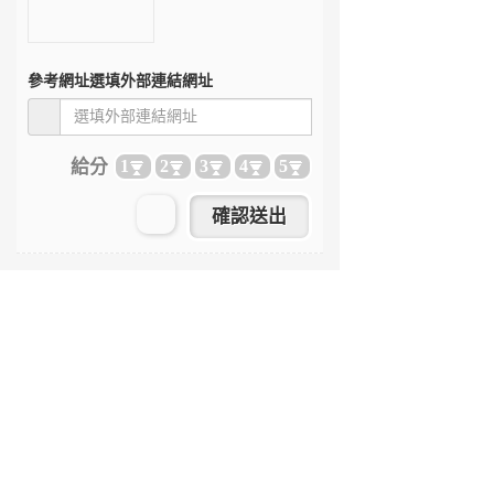
參考網址
選填外部連結網址
給分
1
2
3
4
5