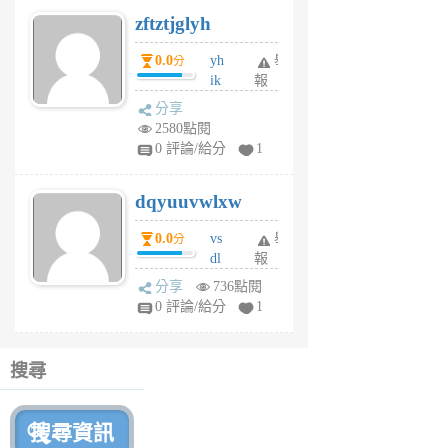
6
zftztjglyh
個
月
0.0
yh
舉
分
前
ik
報
s
分享
m
2580點閱
tu
0 評論/給分
1
m
s
dqyuuvwlxw
6
個
0.0
vs
舉
分
月
dl
報
前
sq
分享
736點閱
fy
0 評論/給分
1
fe
6
個
搜尋
月
前