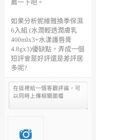
薦一下吧。
如果分析妮維雅換季保濕
6入組 (水潤輕透潤膚乳
400mlx3+水漾護唇膏
4.8gx3)優缺點，弄成一個
短評會是好評還是差評居
多呢?