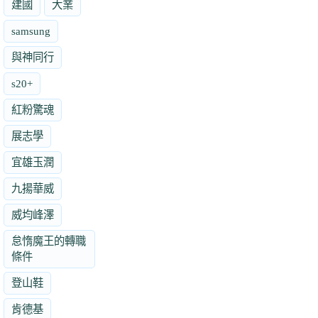
建國
大業
samsung
與神同行
s20+
紅粉驚魂
展志學
宜雄玉潤
九揚華威
威均峰澤
怠惰魔王的轉職
條件
登山鞋
肯德基