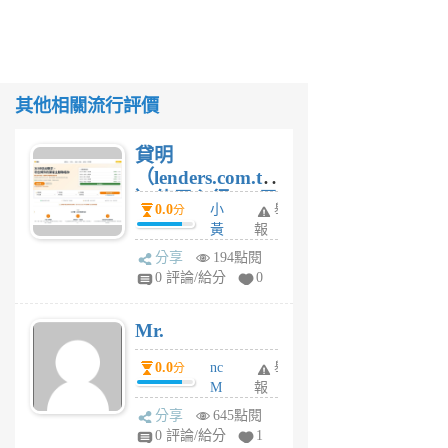
其他相關流行評價
貸明
（lenders.com.tw
）使用心得 — 民
0.0
小
舉
分
間貸款比較平台
黃
報
體驗
蜂
分享
194點閱
1
0 評論/給分
0
個
月
Mr.
前
0.0
nc
舉
分
M
報
U
分享
645點閱
F
0 評論/給分
1
C