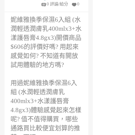
好不好?
潔
0 評論/給分
0
。
╯
妮維雅換季保濕6入組 (水
2
年
潤輕透潤膚乳400mlx3+水
前
漾護唇膏4.8gx3)開價商品
$606的評價好嗎? 用起來
感覺如何? 不知道有開放
試用體驗的地方嗎?
用過妮維雅換季保濕6入
組 (水潤輕透潤膚乳
400mlx3+水漾護唇膏
4.8gx3)體驗感覺起來怎樣
呢? 值不值得購買，哪些
通路買比較便宜划算的推