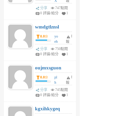
X
報
Pe
分享
747點閱
Jc
0 評論/給分
1
cf
v
wmdgtlznsl
R
P
0.0
yo
舉
分
m
eh
報
v
ld
A
分享
750點閱
gy
V
0 評論/給分
1
ik
G
6
6
oujmxsguon
個
個
月
月
0.0
pl
舉
分
前
前
h
報
wi
分享
745點閱
w
0 評論/給分
1
sh
uq
kgxihkygeq
6
個