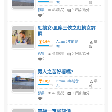
布
報
影集
464點閱
0 評論/給分
0
紅拂女/風塵三俠之紅拂女評
價
0.0
Adam 2年前發
舉
分
布
報
影集
455點閱
0 評論/給分
0
男人之苦好看嗎?
0.0
Emma 2年前發
舉
分
布
報
影集
476點閱
0 評論/給分
0
幸福一定強評價