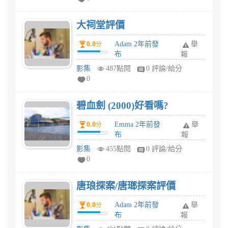
大祠堂評價
0.0
Adam 2年前發
舉
分
布
報
影集
487點閱
0 評論/給分
0
碧血劍 (2000)好看嗎?
0.0
Emma 2年前發
舉
分
布
報
影集
455點閱
0 評論/給分
0
唐琅探案/唐瑯探案評價
0.0
Adam 2年前發
舉
分
布
報