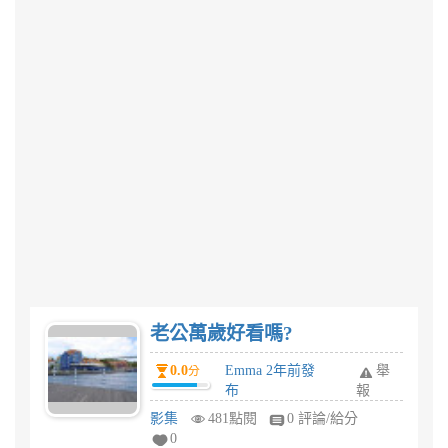
老公萬歲好看嗎?
0.0
Emma 2年前發
舉
分
布
報
影集
481點閱
0 評論/給分
0