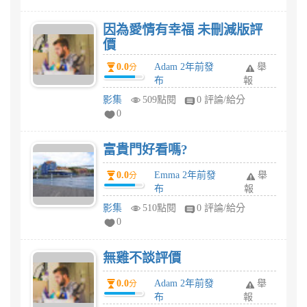
因為愛情有幸福 未刪減版評
價
0.0
Adam 2年前發
舉
分
布
報
影集
509點閱
0 評論/給分
0
富貴門好看嗎?
0.0
Emma 2年前發
舉
分
布
報
影集
510點閱
0 評論/給分
0
無雞不談評價
0.0
Adam 2年前發
舉
分
布
報