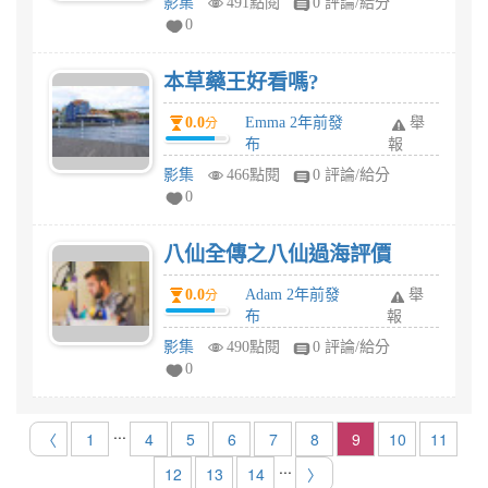
影集
491點閱
0 評論/給分
0
本草藥王好看嗎?
0.0
Emma 2年前發
舉
分
布
報
影集
466點閱
0 評論/給分
0
八仙全傳之八仙過海評價
0.0
Adam 2年前發
舉
分
布
報
影集
490點閱
0 評論/給分
0
...
〈
1
4
5
6
7
8
9
10
11
...
12
13
14
〉