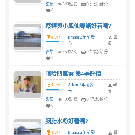
影集
549點閱
0 評論/給分
0
蔡鍔與小鳳仙粵語好看嗎?
0.0
Emma 2年前發
舉
分
布
報
影集
459點閱
0 評論/給分
0
嘻哈四重奏 第4季評價
0.0
Adam 2年前發
舉
分
布
報
影集
499點閱
0 評論/給分
0
胭脂水粉好看嗎?
0.0
Emma 2年前發
舉
分