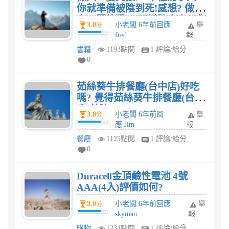
你就準備被陰到死!感想? 做
人，要夠狠!：不懂防小人，你
3.0
小老闆 6年前回應
舉
分
就準備被陰到死!評價?
fred
報
書籍
1193點閱
1 評論/給分
0
茹絲葵牛排餐廳(台中店)好吃
嗎? 覺得茹絲葵牛排餐廳(台中
店)美味?
3.0
小老闆 6年前回
舉
分
應 Jim
報
餐廳
1125點閱
1 評論/給分
0
Duracell金頂鹼性電池 4號
AAA(4入)評價如何?
3.0
小老闆 6年前回應
舉
分
skyman
報
購物
1234點閱
1 評論/給分