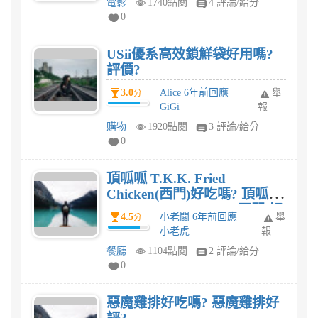
電影
1740點閱
4 評論/給分
0
USii優系高效鎖鮮袋好用嗎?
評價?
3.0
Alice 6年前回應
舉
分
GiGi
報
購物
1920點閱
3 評論/給分
0
頂呱呱 T.K.K. Fried
Chicken(西門)好吃嗎? 頂呱呱
T.K.K. Fried Chicken(西門)好
4.5
小老闆 6年前回應
舉
分
評?
小老虎
報
餐廳
1104點閱
2 評論/給分
0
惡魔雞排好吃嗎? 惡魔雞排好