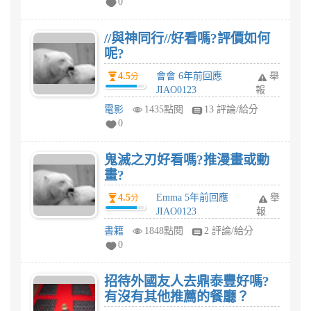
0
//與神同行//好看嗎?評價如何
呢?
4.5
會會 6年前回應
舉
分
JIAO0123
報
電影
1435點閱
13 評論/給分
0
鬼滅之刃好看嗎?推漫畫或動
畫?
4.5
Emma 5年前回應
舉
分
JIAO0123
報
書籍
1848點閱
2 評論/給分
0
招待外國友人去鼎泰豐好嗎?
有沒有其他推薦的餐廳？