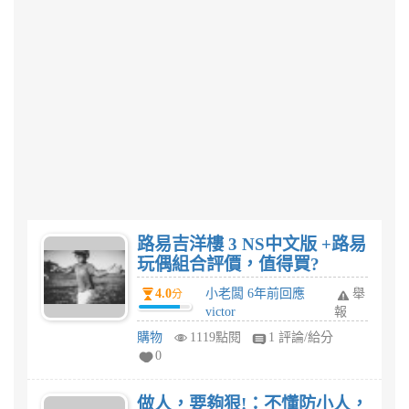
路易吉洋樓 3 NS中文版 +路易
玩偶組合評價，值得買?
4.0
小老闆 6年前回應
舉
分
victor
報
購物
1119點閱
1 評論/給分
0
做人，要夠狠!：不懂防小人，