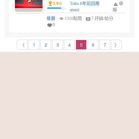
3.9
Toku 6年前回應
舉
分
atsusi
報
餐廳
1316點閱
7 評論/給分
0
〈
1
2
3
4
5
6
7
〉