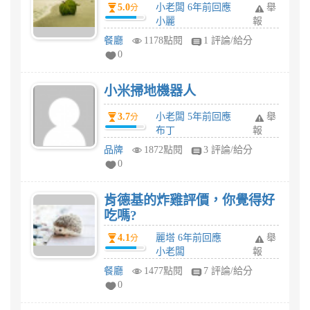
5.0
小老闆 6年前回應
舉
分
小麗
報
餐廳
1178點閱
1 評論/給分
0
小米掃地機器人
3.7
小老闆 5年前回應
舉
分
布丁
報
品牌
1872點閱
3 評論/給分
0
肯德基的炸雞評價，你覺得好
吃嗎?
4.1
麗塔 6年前回應
舉
分
小老闆
報
餐廳
1477點閱
7 評論/給分
0