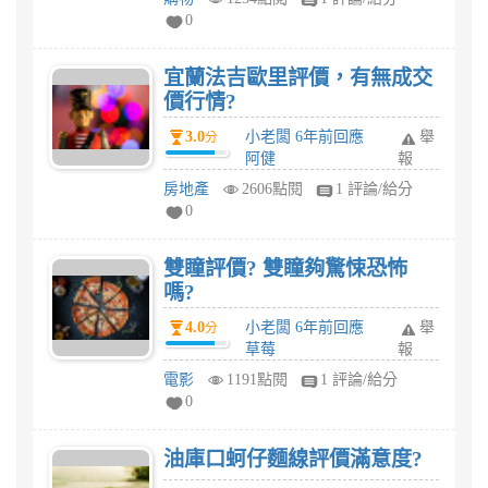
0
宜蘭法吉歐里評價，有無成交
價行情?
3.0
小老闆 6年前回應
舉
分
阿健
報
房地產
2606點閱
1 評論/給分
0
雙瞳評價? 雙瞳夠驚悚恐怖
嗎?
4.0
小老闆 6年前回應
舉
分
草莓
報
電影
1191點閱
1 評論/給分
0
油庫口蚵仔麵線評價滿意度?