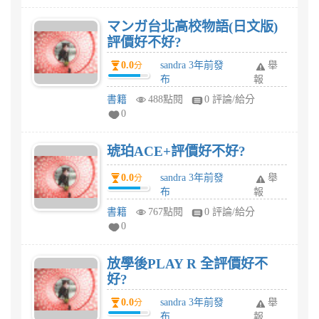
マンガ台北高校物語(日文版)
評價好不好?
0.0
sandra 3年前發
舉
分
布
報
書籍
488點閱
0 評論/給分
0
琥珀ACE+評價好不好?
0.0
sandra 3年前發
舉
分
布
報
書籍
767點閱
0 評論/給分
0
放學後PLAY R 全評價好不
好?
0.0
sandra 3年前發
舉
分
布
報