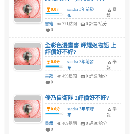
0.0
sandra 3年前發
舉
分
布
報
書籍
771點閱
0 評論/給分
0
全彩色漫畫書 輝耀姬物語 上
評價好不好?
0.0
sandra 3年前發
舉
分
布
報
書籍
499點閱
0 評論/給分
0
俺乃自衛隊 2評價好不好?
0.0
sandra 3年前發
舉
分
布
報
書籍
409點閱
0 評論/給分
0