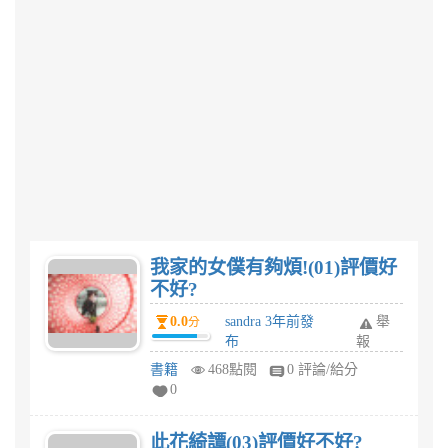
我家的女僕有夠煩!(01)評價好
不好?
0.0
sandra 3年前發
舉
分
布
報
書籍
468點閱
0 評論/給分
0
此花綺譚(03)評價好不好?