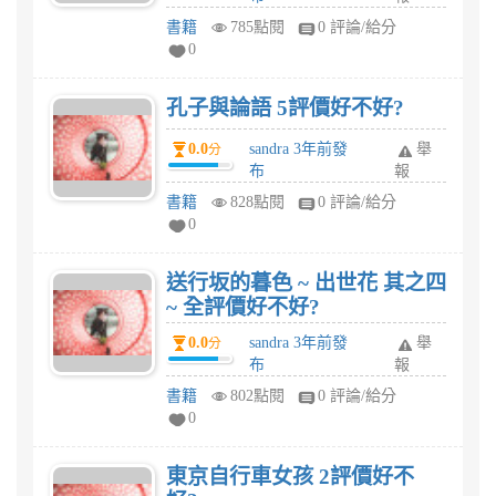
書籍
785點閱
0 評論/給分
0
孔子與論語 5評價好不好?
0.0
sandra 3年前發
舉
分
布
報
書籍
828點閱
0 評論/給分
0
送行坂的暮色 ~ 出世花 其之四
~ 全評價好不好?
0.0
sandra 3年前發
舉
分
布
報
書籍
802點閱
0 評論/給分
0
東京自行車女孩 2評價好不