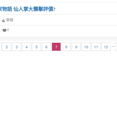
家物語 仙人掌大襲擊評價?
舉報
0
...
2
3
4
5
6
7
8
9
10
11
12