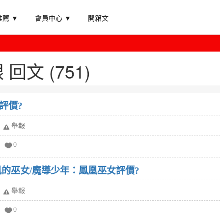
薦 ▼
會員中心 ▼
開箱文
回文 (751)
評價?
舉報
0
凰的巫女/魔導少年：鳳凰巫女評價?
舉報
0