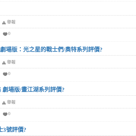
舉報
0
 劇場版：光之星的戰士們/奧特系列評價?
舉報
0
 劇場版/畫江湖系列評價?
舉報
0
士3號評價?