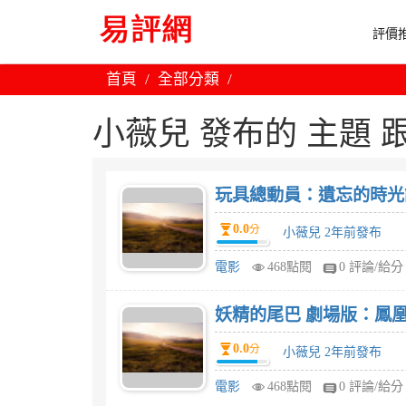
評價推
首頁
全部分類
小薇兒 發布的 主題 跟 
玩具總動員：遺忘的時光
0.0
分
小薇兒 2年前發布
電影
468點閱
0 評論/給分
妖精的尾巴 劇場版：鳳
0.0
分
小薇兒 2年前發布
電影
468點閱
0 評論/給分