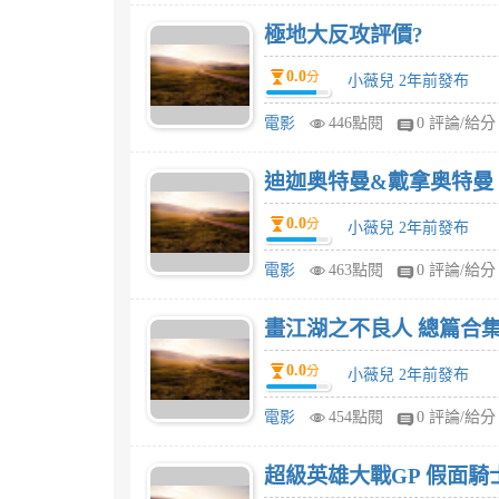
極地大反攻評價?
0.0
分
小薇兒 2年前發布
電影
446點閱
0 評論/給分
迪迦奥特曼&戴拿奥特曼
0.0
分
小薇兒 2年前發布
電影
463點閱
0 評論/給分
畫江湖之不良人 總篇合集
0.0
分
小薇兒 2年前發布
電影
454點閱
0 評論/給分
超級英雄大戰GP 假面騎