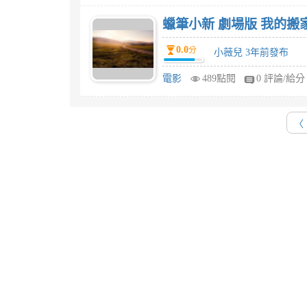
蠟筆小新 劇場版 我的搬
0.0
分
小薇兒 3年前發布
電影
489點閱
0 評論/給分
〈