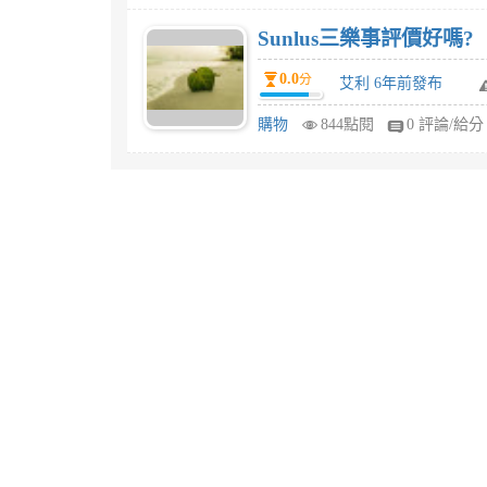
Sunlus三樂事評價好嗎?
0.0
分
艾利 6年前發布
購物
844點閱
0 評論/給分