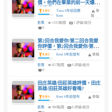
價，他們在畢業的前一天爆炸
好看嗎?
3.0
Tiara 6年前回應
舉
分
Kent
報
影集
1105點閱
1 評論/給分
0
第2回合我愛你/第二回合我愛
你評價，第2回合我愛你/第二
回合我愛你好看嗎?
0.0
Kent 6年前發布
舉報
分
影集
857點閱
0 評論/給分
0
田庄英雄/田莊英雄評價，田庄
英雄/田莊英雄好看嗎?
0.0
Kent 6年前發布
舉報
分
影集
980點閱
0 評論/給分