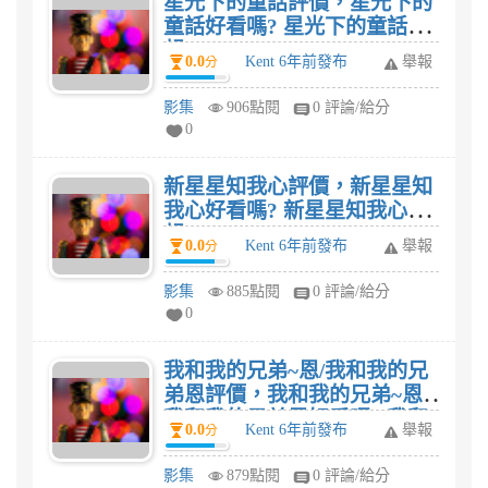
星光下的童話評價，星光下的
童話好看嗎? 星光下的童話感
想?
0.0
Kent 6年前發布
舉報
分
影集
906點閱
0 評論/給分
0
新星星知我心評價，新星星知
我心好看嗎? 新星星知我心感
想?
0.0
Kent 6年前發布
舉報
分
影集
885點閱
0 評論/給分
0
我和我的兄弟~恩/我和我的兄
弟恩評價，我和我的兄弟~恩/
我和我的兄弟恩好看嗎? 我和
0.0
Kent 6年前發布
舉報
分
我的兄弟~恩/我和我的兄弟恩
感想?
影集
879點閱
0 評論/給分