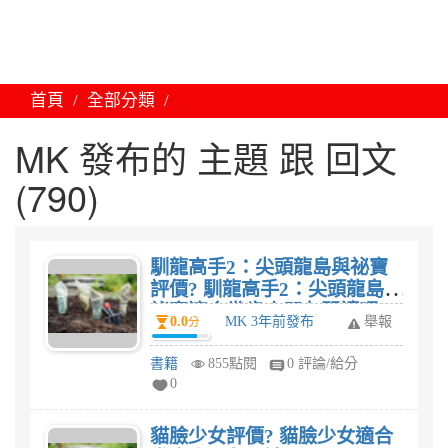
首頁
全部分類
MK 發布的 主題 跟 回文
(790)
馴龍高手2：尖頭龍島與祕寶
評價? 馴龍高手2：尖頭龍島與
祕寶適合幾歲小朋友閱讀呢?
0.0
MK 3年前發布
舉報
分
書籍
855點閱
0 評論/給分
0
貓臉少女評價? 貓臉少女適合