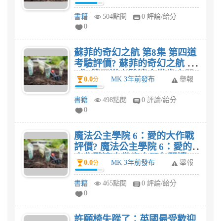
書籍
504點閱
0 評論/給分
0
蘇菲的奇幻之航 第8集 第四道
考驗評價? 蘇菲的奇幻之航 第
8集 第四道考驗適合幾歲小朋
0.0
MK 3年前發布
舉報
分
友閱讀呢?
書籍
498點閱
0 評論/給分
0
魔法公主學院 6：愛的大作戰
評價? 魔法公主學院 6：愛的
大作戰適合幾歲小朋友閱讀
0.0
MK 3年前發布
舉報
分
呢?
書籍
465點閱
0 評論/給分
0
許願椅失蹤了：英國最受歡迎