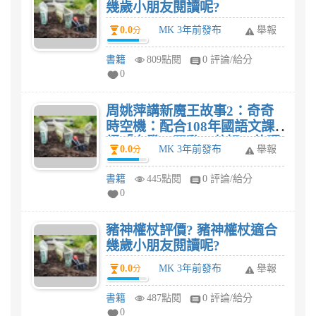
幾歲小朋友閱讀呢?
0.0
MK 3年前發布
舉報
分
書籍
809點閱
0 評論/給分
0
周姚萍講新魔王故事2：奇奇
時空機：配合108年國語文課
綱「自發、互動、共好」的理
0.0
MK 3年前發布
舉報
分
念，設計在情境圖中玩找找看
遊戲，學成語，立竿見影!評
書籍
445點閱
0 評論/給分
價? 周姚萍講新魔王故事2：奇
0
奇時空機：配合108年國語文
課綱「自發、互動、共好」的
豬神權杖評價? 豬神權杖適合
理念，設計在情境圖中玩找找
幾歲小朋友閱讀呢?
看遊戲，學成語，立竿見影!適
合幾歲小朋友閱讀呢?
0.0
MK 3年前發布
舉報
分
書籍
487點閱
0 評論/給分
0