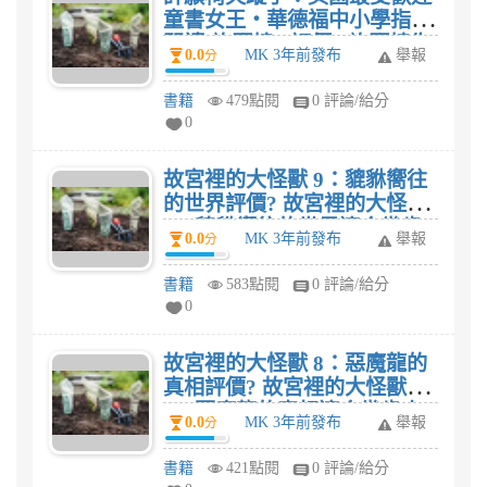
童書女王‧華德福中小學指定
閱讀(許願椅2)評價? 許願椅失
0.0
MK 3年前發布
舉報
分
蹤了：英國最受歡迎童書女
王‧華德福中小學指定閱讀(許
書籍
479點閱
0 評論/給分
願椅2)適合幾歲小朋友閱讀
0
呢?
故宮裡的大怪獸 9：貔貅嚮往
的世界評價? 故宮裡的大怪獸
9：貔貅嚮往的世界適合幾歲
0.0
MK 3年前發布
舉報
分
小朋友閱讀呢?
書籍
583點閱
0 評論/給分
0
故宮裡的大怪獸 8：惡魔龍的
真相評價? 故宮裡的大怪獸
8：惡魔龍的真相適合幾歲小
0.0
MK 3年前發布
舉報
分
朋友閱讀呢?
書籍
421點閱
0 評論/給分