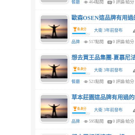
餐廳
464點閱
0 評論/給分
歐森OSEN這品牌有用
0.0
分
大衛 3年前發布
品牌
517點閱
0 評論/給分
想去買王品集團-夏慕尼法
0.0
分
大衛 3年前發布
餐廳
521點閱
0 評論/給分
草本莊園這品牌有用過的
0.0
分
大衛 3年前發布
品牌
595點閱
0 評論/給分