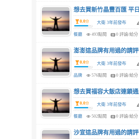
想去買新竹晶豐百匯 平日
0.0
分
大衛 3年前發布
餐廳
493點閱
0 評論/給分
澎澎這品牌有用過的請評
0.0
分
大衛 3年前發布
品牌
576點閱
0 評論/給分
想去買福容大飯店連鎖通用
0.0
分
大衛 3年前發布
餐廳
502點閱
0 評論/給分
沙宣這品牌有用過的請評