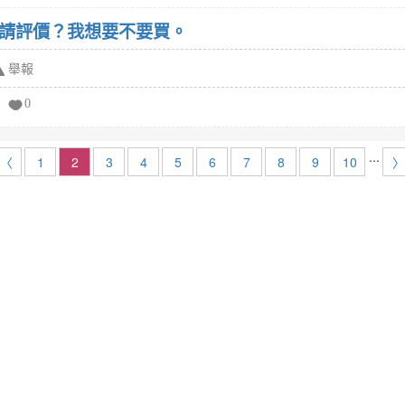
的請評價？我想要不要買。
舉報
0
...
〈
1
2
3
4
5
6
7
8
9
10
〉