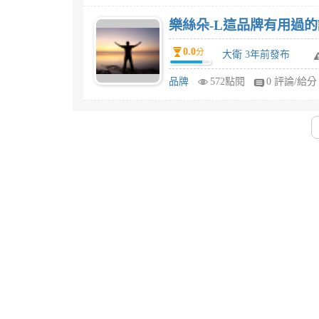
樂絲朵-L這品牌有用過
0.0
分
大衛 3年前發布
品牌
572點閱
0 評論/給分