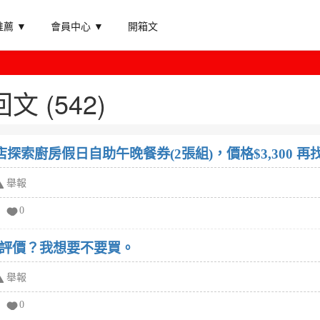
薦 ▼
會員中心 ▼
開箱文
 (542)
店探索廚房假日自助午晚餐券(2張組)，價格$3,300
舉報
0
評價？我想要不要買。
舉報
0