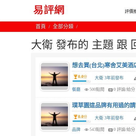
評價推
首頁
全部分類
大衛 發布的 主題 跟 回文
想去買(台北)寒舍艾美酒
0.0
分
大衛 3年前發布
餐廳
500點閱
0 評論/給分
璞草園這品牌有用過的請
0.0
分
大衛 3年前發布
品牌
543點閱
0 評論/給分