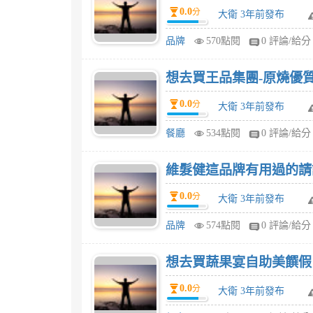
0.0
分
大衛 3年前發布
品牌
570點閱
0 評論/給分
想去買王品集團-原燒優質
0.0
分
大衛 3年前發布
餐廳
534點閱
0 評論/給分
維髮健這品牌有用過的請
0.0
分
大衛 3年前發布
品牌
574點閱
0 評論/給分
想去買蔬果宴自助美饌假日
0.0
分
大衛 3年前發布