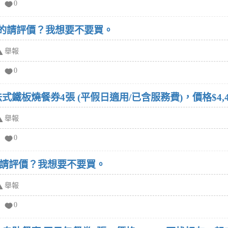
0
過的請評價？我想要不要買。
舉報
0
式鐵板燒餐券4張 (平假日適用/已含服務費)，價格$4,
舉報
0
請評價？我想要不要買。
舉報
0