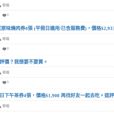
舉報
0
原味燒肉券4張 (平假日適用/已含服務費)，價格$2,9
舉報
0
評價？我想要不要買。
舉報
0
下午茶券4張，價格$1,908 再找好友一起去吃。這
舉報