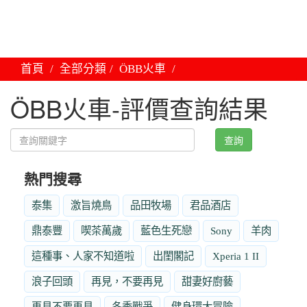
首頁
全部分類
ÖBB火車
ÖBB火車-評價查詢結果
查詢
熱門搜尋
泰集
激旨燒鳥
品田牧場
君品酒店
鼎泰豐
喫茶萬歲
藍色生死戀
Sony
羊肉
這種事、人家不知道啦
出閨閣記
Xperia 1 II
浪子回頭
再見，不要再見
甜妻好廚藝
再見不要再見
冬季戰爭
健身環大冒險