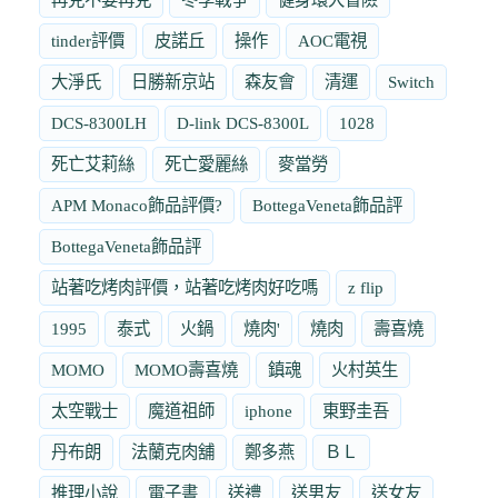
tinder評價
皮諾丘
操作
AOC電視
大淨氏
日勝新京站
森友會
清運
Switch
DCS-8300LH
D-link DCS-8300L
1028
死亡艾莉絲
死亡愛麗絲
麥當勞
APM Monaco飾品評價?
BottegaVeneta飾品評
BottegaVeneta飾品評
站著吃烤肉評價，站著吃烤肉好吃嗎
z flip
1995
泰式
火鍋
燒肉'
燒肉
壽喜燒
MOMO
MOMO壽喜燒
鎮魂
火村英生
太空戰士
魔道祖師
iphone
東野圭吾
丹布朗
法蘭克肉舖
鄭多燕
ＢＬ
推理小說
電子書
送禮
送男友
送女友