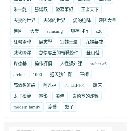
朱一龍
勝博殿
盜墓筆記
王者天下
夫妻的世界
夫婦的世界
愛的迫降
建國大業
建國
大業
samsung
與神同行
s20+
紅粉驚魂
展志學
宜雄玉潤
九揚華威
威均峰澤
怠惰魔王的轉職條件
登山鞋
肯德基
操作評價
人性課外課
archer a6
archer
1000
通天狄仁傑
軍師
高效鎖鮮袋
阿凡達
FT-LEF101
跳床
太子松馥
電影
薯條
肯德基的炸雞
modern family
廚藝
蚊子