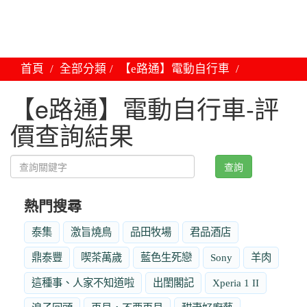
首頁
全部分類
【e路通】電動自行車
【e路通】電動自行車-評
價查詢結果
查詢
熱門搜尋
泰集
激旨燒鳥
品田牧場
君品酒店
鼎泰豐
喫茶萬歲
藍色生死戀
Sony
羊肉
這種事、人家不知道啦
出閨閣記
Xperia 1 II