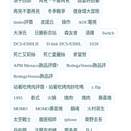
浪子回頭
再見，不要再見
甜妻好廚藝
再見不要再見
冬季戰爭
健身環大冒險
tinder評價
皮諾丘
操作
AOC電視
大淨氏
日勝新京站
森友會
清運
Switch
DCS-8300LH
D-link DCS-8300L
1028
死亡艾莉絲
死亡愛麗絲
麥當勞
APM Monaco飾品評價?
BottegaVeneta飾品評
BottegaVeneta飾品評
站著吃烤肉評價，站著吃烤肉好吃嗎
z flip
1995
泰式
火鍋
燒肉'
燒肉
壽喜燒
MOMO
MOMO壽喜燒
鎮魂
火村英生
太空戰士
魔道祖師
iphone
東野圭吾
丹布朗
法蘭克肉舖
鄭多燕
ＢＬ