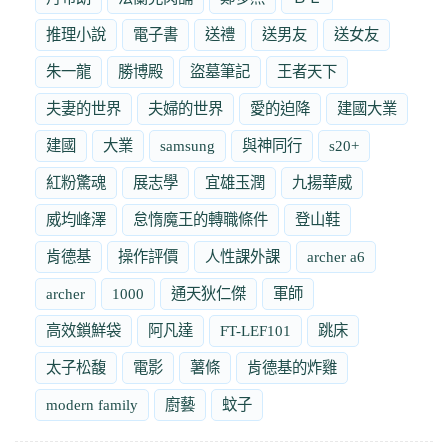
推理小說
電子書
送禮
送男友
送女友
朱一龍
勝博殿
盜墓筆記
王者天下
夫妻的世界
夫婦的世界
愛的迫降
建國大業
建國
大業
samsung
與神同行
s20+
紅粉驚魂
展志學
宜雄玉潤
九揚華威
威均峰澤
怠惰魔王的轉職條件
登山鞋
肯德基
操作評價
人性課外課
archer a6
archer
1000
通天狄仁傑
軍師
高效鎖鮮袋
阿凡達
FT-LEF101
跳床
太子松馥
電影
薯條
肯德基的炸雞
modern family
廚藝
蚊子