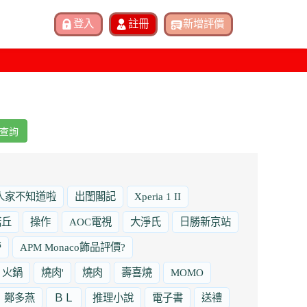
查詢
人家不知道啦
出閨閣記
Xperia 1 II
諾丘
操作
AOC電視
大淨氏
日勝新京站
勞
APM Monaco飾品評價?
火鍋
燒肉'
燒肉
壽喜燒
MOMO
鄭多燕
ＢＬ
推理小說
電子書
送禮