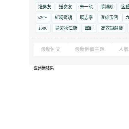
送男友
送女友
朱一龍
勝博殿
盜
s20+
紅粉驚魂
展志學
宜雄玉潤
1000
通天狄仁傑
軍師
高效鎖鮮袋
最新回文
最新評價主題
人氣
查詢無結果