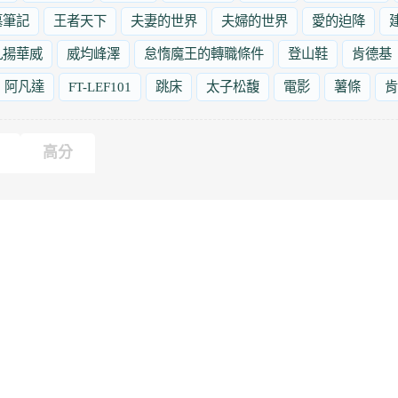
墓筆記
王者天下
夫妻的世界
夫婦的世界
愛的迫降
九揚華威
威均峰澤
怠惰魔王的轉職條件
登山鞋
肯德基
阿凡達
FT-LEF101
跳床
太子松馥
電影
薯條
肯
高分