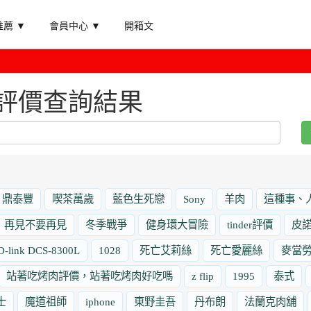
薦 ▼
會員中心 ▼
開箱文
S-評價查詢結果
鼎泰豐
喫茶萬歲
藍色生死戀
Sony
羊肉
這種事、
再見不要再見
冬季戰爭
健身環大冒險
tinder評價
皮
D-link DCS-8300L
1028
死亡艾莉絲
死亡愛麗絲
麥當
站著吃烤肉評價，站著吃烤肉好吃嗎
z flip
1995
泰式
士
魔道祖師
iphone
東野圭吾
丹布朗
法蘭克肉舖