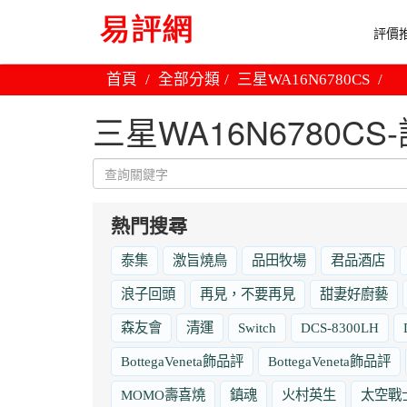
評價推
首頁
全部分類
三星WA16N6780CS
三星WA16N6780C
熱門搜尋
泰集
激旨燒鳥
品田牧場
君品酒店
浪子回頭
再見，不要再見
甜妻好廚藝
森友會
清運
Switch
DCS-8300LH
BottegaVeneta飾品評
BottegaVeneta飾品評
MOMO壽喜燒
鎮魂
火村英生
太空戰