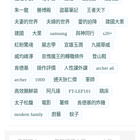
朱一龍
勝博殿
盜墓筆記
王者天下
夫妻的世界
夫婦的世界
愛的迫降
建國大業
建國
大業
samsung
與神同行
s20+
紅粉驚魂
展志學
宜雄玉潤
九揚華威
威均峰澤
怠惰魔王的轉職條件
登山鞋
肯德基
操作評價
人性課外課
archer a6
archer
1000
通天狄仁傑
軍師
高效鎖鮮袋
阿凡達
FT-LEF101
跳床
太子松馥
電影
薯條
肯德基的炸雞
modern family
廚藝
蚊子