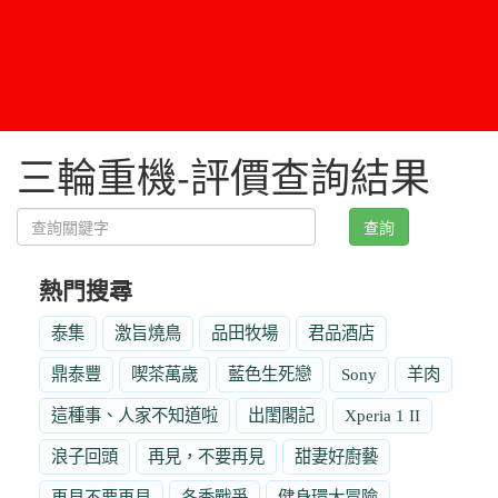
三輪重機-評價查詢結果
查詢
熱門搜尋
泰集
激旨燒鳥
品田牧場
君品酒店
鼎泰豐
喫茶萬歲
藍色生死戀
Sony
羊肉
這種事、人家不知道啦
出閨閣記
Xperia 1 II
浪子回頭
再見，不要再見
甜妻好廚藝
再見不要再見
冬季戰爭
健身環大冒險