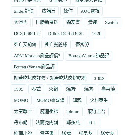
tinder評價
皮諾丘
操作
AOC電視
大淨氏
日勝新京站
森友會
清運
Switch
DCS-8300LH
D-link DCS-8300L
1028
死亡艾莉絲
死亡愛麗絲
麥當勞
APM Monaco飾品評價?
BottegaVeneta飾品評
BottegaVeneta飾品評
站著吃烤肉評價，站著吃烤肉好吃嗎
z flip
1995
泰式
火鍋
燒肉'
燒肉
壽喜燒
MOMO
MOMO壽喜燒
鎮魂
火村英生
太空戰士
魔道祖師
iphone
東野圭吾
丹布朗
法蘭克肉舖
鄭多燕
ＢＬ
推理小說
電子書
送禮
送男友
送女友