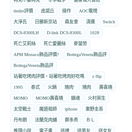
tinder評價
皮諾丘
操作
AOC電視
大淨氏
日勝新京站
森友會
清運
Switch
DCS-8300LH
D-link DCS-8300L
1028
死亡艾莉絲
死亡愛麗絲
麥當勞
APM Monaco飾品評價?
BottegaVeneta飾品評
BottegaVeneta飾品評
站著吃烤肉評價，站著吃烤肉好吃嗎
z flip
1995
泰式
火鍋
燒肉'
燒肉
壽喜燒
MOMO
MOMO壽喜燒
鎮魂
火村英生
太空戰士
魔道祖師
iphone
東野圭吾
丹布朗
法蘭克肉舖
鄭多燕
ＢＬ
推理小說
電子書
送禮
送男友
送女友