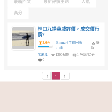
最新回文
最新評價主題
人氣
高分
林口九揚華威評價，成交價行
情?
3.0
Emma 6年前回應
舉
分
小山
報
房地產
1300點閱
1 評論/給分
0
〈
1
〉