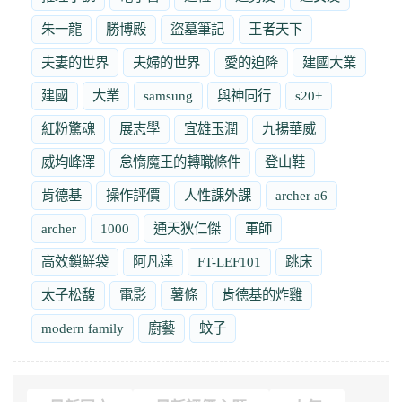
朱一龍
勝博殿
盜墓筆記
王者天下
夫妻的世界
夫婦的世界
愛的迫降
建國大業
建國
大業
samsung
與神同行
s20+
紅粉驚魂
展志學
宜雄玉潤
九揚華威
威均峰澤
怠惰魔王的轉職條件
登山鞋
肯德基
操作評價
人性課外課
archer a6
archer
1000
通天狄仁傑
軍師
高效鎖鮮袋
阿凡達
FT-LEF101
跳床
太子松馥
電影
薯條
肯德基的炸雞
modern family
廚藝
蚊子