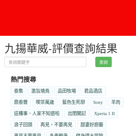
九揚華威-評價查詢結果
查詢
熱門搜尋
泰集
激旨燒鳥
品田牧場
君品酒店
鼎泰豐
喫茶萬歲
藍色生死戀
Sony
羊肉
這種事、人家不知道啦
出閨閣記
Xperia 1 II
浪子回頭
再見，不要再見
甜妻好廚藝
再見不要再見
冬季戰爭
健身環大冒險