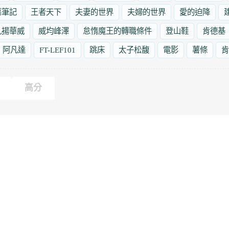
墓筆記
王者天下
夫妻的世界
夫婦的世界
愛的迫降
九揚華威
威均峰澤
怠惰魔王的轉職條件
登山鞋
肯德基
阿凡達
FT-LEF101
跳床
太子松馥
電影
薯條
肯
高分