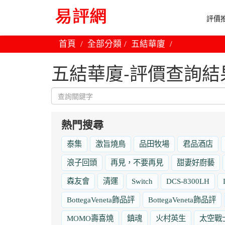
評價推
首頁
全部分類
五結華廈
五結華廈-評價查詢結
熱門搜尋
泰集
激旨燒鳥
品田牧場
君品酒店
浪子回頭
再見，不要再見
甜妻好廚藝
森友會
清運
Switch
DCS-8300LH
BottegaVeneta飾品評
BottegaVeneta飾品評
MOMO壽喜燒
鎮魂
火村英生
太空戰