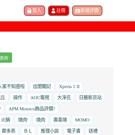
查詢
人家不知道啦
出閨閣記
Xperia 1 II
諾丘
操作
AOC電視
大淨氏
日勝新京站
勞
APM Monaco飾品評價?
火鍋
燒肉'
燒肉
壽喜燒
MOMO
鄭多燕
ＢＬ
推理小說
電子書
送禮