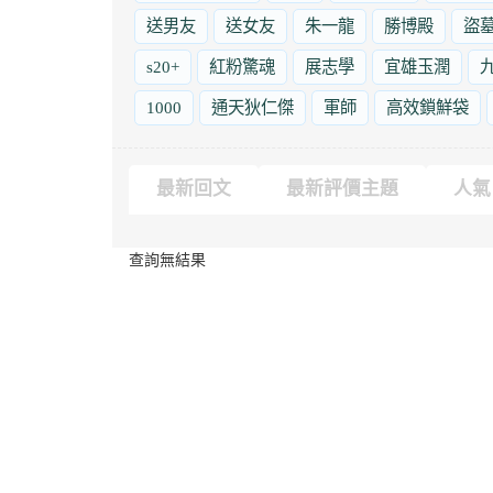
送男友
送女友
朱一龍
勝博殿
盜
s20+
紅粉驚魂
展志學
宜雄玉潤
1000
通天狄仁傑
軍師
高效鎖鮮袋
最新回文
最新評價主題
人氣
查詢無結果