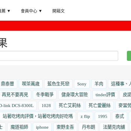
薦 ▼
會員中心 ▼
開箱文
果
鼎泰豐
喫茶萬歲
藍色生死戀
Sony
羊肉
這種事、
再見不要再見
冬季戰爭
健身環大冒險
tinder評價
皮
D-link DCS-8300L
1028
死亡艾莉絲
死亡愛麗絲
麥當
站著吃烤肉評價，站著吃烤肉好吃嗎
z flip
1995
泰式
士
魔道祖師
iphone
東野圭吾
丹布朗
法蘭克肉舖