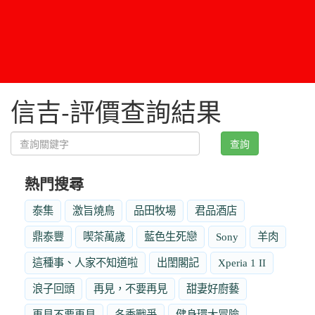
信吉-評價查詢結果
查詢
熱門搜尋
泰集
激旨燒鳥
品田牧場
君品酒店
鼎泰豐
喫茶萬歲
藍色生死戀
Sony
羊肉
這種事、人家不知道啦
出閨閣記
Xperia 1 II
浪子回頭
再見，不要再見
甜妻好廚藝
再見不要再見
冬季戰爭
健身環大冒險