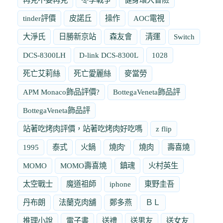
tinder評價
皮諾丘
操作
AOC電視
大淨氏
日勝新京站
森友會
清運
Switch
DCS-8300LH
D-link DCS-8300L
1028
死亡艾莉絲
死亡愛麗絲
麥當勞
APM Monaco飾品評價?
BottegaVeneta飾品評
BottegaVeneta飾品評
站著吃烤肉評價，站著吃烤肉好吃嗎
z flip
1995
泰式
火鍋
燒肉'
燒肉
壽喜燒
MOMO
MOMO壽喜燒
鎮魂
火村英生
太空戰士
魔道祖師
iphone
東野圭吾
丹布朗
法蘭克肉舖
鄭多燕
ＢＬ
推理小說
電子書
送禮
送男友
送女友