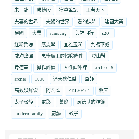
朱一龍
勝博殿
盜墓筆記
王者天下
夫妻的世界
夫婦的世界
愛的迫降
建國大業
建國
大業
samsung
與神同行
s20+
紅粉驚魂
展志學
宜雄玉潤
九揚華威
威均峰澤
怠惰魔王的轉職條件
登山鞋
肯德基
操作評價
人性課外課
archer a6
archer
1000
通天狄仁傑
軍師
高效鎖鮮袋
阿凡達
FT-LEF101
跳床
太子松馥
電影
薯條
肯德基的炸雞
modern family
廚藝
蚊子