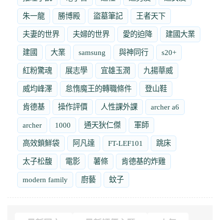
朱一龍
勝博殿
盜墓筆記
王者天下
夫妻的世界
夫婦的世界
愛的迫降
建國大業
建國
大業
samsung
與神同行
s20+
紅粉驚魂
展志學
宜雄玉潤
九揚華威
威均峰澤
怠惰魔王的轉職條件
登山鞋
肯德基
操作評價
人性課外課
archer a6
archer
1000
通天狄仁傑
軍師
高效鎖鮮袋
阿凡達
FT-LEF101
跳床
太子松馥
電影
薯條
肯德基的炸雞
modern family
廚藝
蚊子