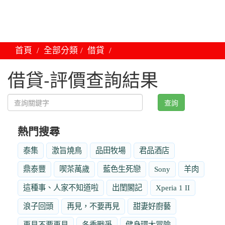
首頁
全部分類
借貸
借貸-評價查詢結果
查詢
熱門搜尋
泰集
激旨燒鳥
品田牧場
君品酒店
鼎泰豐
喫茶萬歲
藍色生死戀
Sony
羊肉
這種事、人家不知道啦
出閨閣記
Xperia 1 II
浪子回頭
再見，不要再見
甜妻好廚藝
再見不要再見
冬季戰爭
健身環大冒險