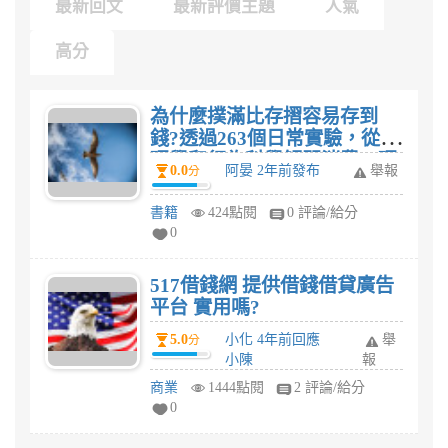
最新回文
最新評價主題
人氣
高分
為什麼撲滿比存摺容易存到
錢?透過263個日常實驗，從心
理學和行為科學解開消費、理
0.0
阿晏 2年前發布
舉報
分
財和借貸行為的真相，學會聰
明用錢!心得感想?
書籍
424點閱
0 評論/給分
0
517借錢網 提供借錢借貸廣告
平台 實用嗎?
5.0
小化 4年前回應
舉
分
小陳
報
商業
1444點閱
2 評論/給分
0