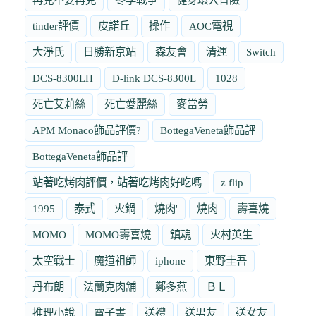
tinder評價
皮諾丘
操作
AOC電視
大淨氏
日勝新京站
森友會
清運
Switch
DCS-8300LH
D-link DCS-8300L
1028
死亡艾莉絲
死亡愛麗絲
麥當勞
APM Monaco飾品評價?
BottegaVeneta飾品評
BottegaVeneta飾品評
站著吃烤肉評價，站著吃烤肉好吃嗎
z flip
1995
泰式
火鍋
燒肉'
燒肉
壽喜燒
MOMO
MOMO壽喜燒
鎮魂
火村英生
太空戰士
魔道祖師
iphone
東野圭吾
丹布朗
法蘭克肉舖
鄭多燕
ＢＬ
推理小說
電子書
送禮
送男友
送女友