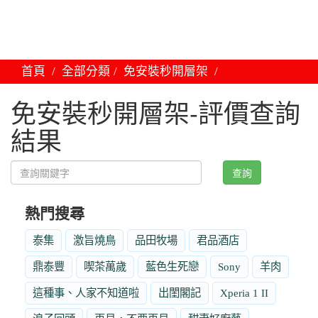
首頁
全部分類
免安裝秒開層架
免安裝秒開層架-評價查詢
結果
查詢
熱門搜尋
泰集
激旨燒鳥
品田牧場
君品酒店
鼎泰豐
喫茶萬歲
藍色生死戀
Sony
羊肉
這種事、人家不知道啦
出閨閣記
Xperia 1 II