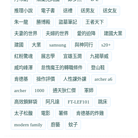
推理小說
電子書
送禮
送男友
送女友
朱一龍
勝博殿
盜墓筆記
王者天下
夫妻的世界
夫婦的世界
愛的迫降
建國大業
建國
大業
samsung
與神同行
s20+
紅粉驚魂
展志學
宜雄玉潤
九揚華威
威均峰澤
怠惰魔王的轉職條件
登山鞋
肯德基
操作評價
人性課外課
archer a6
archer
1000
通天狄仁傑
軍師
高效鎖鮮袋
阿凡達
FT-LEF101
跳床
太子松馥
電影
薯條
肯德基的炸雞
modern family
廚藝
蚊子