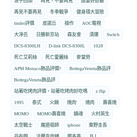
浪子回頭
再見，不要再見
甜妻好廚藝
再見不要再見
冬季戰爭
健身環大冒險
tinder評價
皮諾丘
操作
AOC電視
大淨氏
日勝新京站
森友會
清運
Switch
DCS-8300LH
D-link DCS-8300L
1028
死亡艾莉絲
死亡愛麗絲
麥當勞
APM Monaco飾品評價?
BottegaVeneta飾品評
BottegaVeneta飾品評
站著吃烤肉評價，站著吃烤肉好吃嗎
z flip
1995
泰式
火鍋
燒肉'
燒肉
壽喜燒
MOMO
MOMO壽喜燒
鎮魂
火村英生
太空戰士
魔道祖師
iphone
東野圭吾
丹布朗
法蘭克肉舖
鄭多燕
ＢＬ