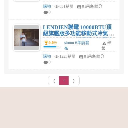
購物
831點閱
0 評論/給分
0
LENDIEN聯電 10000BTU頂
級旗艦版多功能移動式冷氣機
(LD-3160CH)好用嗎? 後續維
0.0
simon 6年前發
舉
分
修保固服務難易度?
布
報
購物
1223點閱
0 評論/給分
0
〈
1
〉