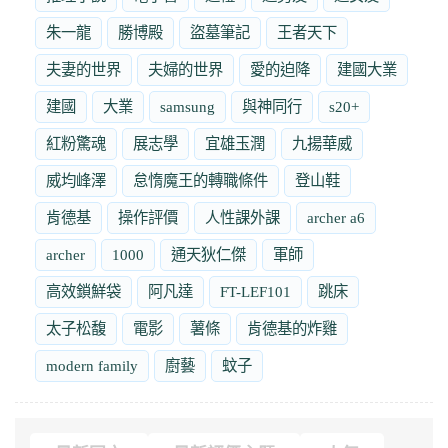
朱一龍
勝博殿
盜墓筆記
王者天下
夫妻的世界
夫婦的世界
愛的迫降
建國大業
建國
大業
samsung
與神同行
s20+
紅粉驚魂
展志學
宜雄玉潤
九揚華威
威均峰澤
怠惰魔王的轉職條件
登山鞋
肯德基
操作評價
人性課外課
archer a6
archer
1000
通天狄仁傑
軍師
高效鎖鮮袋
阿凡達
FT-LEF101
跳床
太子松馥
電影
薯條
肯德基的炸雞
modern family
廚藝
蚊子