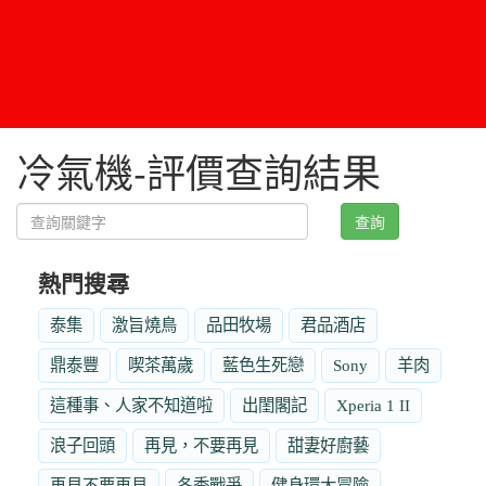
冷氣機-評價查詢結果
查詢
熱門搜尋
泰集
激旨燒鳥
品田牧場
君品酒店
鼎泰豐
喫茶萬歲
藍色生死戀
Sony
羊肉
這種事、人家不知道啦
出閨閣記
Xperia 1 II
浪子回頭
再見，不要再見
甜妻好廚藝
再見不要再見
冬季戰爭
健身環大冒險