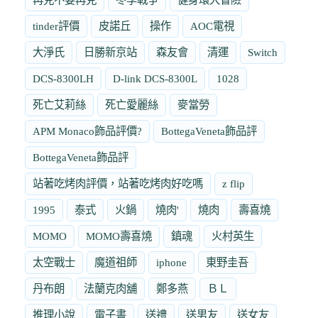
tinder評價
皮諾丘
操作
AOC電視
大淨氏
日勝新京站
森友會
清運
Switch
DCS-8300LH
D-link DCS-8300L
1028
死亡艾莉絲
死亡愛麗絲
麥當勞
APM Monaco飾品評價?
BottegaVeneta飾品評
BottegaVeneta飾品評
站著吃烤肉評價，站著吃烤肉好吃嗎
z flip
1995
泰式
火鍋
燒肉'
燒肉
壽喜燒
MOMO
MOMO壽喜燒
鎮魂
火村英生
太空戰士
魔道祖師
iphone
東野圭吾
丹布朗
法蘭克肉舖
鄭多燕
ＢＬ
推理小說
電子書
送禮
送男友
送女友