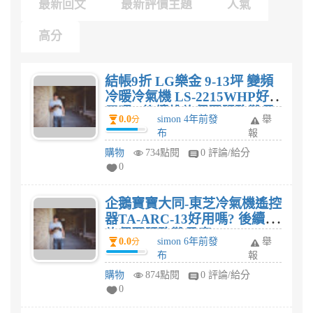
最新回文
最新評價主題
人氣
高分
結帳9折 LG樂金 9-13坪 變頻
冷暖冷氣機 LS-2215WHP好
用嗎? 後續維修保固服務難易
0.0
simon 4年前發
舉
分
度?
布
報
購物
734點閱
0 評論/給分
0
企鵝寶寶大同-東芝冷氣機遙控
器TA-ARC-13好用嗎? 後續維
修保固服務難易度?
0.0
simon 6年前發
舉
分
布
報
購物
874點閱
0 評論/給分
0