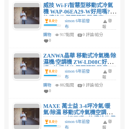
威技 Wi-Fi智慧型移動式冷氣
機 WAP-06EA29-W好用嗎?
後續維修保固服務難易度?
0.0
simon 6年前發
舉
分
布
報
購物
917點閱
0 評論/給分
0
ZANWA晶華 移動式冷氣機/除
濕機/空調機 ZW-LD08C好用
嗎? 後續維修保固服務難易
0.0
simon 6年前發
舉
分
度?
布
報
購物
882點閱
0 評論/給分
0
MAXE 萬士益 3-4坪冷氣/暖
氣/除濕 移動式冷氣機空調
MPC-30A好用嗎? 後續維修保
0.0
simon 6年前發
舉
分
固服務難易度?
布
報