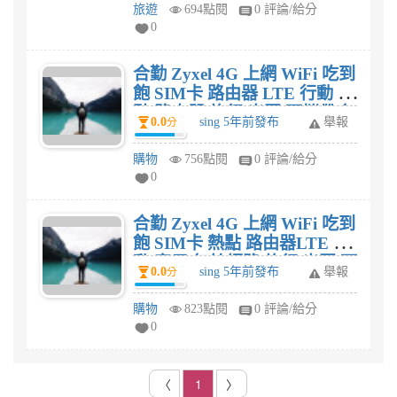
旅遊
694點閱
0 評論/給分
0
合勤 Zyxel 4G 上網 WiFi 吃到
飽 SIM卡 路由器 LTE 行動 熱
點 路由器 旅行 出國 可攜帶 無
0.0
sing 5年前發布
舉報
分
線網路 WAH-7706評價好不
好?
購物
756點閱
0 評論/給分
0
合勤 Zyxel 4G 上網 WiFi 吃到
飽 SIM卡 熱點 路由器LTE 行
動 家用 無線網路 旅行 出國 可
0.0
sing 5年前發布
舉報
分
攜帶 LTE4506 v2評價好不
好?
購物
823點閱
0 評論/給分
0
〈
1
〉