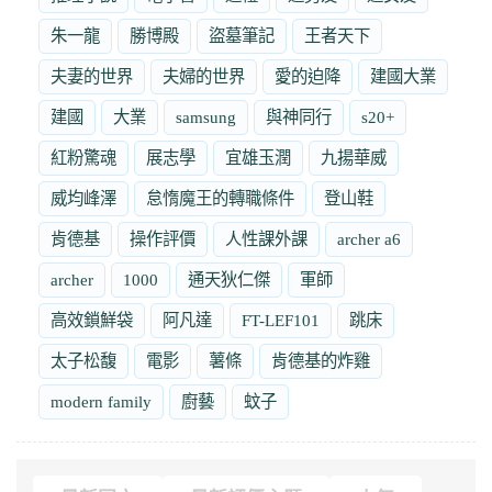
朱一龍
勝博殿
盜墓筆記
王者天下
夫妻的世界
夫婦的世界
愛的迫降
建國大業
建國
大業
samsung
與神同行
s20+
紅粉驚魂
展志學
宜雄玉潤
九揚華威
威均峰澤
怠惰魔王的轉職條件
登山鞋
肯德基
操作評價
人性課外課
archer a6
archer
1000
通天狄仁傑
軍師
高效鎖鮮袋
阿凡達
FT-LEF101
跳床
太子松馥
電影
薯條
肯德基的炸雞
modern family
廚藝
蚊子