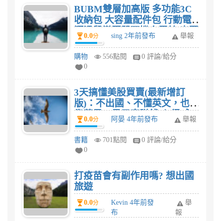
BUBM雙層加高版 多功能3C
收納包 大容量配件包 行動電
源滑鼠變壓器耳機充電線 出國
0.0
sing 2年前發布
舉報
分
旅行旅遊評價好不好?
購物
556點閱
0 評論/給分
0
3天搞懂美股買賣(最新增訂
版)：不出國、不懂英文，也能
靠蘋果、星巴克賺錢!心得感
0.0
阿晏 4年前發布
舉報
分
想?
書籍
701點閱
0 評論/給分
0
打疫苗會有副作用嗎? 想出國
旅遊
0.0
Kevin 4年前發
舉
分
布
報