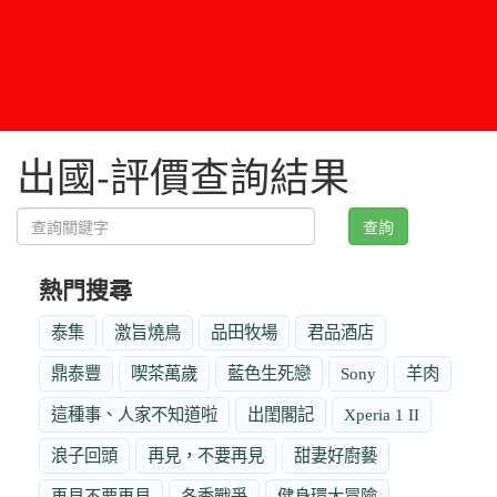
出國-評價查詢結果
查詢
熱門搜尋
泰集
激旨燒鳥
品田牧場
君品酒店
鼎泰豐
喫茶萬歲
藍色生死戀
Sony
羊肉
這種事、人家不知道啦
出閨閣記
Xperia 1 II
浪子回頭
再見，不要再見
甜妻好廚藝
再見不要再見
冬季戰爭
健身環大冒險