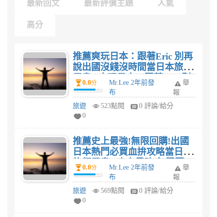
最新回文
最新評價主題
人氣
高分
推薦爽玩日本：跟著Eric 別再
說出國沒錢沒時間當日本旅行
用書? 爽玩日本：跟著Eric 別
0.0
Mr.Lee 2年前發
舉
分
再說出國沒錢沒時間評價?
布
報
旅遊
523點閱
0 評論/給分
0
推薦史上最強!無限回購!出國
日本熱門必買血拚攻略當日本
旅行用書? 史上最強!無限回
0.0
Mr.Lee 2年前發
舉
分
購!出國日本熱門必買血拚攻略
布
報
評價?
旅遊
569點閱
0 評論/給分
0