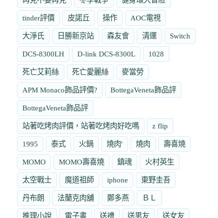
tinder評價
皮諾丘
操作
AOC電視
大淨氏
日勝新京站
森友會
清運
Switch
DCS-8300LH
D-link DCS-8300L
1028
死亡艾莉絲
死亡愛麗絲
麥當勞
APM Monaco飾品評價?
BottegaVeneta飾品評
BottegaVeneta飾品評
站著吃烤肉評價，站著吃烤肉好吃嗎
z flip
1995
泰式
火鍋
燒肉'
燒肉
壽喜燒
MOMO
MOMO壽喜燒
鎮魂
火村英生
太空戰士
魔道祖師
iphone
東野圭吾
丹布朗
法蘭克肉舖
鄭多燕
ＢＬ
推理小說
電子書
送禮
送男友
送女友