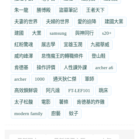
朱一龍
勝博殿
盜墓筆記
王者天下
夫妻的世界
夫婦的世界
愛的迫降
建國大業
建國
大業
samsung
與神同行
s20+
紅粉驚魂
展志學
宜雄玉潤
九揚華威
威均峰澤
怠惰魔王的轉職條件
登山鞋
肯德基
操作評價
人性課外課
archer a6
archer
1000
通天狄仁傑
軍師
高效鎖鮮袋
阿凡達
FT-LEF101
跳床
太子松馥
電影
薯條
肯德基的炸雞
modern family
廚藝
蚊子