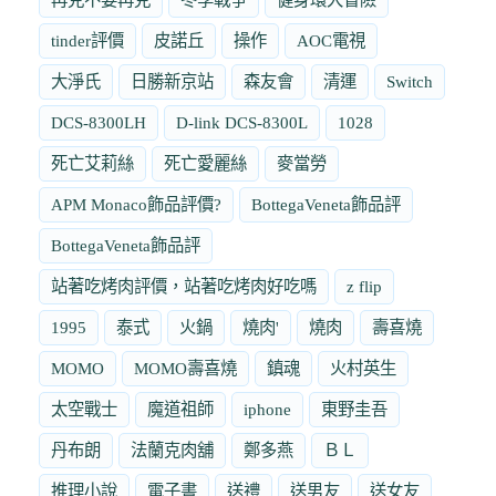
tinder評價
皮諾丘
操作
AOC電視
大淨氏
日勝新京站
森友會
清運
Switch
DCS-8300LH
D-link DCS-8300L
1028
死亡艾莉絲
死亡愛麗絲
麥當勞
APM Monaco飾品評價?
BottegaVeneta飾品評
BottegaVeneta飾品評
站著吃烤肉評價，站著吃烤肉好吃嗎
z flip
1995
泰式
火鍋
燒肉'
燒肉
壽喜燒
MOMO
MOMO壽喜燒
鎮魂
火村英生
太空戰士
魔道祖師
iphone
東野圭吾
丹布朗
法蘭克肉舖
鄭多燕
ＢＬ
推理小說
電子書
送禮
送男友
送女友