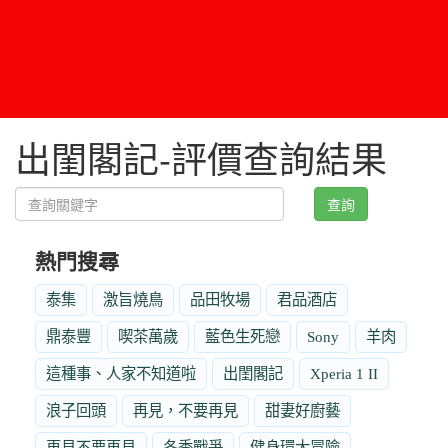
出閨閣記-評價查詢結果
查詢
熱門搜尋
泰集
激旨燒鳥
品田牧場
君品酒店
鼎泰豐
喫茶萬歲
藍色生死戀
Sony
羊肉
這種事、人家不知道啦
出閨閣記
Xperia 1 II
浪子回頭
再見，不要再見
甜妻好廚藝
再見不要再見
冬季戰爭
健身環大冒險