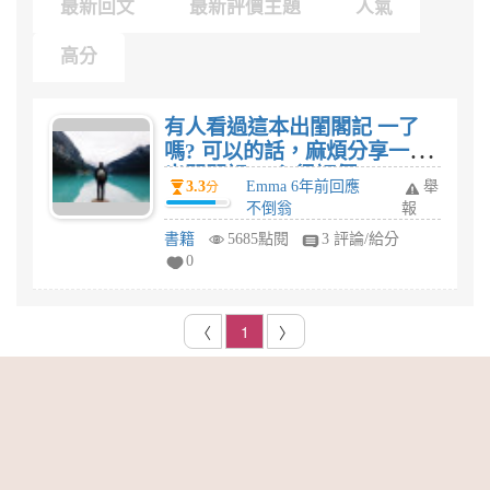
最新回文
最新評價主題
人氣
高分
有人看過這本出閨閣記 一了
嗎? 可以的話，麻煩分享一下
出閨閣記 一心得評價
3.3
Emma 6年前回應
舉
分
不倒翁
報
書籍
5685點閱
3 評論/給分
0
〈
1
〉