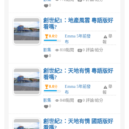
0
創世紀1：地產風雲 粵語版好
看嗎?
0.0
Emma 5年前發
舉
分
布
報
影集
810點閱
0 評論/給分
0
創世紀2：天地有情 粵語版好
看嗎?
0.0
Emma 5年前發
舉
分
布
報
影集
848點閱
0 評論/給分
0
創世紀2：天地有情 國語版好
看嗎?