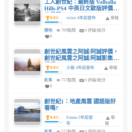
工人創世紀：最終版 Valhalla
Hills-PS4 中英日文歐版評價，
值得買?
0.0
victor 4年前發布
舉報
分
購物
709點閱
0 評論/給分
0
創世紀風雲之阿誠/阿誠評價，
創世紀風雲之阿誠/阿誠影集好
看嗎?
0.0
小薇 4年前發布
舉報
分
影集
757點閱
0 評論/給分
0
創世紀1：地產風雲 國語版好
看嗎?
0.0
Emma 5年前發
舉
分
布
報
影集
772點閱
0 評論/給分