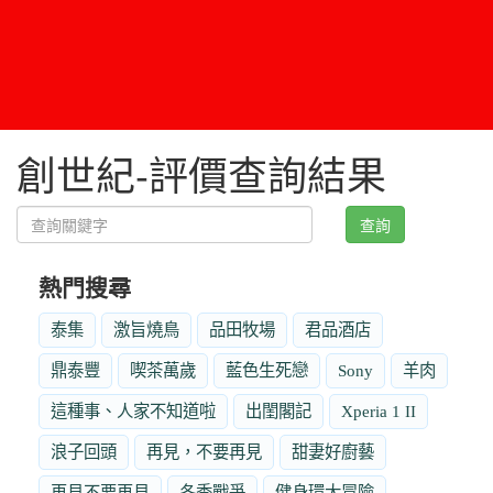
創世紀-評價查詢結果
查詢
熱門搜尋
泰集
激旨燒鳥
品田牧場
君品酒店
鼎泰豐
喫茶萬歲
藍色生死戀
Sony
羊肉
這種事、人家不知道啦
出閨閣記
Xperia 1 II
浪子回頭
再見，不要再見
甜妻好廚藝
再見不要再見
冬季戰爭
健身環大冒險