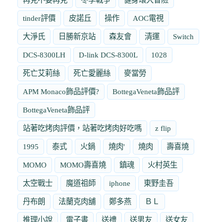
tinder評價
皮諾丘
操作
AOC電視
大淨氏
日勝新京站
森友會
清運
Switch
DCS-8300LH
D-link DCS-8300L
1028
死亡艾莉絲
死亡愛麗絲
麥當勞
APM Monaco飾品評價?
BottegaVeneta飾品評
BottegaVeneta飾品評
站著吃烤肉評價，站著吃烤肉好吃嗎
z flip
1995
泰式
火鍋
燒肉'
燒肉
壽喜燒
MOMO
MOMO壽喜燒
鎮魂
火村英生
太空戰士
魔道祖師
iphone
東野圭吾
丹布朗
法蘭克肉舖
鄭多燕
ＢＬ
推理小說
電子書
送禮
送男友
送女友