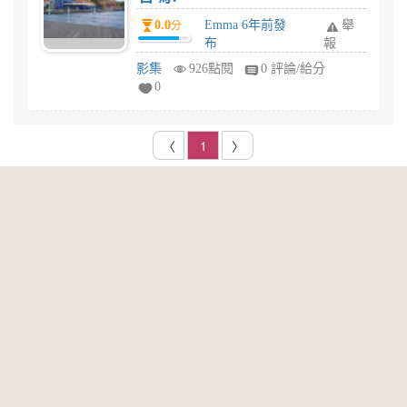
0.0
Emma 6年前發
舉
分
布
報
影集
926點閱
0 評論/給分
0
〈
1
〉