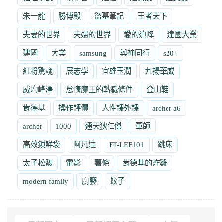
朱一龍
勝博殿
盜墓筆記
王者天下
夫妻的世界
夫婦的世界
愛的迫降
建國大業
建國
大業
samsung
與神同行
s20+
紅粉驚魂
展志學
宜雄玉潤
九揚華威
威均峰澤
怠惰魔王的轉職條件
登山鞋
肯德基
操作評價
人性課外課
archer a6
archer
1000
通天狄仁傑
軍師
高效鎖鮮袋
阿凡達
FT-LEF101
跳床
太子松馥
電影
薯條
肯德基的炸雞
modern family
廚藝
蚊子