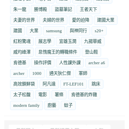
朱一龍
勝博殿
盜墓筆記
王者天下
夫妻的世界
夫婦的世界
愛的迫降
建國大業
建國
大業
samsung
與神同行
s20+
紅粉驚魂
展志學
宜雄玉潤
九揚華威
威均峰澤
怠惰魔王的轉職條件
登山鞋
肯德基
操作評價
人性課外課
archer a6
archer
1000
通天狄仁傑
軍師
高效鎖鮮袋
阿凡達
FT-LEF101
跳床
太子松馥
電影
薯條
肯德基的炸雞
modern family
廚藝
蚊子