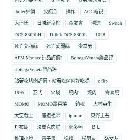
tinder評價
皮諾丘
操作
AOC電視
大淨氏
日勝新京站
森友會
清運
Switch
DCS-8300LH
D-link DCS-8300L
1028
死亡艾莉絲
死亡愛麗絲
麥當勞
APM Monaco飾品評價?
BottegaVeneta飾品評
BottegaVeneta飾品評
站著吃烤肉評價，站著吃烤肉好吃嗎
z flip
1995
泰式
火鍋
燒肉'
燒肉
壽喜燒
MOMO
MOMO壽喜燒
鎮魂
火村英生
太空戰士
魔道祖師
iphone
東野圭吾
丹布朗
法蘭克肉舖
鄭多燕
ＢＬ
推理小說
電子書
送禮
送男友
送女友