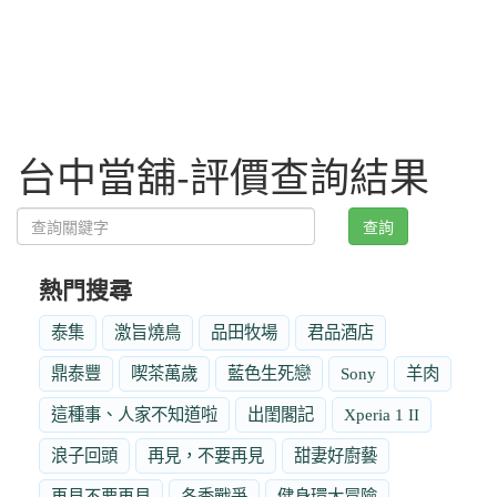
台中當舖-評價查詢結果
查詢
熱門搜尋
泰集
激旨燒鳥
品田牧場
君品酒店
鼎泰豐
喫茶萬歲
藍色生死戀
Sony
羊肉
這種事、人家不知道啦
出閨閣記
Xperia 1 II
浪子回頭
再見，不要再見
甜妻好廚藝
再見不要再見
冬季戰爭
健身環大冒險